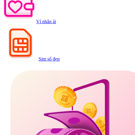
Ví nhân ái
Sim số đẹp