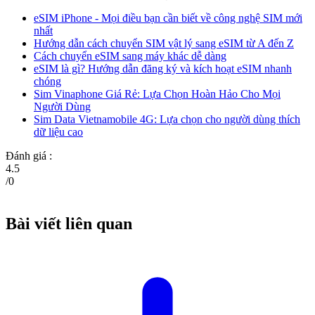
eSIM iPhone - Mọi điều bạn cần biết về công nghệ SIM mới
nhất
Hướng dẫn cách chuyển SIM vật lý sang eSIM từ A đến Z
Cách chuyển eSIM sang máy khác dễ dàng
eSIM là gì? Hướng dẫn đăng ký và kích hoạt eSIM nhanh
chóng
Sim Vinaphone Giá Rẻ: Lựa Chọn Hoàn Hảo Cho Mọi
Người Dùng
Sim Data Vietnamobile 4G: Lựa chọn cho người dùng thích
dữ liệu cao
Đánh giá :
4.5
/
0
Bài viết liên quan