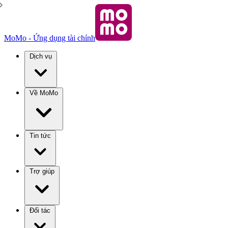
MoMo - Ứng dụng tài chính
Dịch vụ
Về MoMo
Tin tức
Trợ giúp
Đối tác