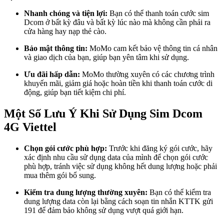
Nhanh chóng và tiện lợi:
Bạn có thể thanh toán cước sim
Dcom ở bất kỳ đâu và bất kỳ lúc nào mà không cần phải ra
cửa hàng hay nạp thẻ cào.
Bảo mật thông tin:
MoMo cam kết bảo vệ thông tin cá nhân
và giao dịch của bạn, giúp bạn yên tâm khi sử dụng.
Ưu đãi hấp dẫn:
MoMo thường xuyên có các chương trình
khuyến mãi, giảm giá hoặc hoàn tiền khi thanh toán cước di
động, giúp bạn tiết kiệm chi phí.
Một Số Lưu Ý Khi Sử Dụng Sim Dcom
4G Viettel
Chọn gói cước phù hợp:
Trước khi đăng ký gói cước, hãy
xác định nhu cầu sử dụng data của mình để chọn gói cước
phù hợp, tránh việc sử dụng không hết dung lượng hoặc phải
mua thêm gói bổ sung.
Kiểm tra dung lượng thường xuyên:
Bạn có thể kiểm tra
dung lượng data còn lại bằng cách soạn tin nhắn KTTK gửi
191 để đảm bảo không sử dụng vượt quá giới hạn.