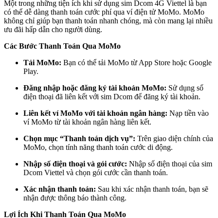
Một trong những tiện ích khi sử dụng sim Dcom 4G Viettel là bạn
có thể dễ dàng thanh toán cước phí qua ví điện tử MoMo. MoMo
không chỉ giúp bạn thanh toán nhanh chóng, mà còn mang lại nhiều
ưu đãi hấp dẫn cho người dùng.
Các Bước Thanh Toán Qua MoMo
Tải MoMo:
Bạn có thể tải MoMo từ App Store hoặc Google
Play.
Đăng nhập hoặc đăng ký tài khoản MoMo:
Sử dụng số
điện thoại đã liên kết với sim Dcom để đăng ký tài khoản.
Liên kết ví MoMo với tài khoản ngân hàng:
Nạp tiền vào
ví MoMo từ tài khoản ngân hàng liên kết.
Chọn mục “Thanh toán dịch vụ”:
Trên giao diện chính của
MoMo, chọn tính năng thanh toán cước di động.
Nhập số điện thoại và gói cước:
Nhập số điện thoại của sim
Dcom Viettel và chọn gói cước cần thanh toán.
Xác nhận thanh toán:
Sau khi xác nhận thanh toán, bạn sẽ
nhận được thông báo thành công.
Lợi Ích Khi Thanh Toán Qua MoMo