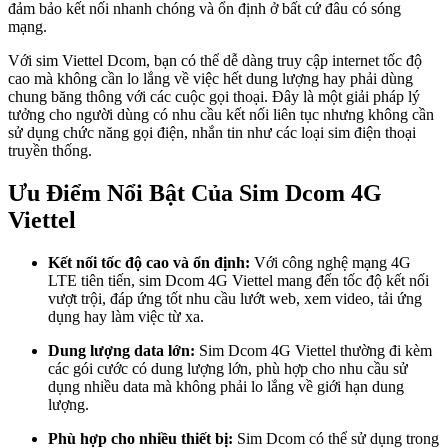
đảm bảo kết nối nhanh chóng và ổn định ở bất cứ đâu có sóng
mạng.
Với sim Viettel Dcom, bạn có thể dễ dàng truy cập internet tốc độ
cao mà không cần lo lắng về việc hết dung lượng hay phải dùng
chung băng thông với các cuộc gọi thoại. Đây là một giải pháp lý
tưởng cho người dùng có nhu cầu kết nối liên tục nhưng không cần
sử dụng chức năng gọi điện, nhắn tin như các loại sim điện thoại
truyền thống.
Ưu Điểm Nổi Bật Của Sim Dcom 4G
Viettel
Kết nối tốc độ cao và ổn định:
Với công nghệ mạng 4G
LTE tiên tiến, sim Dcom 4G Viettel mang đến tốc độ kết nối
vượt trội, đáp ứng tốt nhu cầu lướt web, xem video, tải ứng
dụng hay làm việc từ xa.
Dung lượng data lớn:
Sim Dcom 4G Viettel thường đi kèm
các gói cước có dung lượng lớn, phù hợp cho nhu cầu sử
dụng nhiều data mà không phải lo lắng về giới hạn dung
lượng.
Phù hợp cho nhiều thiết bị:
Sim Dcom có thể sử dụng trong