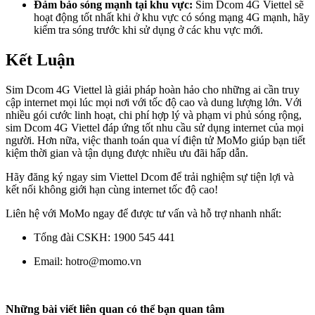
Đảm bảo sóng mạnh tại khu vực:
Sim Dcom 4G Viettel sẽ
hoạt động tốt nhất khi ở khu vực có sóng mạng 4G mạnh, hãy
kiểm tra sóng trước khi sử dụng ở các khu vực mới.
Kết Luận
Sim Dcom 4G Viettel là giải pháp hoàn hảo cho những ai cần truy
cập internet mọi lúc mọi nơi với tốc độ cao và dung lượng lớn. Với
nhiều gói cước linh hoạt, chi phí hợp lý và phạm vi phủ sóng rộng,
sim Dcom 4G Viettel đáp ứng tốt nhu cầu sử dụng internet của mọi
người. Hơn nữa, việc thanh toán qua ví điện tử MoMo giúp bạn tiết
kiệm thời gian và tận dụng được nhiều ưu đãi hấp dẫn.
Hãy đăng ký ngay sim Viettel Dcom để trải nghiệm sự tiện lợi và
kết nối không giới hạn cùng internet tốc độ cao!
Liên hệ với MoMo ngay để được tư vấn và hỗ trợ nhanh nhất:
Tổng đài CSKH: 1900 545 441
Email:
hotro@momo.vn
Những bài viết liên quan có thể bạn quan tâm