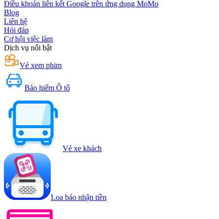
Điều khoản liên kết Google trên ứng dụng MoMo
Blog
Liên hệ
Hỏi đáp
Cơ hội việc làm
Dịch vụ nổi bật
Vé xem phim
Bảo hiểm Ô tô
Vé xe khách
Loa báo nhận tiền