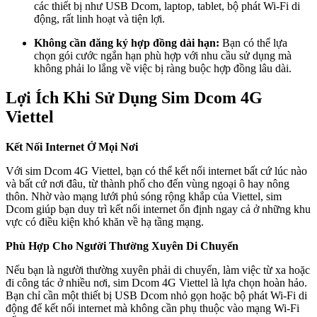
các thiết bị như USB Dcom, laptop, tablet, bộ phát Wi-Fi di
động, rất linh hoạt và tiện lợi.
Không cần đăng ký hợp đồng dài hạn:
Bạn có thể lựa
chọn gói cước ngắn hạn phù hợp với nhu cầu sử dụng mà
không phải lo lắng về việc bị ràng buộc hợp đồng lâu dài.
Lợi Ích Khi Sử Dụng Sim Dcom 4G
Viettel
Kết Nối Internet Ở Mọi Nơi
Với sim Dcom 4G Viettel, bạn có thể kết nối internet bất cứ lúc nào
và bất cứ nơi đâu, từ thành phố cho đến vùng ngoại ô hay nông
thôn. Nhờ vào mạng lưới phủ sóng rộng khắp của Viettel, sim
Dcom giúp bạn duy trì kết nối internet ổn định ngay cả ở những khu
vực có điều kiện khó khăn về hạ tầng mạng.
Phù Hợp Cho Người Thường Xuyên Di Chuyển
Nếu bạn là người thường xuyên phải di chuyển, làm việc từ xa hoặc
đi công tác ở nhiều nơi, sim Dcom 4G Viettel là lựa chọn hoàn hảo.
Bạn chỉ cần một thiết bị USB Dcom nhỏ gọn hoặc bộ phát Wi-Fi di
động để kết nối internet mà không cần phụ thuộc vào mạng Wi-Fi