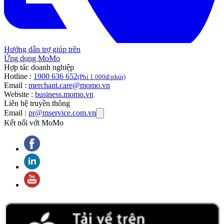
Hướng dẫn trợ giúp trên
Ứng dụng MoMo
Hợp tác doanh nghiệp
Hotline :
1900 636 652
(Phí 1.000đ/phút)
Email :
merchant.care@momo.vn
Website :
business.momo.vn
Liên hệ truyền thông
Email :
pr@mservice.com.vn
Kết nối với MoMo