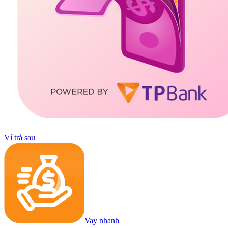
Ví trả sau
Vay nhanh