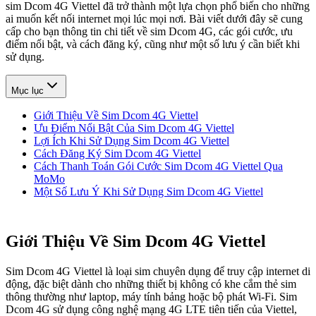
sim Dcom 4G Viettel đã trở thành một lựa chọn phổ biến cho những
ai muốn kết nối internet mọi lúc mọi nơi. Bài viết dưới đây sẽ cung
cấp cho bạn thông tin chi tiết về sim Dcom 4G, các gói cước, ưu
điểm nổi bật, và cách đăng ký, cũng như một số lưu ý cần biết khi
sử dụng.
Mục lục
Giới Thiệu Về Sim Dcom 4G Viettel
Ưu Điểm Nổi Bật Của Sim Dcom 4G Viettel
Lợi Ích Khi Sử Dụng Sim Dcom 4G Viettel
Cách Đăng Ký Sim Dcom 4G Viettel
Cách Thanh Toán Gói Cước Sim Dcom 4G Viettel Qua
MoMo
Một Số Lưu Ý Khi Sử Dụng Sim Dcom 4G Viettel
Giới Thiệu Về Sim Dcom 4G Viettel
Sim Dcom 4G Viettel là loại sim chuyên dụng để truy cập internet di
động, đặc biệt dành cho những thiết bị không có khe cắm thẻ sim
thông thường như laptop, máy tính bảng hoặc bộ phát Wi-Fi. Sim
Dcom 4G sử dụng công nghệ mạng 4G LTE tiên tiến của Viettel,