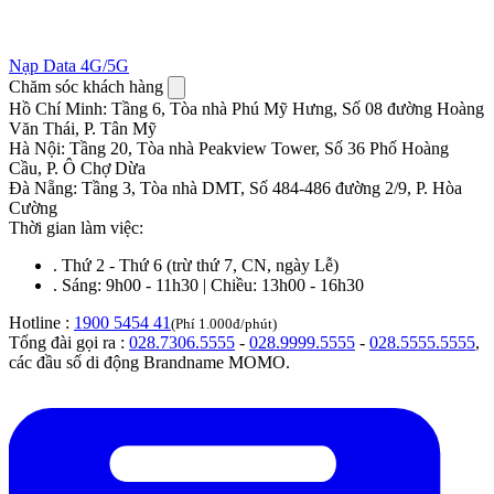
Nạp Data 4G/5G
Chăm sóc khách hàng
Hồ Chí Minh
:
Tầng 6, Tòa nhà Phú Mỹ Hưng, Số 08 đường Hoàng
Văn Thái, P. Tân Mỹ
Hà Nội
:
Tầng 20, Tòa nhà Peakview Tower, Số 36 Phố Hoàng
Cầu, P. Ô Chợ Dừa
Đà Nẵng
:
Tầng 3, Tòa nhà DMT, Số 484-486 đường 2/9, P. Hòa
Cường
Thời gian làm việc:
.
Thứ 2 - Thứ 6 (trừ thứ 7, CN, ngày Lễ)
.
Sáng: 9h00 - 11h30 | Chiều: 13h00 - 16h30
Hotline :
1900 5454 41
(Phí 1.000đ/phút)
Tổng đài gọi ra :
028.7306.5555
-
028.9999.5555
-
028.5555.5555
,
các đầu số di động Brandname MOMO.