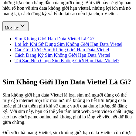
những lựa chọn hàng đầu của người dùng. Bài viết này sẽ giúp bạn
hiểu rõ hơn về sim data không giới hạn viettel, những lợi ích mà nó
mang lại, cách đăng ký và lý do tại sao nên lựa chọn Viettel.
Mục lục
Sim Không Giới Hạn Data Viettel Là Gì?
Lợi Ích Khi Sử Dụng Sim Không Giới Hạn Data Viettel
Các Gói Cước Sim Không Giới Hạn Data Viettel
Cách Đăng Ký Sim Không Giới Hạn Data Viettel
Tại Sao Nên Chọn Sim Không Giới Hạn Data Viettel?
Sim Không Giới Hạn Data Viettel Là Gì?
Sim không giới hạn data Viettel là loại sim mà người dùng có thể
truy cập internet mọi lúc mọi nơi mà không lo hết lưu lượng data
hoặc phải trả thêm phí khi sử dụng vượt quá dung lượng đã đăng
ký. Với sim này, bạn có thể yên tâm lướt web, xem video chất lượng
cao hay chơi game online mà không phải lo lắng về việc hết dữ liệu
giữa chừng.
Đối với nhà mạng Viettel, sim không giới hạn data Viettel còn được