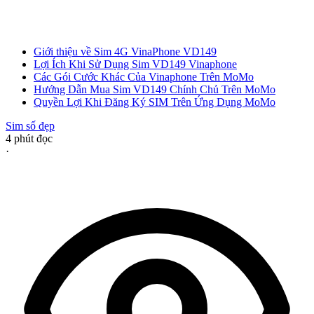
Giới thiệu về Sim 4G VinaPhone VD149
Lợi Ích Khi Sử Dụng Sim VD149 Vinaphone
Các Gói Cước Khác Của Vinaphone Trên MoMo
Hướng Dẫn Mua Sim VD149 Chính Chủ Trên MoMo
Quyền Lợi Khi Đăng Ký SIM Trên Ứng Dụng MoMo
Sim số đẹp
4
phút đọc
·