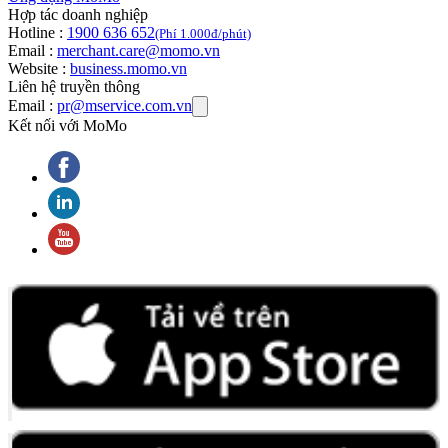
Hợp tác doanh nghiệp
Hotline :
1900 636 652
(Phí 1.000đ/phút)
Email :
merchant.care@momo.vn
Website :
business.momo.vn
Liên hệ truyền thông
Email :
pr@mservice.com.vn
Kết nối với MoMo