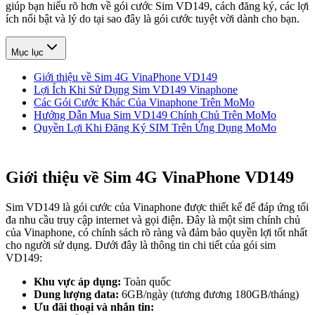
giúp bạn hiểu rõ hơn về gói cước Sim VD149, cách đăng ký, các lợi
ích nổi bật và lý do tại sao đây là gói cước tuyệt vời dành cho bạn.
Mục lục
Giới thiệu về Sim 4G VinaPhone VD149
Lợi Ích Khi Sử Dụng Sim VD149 Vinaphone
Các Gói Cước Khác Của Vinaphone Trên MoMo
Hướng Dẫn Mua Sim VD149 Chính Chủ Trên MoMo
Quyền Lợi Khi Đăng Ký SIM Trên Ứng Dụng MoMo
Giới thiệu về Sim 4G VinaPhone VD149
Sim VD149 là gói cước của Vinaphone được thiết kế để đáp ứng tối
đa nhu cầu truy cập internet và gọi điện. Đây là một sim chính chủ
của Vinaphone, có chính sách rõ ràng và đảm bảo quyền lợi tốt nhất
cho người sử dụng. Dưới đây là thông tin chi tiết của gói sim
VD149:
Khu vực áp dụng:
Toàn quốc
Dung lượng data:
6GB/ngày (tương đương 180GB/tháng)
Ưu đãi thoại và nhắn tin: