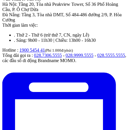
Hà Nội
:
Tầng 20, Tòa nhà Peakview Tower, Số 36 Phố Hoàng
Cầu, P. Ô Chợ Dừa
Đà Nẵng
:
Tầng 3, Tòa nhà DMT, Số 484-486 đường 2/9, P. Hòa
Cường
Thời gian làm việc:
.
Thứ 2 - Thứ 6 (trừ thứ 7, CN, ngày Lễ)
.
Sáng: 9h00 - 11h30 | Chiều: 13h00 - 16h30
Hotline :
1900 5454 41
(Phí 1.000đ/phút)
Tổng đài gọi ra :
028.7306.5555
-
028.9999.5555
-
028.5555.5555
,
các đầu số di động Brandname MOMO.