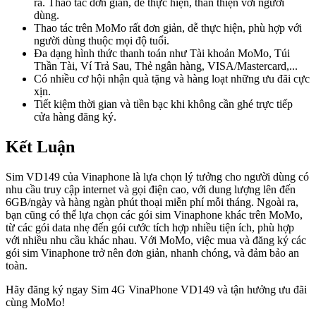
rà. Thao tác đơn giản, dễ thực hiện, thân thiện với người
dùng.
Thao tác trên MoMo rất đơn giản, dễ thực hiện, phù hợp với
người dùng thuộc mọi độ tuổi.
Đa dạng hình thức thanh toán như Tài khoản MoMo, Túi
Thần Tài, Ví Trả Sau, Thẻ ngân hàng, VISA/Mastercard,...
Có nhiều cơ hội nhận quà tặng và hàng loạt những ưu đãi cực
xịn.
Tiết kiệm thời gian và tiền bạc khi không cần ghé trực tiếp
cửa hàng đăng ký.
Kết Luận
Sim VD149 của Vinaphone là lựa chọn lý tưởng cho người dùng có
nhu cầu truy cập internet và gọi điện cao, với dung lượng lên đến
6GB/ngày và hàng ngàn phút thoại miễn phí mỗi tháng. Ngoài ra,
bạn cũng có thể lựa chọn các gói sim Vinaphone khác trên MoMo,
từ các gói data nhẹ đến gói cước tích hợp nhiều tiện ích, phù hợp
với nhiều nhu cầu khác nhau. Với MoMo, việc mua và đăng ký các
gói sim Vinaphone trở nên đơn giản, nhanh chóng, và đảm bảo an
toàn.
Hãy đăng ký ngay Sim 4G VinaPhone VD149 và tận hưởng ưu đãi
cùng MoMo!