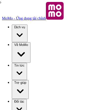
MoMo - Ứng dụng tài chính
Dịch vụ
Về MoMo
Tin tức
Trợ giúp
Đối tác