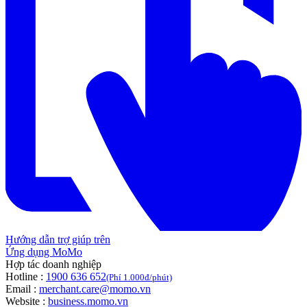
Hướng dẫn trợ giúp trên
Ứng dụng MoMo
Hợp tác doanh nghiệp
Hotline :
1900 636 652
(Phí 1.000đ/phút)
Email :
merchant.care@momo.vn
Website :
business.momo.vn