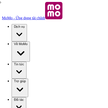
MoMo - Ứng dụng tài chính
Dịch vụ
Về MoMo
Tin tức
Trợ giúp
Đối tác