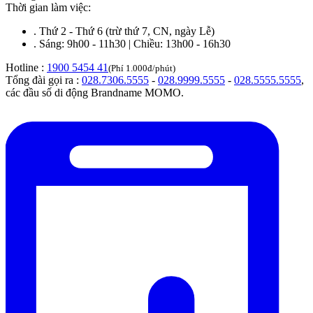
Thời gian làm việc:
.
Thứ 2 - Thứ 6 (trừ thứ 7, CN, ngày Lễ)
.
Sáng: 9h00 - 11h30 | Chiều: 13h00 - 16h30
Hotline :
1900 5454 41
(Phí 1.000đ/phút)
Tổng đài gọi ra :
028.7306.5555
-
028.9999.5555
-
028.5555.5555
,
các đầu số di động Brandname MOMO.