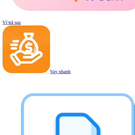
Ví trả sau
Vay nhanh