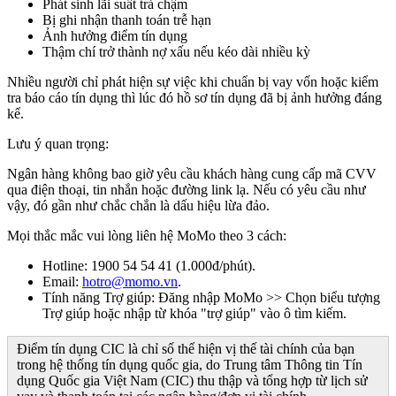
Phát sinh lãi suất trả chậm
Bị ghi nhận thanh toán trễ hạn
Ảnh hưởng điểm tín dụng
Thậm chí trở thành nợ xấu nếu kéo dài nhiều kỳ
Nhiều người chỉ phát hiện sự việc khi chuẩn bị vay vốn hoặc kiểm
tra báo cáo tín dụng thì lúc đó hồ sơ tín dụng đã bị ảnh hưởng đáng
kể.
Lưu ý quan trọng:
Ngân hàng không bao giờ yêu cầu khách hàng cung cấp mã CVV
qua điện thoại, tin nhắn hoặc đường link lạ. Nếu có yêu cầu như
vậy, đó gần như chắc chắn là dấu hiệu lừa đảo.
Mọi thắc mắc vui lòng liên hệ MoMo theo 3 cách:
Hotline: 1900 54 54 41 (1.000đ/phút).
Email:
hotro@momo.vn
.
Tính năng Trợ giúp: Đăng nhập MoMo >> Chọn biểu tượng
Trợ giúp hoặc nhập từ khóa "trợ giúp" vào ô tìm kiếm.
Điểm tín dụng CIC là chỉ số thể hiện vị thế tài chính của bạn
trong hệ thống tín dụng quốc gia, do Trung tâm Thông tin Tín
dụng Quốc gia Việt Nam (CIC) thu thập và tổng hợp từ lịch sử