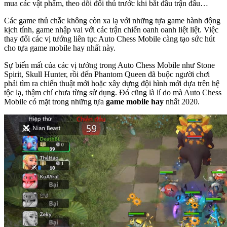
mua các vật phẩm, theo dõi đối thủ trước khi bắt đầu trận đấu…
Các game thủ chắc không còn xa lạ với những tựa game hành động
kịch tính, game nhập vai với các trận chiến oanh oanh liệt liệt. Việc
thay đổi các vị tướng liên tục Auto Chess Mobile càng tạo sức hút
cho tựa game mobile hay nhất này.
Sự biến mất của các vị tướng trong Auto Chess Mobile như Stone
Spirit, Skull Hunter, rồi đến Phantom Queen đã buộc người chơi
phải tìm ra chiến thuật mới hoặc xây dựng đội hình mới dựa trên hệ
tộc lạ, thậm chí chưa từng sử dụng. Đó cũng là lí do mà Auto Chess
Mobile có mặt trong những tựa
game mobile hay
nhất 2020.