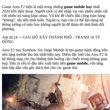
Game Area F2 hiện là một trong những
game mobile hay
nhất
2020 trên điện thoại. Người chơi có thể nhập vai vào nhiều nhân vật
với nhiều kỹ năng khác nhau. Vũ khí để chiến đấu cũng toàn hàng
“khủng”, tân tiến nhất luôn. Ngoài ra, bạn còn có thể tận dụng hệ
thống tường và máy bay không người lái để thăm dò tình hình đối
phương.
Ads Id:14 -> GIẢI ĐỐ XÂY THÀNH PHỐ - TRANH 10 TỶ
ĐỒNG
Area F2 hay Rainbow Six Siege Mobile là tựa game hành động trên
nền tảng mobile thu hút nhất hiện nay. Điểm đặc biệt của Area F2 là
hệ thống map chỉ cho những tình huống cận chiến trong không gian
hẹp. Đây là yếu tố đầu tiên xuất hiện trên
game mobile,
vừa tăng
tính hấp dẫn vừa gây thích thú cho các game thủ.