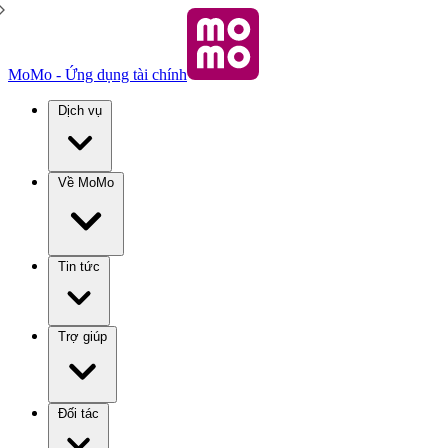
MoMo - Ứng dụng tài chính
Dịch vụ
Về MoMo
Tin tức
Trợ giúp
Đối tác