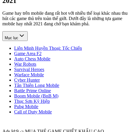
2021
Game hay trên mobile đang rất hot với nhiều thế loại khác nhau thu
hút các game thủ trên toàn thế giới. Dưới đây là những tựa game
mobile hay nhất 2021 đang chờ bạn khám phá.
Mục lục
Liên Minh Huyền Thoại: Tốc Chiến
Game Area F2
Auto Chess Mobile
War Robots
Survival Heroes
Warface Mobile
Cyber Hunter
Tân Thiên Long Mobile
Battle Prime Online
Boom Mobile (BnB M)
Thục Sơn Kỳ Hiệp
Pubg Mobile
Call of Duty Mobile
Ads Id:9 -> MUA THẺ GAME CHIẾT KHẤU CAO