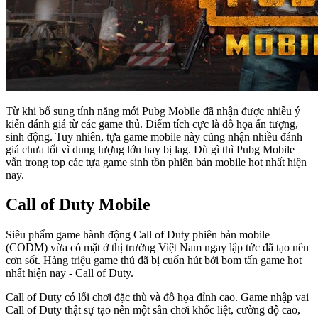
Từ khi bổ sung tính năng mới Pubg Mobile đã nhận được nhiều ý
kiến đánh giá từ các game thủ. Điểm tích cực là đồ họa ấn tượng,
sinh động. Tuy nhiên, tựa game mobile này cũng nhận nhiều đánh
giá chưa tốt vì dung lượng lớn hay bị lag. Dù gì thì Pubg Mobile
vẫn trong top các tựa game sinh tồn phiên bản mobile hot nhất hiện
nay.
Call of Duty Mobile
Siêu phẩm game hành động Call of Duty phiên bản mobile
(CODM) vừa có mặt ở thị trường Việt Nam ngay lập tức đã tạo nên
cơn sốt. Hàng triệu game thủ đã bị cuốn hút bởi bom tấn game hot
nhất hiện nay - Call of Duty.
Call of Duty có lối chơi đặc thù và đồ họa đỉnh cao. Game nhập vai
Call of Duty thật sự tạo nên một sân chơi khốc liệt, cường độ cao,