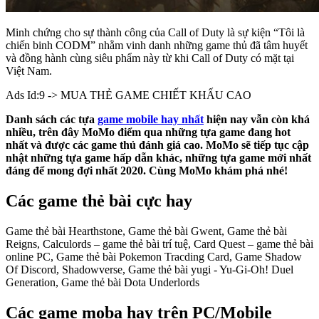
Minh chứng cho sự thành công của Call of Duty là sự kiện “Tôi là
chiến binh CODM” nhằm vinh danh những game thủ đã tâm huyết
và đồng hành cùng siêu phẩm này từ khi Call of Duty có mặt tại
Việt Nam.
Ads Id:9 -> MUA THẺ GAME CHIẾT KHẤU CAO
Danh sách các tựa
game mobile hay nhất
hiện nay vẫn còn khá
nhiều, trên đây MoMo điểm qua những tựa game đang hot
nhất và được các game thủ đánh giá cao. MoMo sẽ tiếp tục cập
nhật những tựa game hấp dẫn khác, những tựa game mới nhất
đáng để mong đợi nhất 2020. Cùng MoMo khám phá nhé!
Các game thẻ bài cực hay
Game thẻ bài Hearthstone, Game thẻ bài Gwent, Game thẻ bài
Reigns, Calculords – game thẻ bài trí tuệ, Card Quest – game thẻ bài
online PC, Game thẻ bài Pokemon Tracding Card, Game Shadow
Of Discord, Shadowverse, Game thẻ bài yugi - Yu-Gi-Oh! Duel
Generation, Game thẻ bài Dota Underlords
Các game moba hay trên PC/Mobile