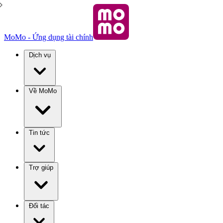
MoMo - Ứng dụng tài chính
Dịch vụ
Về MoMo
Tin tức
Trợ giúp
Đối tác