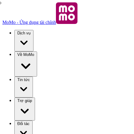
MoMo - Ứng dụng tài chính
Dịch vụ
Về MoMo
Tin tức
Trợ giúp
Đối tác