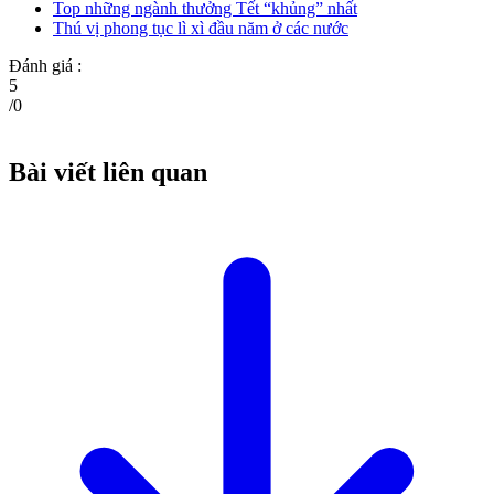
Top những ngành thưởng Tết “khủng” nhất
Thú vị phong tục lì xì đầu năm ở các nước
Đánh giá :
5
/
0
Bài viết liên quan