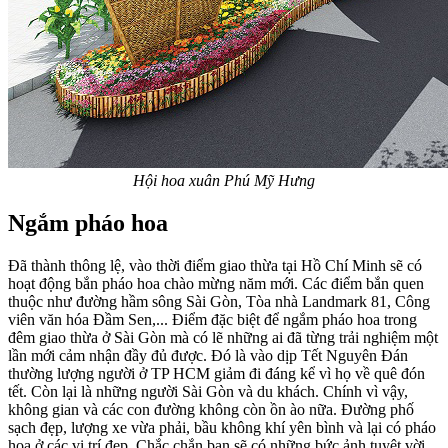
Hội hoa xuân Phú Mỹ Hưng
Ngắm pháo hoa
Đã thành thông lệ, vào thời điểm giao thừa tại Hồ Chí Minh sẽ có
hoạt động bắn pháo hoa chào mừng năm mới. Các điểm bắn quen
thuộc như đường hầm sông Sài Gòn, Tòa nhà Landmark 81, Công
viên văn hóa Đầm Sen,... Điểm đặc biệt để ngắm pháo hoa trong
đêm giao thừa ở Sài Gòn mà có lẽ những ai đã từng trải nghiệm một
lần mới cảm nhận đầy đủ được. Đó là vào dịp Tết Nguyên Đán
thường lượng người ở TP HCM giảm đi đáng kể vì họ về quê đón
tết. Còn lại là những người Sài Gòn và du khách. Chính vì vậy,
không gian và các con đường không còn ồn ào nữa. Đường phố
sạch đẹp, lượng xe vừa phải, bầu không khí yên bình và lại có pháo
hoa ở các vị trí đẹp. Chắc chắn bạn sẽ có những bức ảnh tuyệt vời