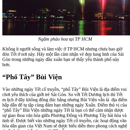
Ngắm pháo hoa tại TP HCM
Không ít người sống và làm việc ở TP HCM nhưng chưa bao giờ
đón Tết ở nơi này. Hãy một lần cảm nhận vẻ đẹp lung linh của Sài
Gòn trong những ngày đầu xuân bạn sẽ thấy yêu thành phố này
hơn.
“Phố Tây” Bùi Viện
Vào những ngày Tết cổ truyền, “phố Tây” Bùi Viện là địa điểm vui
chơi yêu thích của giới trẻ Sài Gòn. So với Tết Dương lịch thì Tết
m lịch ở đây không đông đúc bằng nhưng Bùi Viện vẫn là địa điểm
hấp dẫn để tụ tập cùng đám bạn những ngày Xuân. Điểm thú vị của
“phố Tây” Bùi Viện những ngày Tết là bạn có thể cảm nhận được
sự giao thoa văn hóa giữa Phương Đông và Phương Tây hài hòa và
tinh tế. Được biết vào những ngày Tết cổ truyền, các hoạt động văn
hóa dân gian của Việt Nam sẽ được biểu diễn theo phong cách nghệ