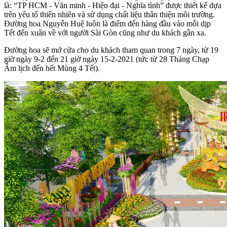
là: “TP HCM - Văn minh - Hiện đại - Nghĩa tình” được thiết kế dựa
trên yếu tố thiên nhiên và sử dụng chất liệu thân thiện môi trường.
Đường hoa Nguyễn Huệ luôn là điểm đến hàng đầu vào mỗi dịp
Tết đến xuân về với người Sài Gòn cũng như du khách gần xa.
Đường hoa sẽ mở cửa cho du khách tham quan trong 7 ngày, từ 19
giờ ngày 9-2 đến 21 giờ ngày 15-2-2021 (tức từ 28 Tháng Chạp
Âm lịch đến hết Mùng 4 Tết).