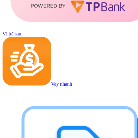
Ví trả sau
Vay nhanh