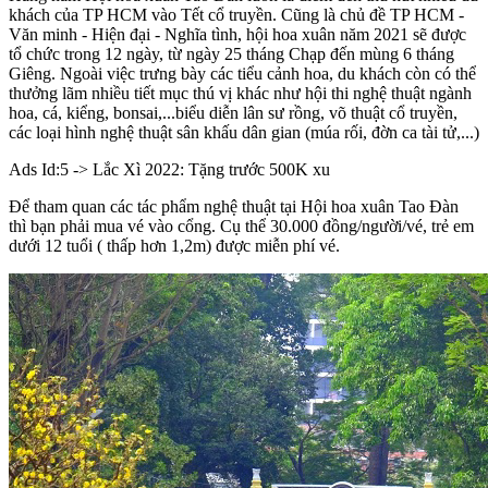
khách của TP HCM vào Tết cổ truyền. Cũng là chủ đề TP HCM -
Văn minh - Hiện đại - Nghĩa tình, hội hoa xuân năm 2021 sẽ được
tổ chức trong 12 ngày, từ ngày 25 tháng Chạp đến mùng 6 tháng
Giêng. Ngoài việc trưng bày các tiểu cảnh hoa, du khách còn có thể
thưởng lãm nhiều tiết mục thú vị khác như hội thi nghệ thuật ngành
hoa, cá, kiểng, bonsai,...biểu diễn lân sư rồng, võ thuật cổ truyền,
các loại hình nghệ thuật sân khấu dân gian (múa rối, đờn ca tài tử,...)
Ads Id:5 -> Lắc Xì 2022: Tặng trước 500K xu
Để tham quan các tác phẩm nghệ thuật tại Hội hoa xuân Tao Đàn
thì bạn phải mua vé vào cổng. Cụ thể 30.000 đồng/người/vé, trẻ em
dưới 12 tuổi ( thấp hơn 1,2m) được miễn phí vé.