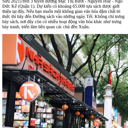
Sửu 2021) trên 3 tuyến đường Mạc Thị Bưởi - Nguyễn Huệ - Ngô
Đức Kế (Quận 1). Dự kiến có khoảng 65.000 tựa sách được giới
thiệu tại đây. Nếu bạn muốn một không gian văn hóa đậm chất tri
thức thì hãy đến Đường sách vào những ngày Tết. Không chỉ trưng
bày sách, nơi đây còn có nhiều hoạt động văn hóa khác như trưng
bày tranh, triển lãm liên quan các chủ đền Xuân.