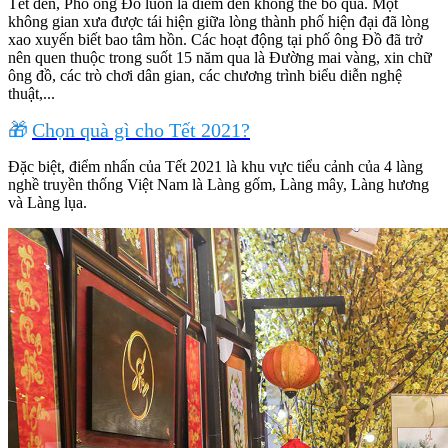
Tết đến, Phố ông Đồ luôn là điểm đến không thể bỏ qua. Một
không gian xưa được tái hiện giữa lòng thành phố hiện đại đã lòng
xao xuyến biết bao tâm hồn. Các hoạt động tại phố ông Đồ đã trở
nên quen thuộc trong suốt 15 năm qua là Đường mai vàng, xin chữ
ông đồ, các trò chơi dân gian, các chương trình biểu diễn nghệ
thuật,...
🎁
Chọn quà gì cho Tết 2021?
Đặc biệt, điểm nhấn của Tết 2021 là khu vực tiểu cảnh của 4 làng
nghề truyền thống Việt Nam là Làng gốm, Làng mây, Làng hương
và Làng lụa.