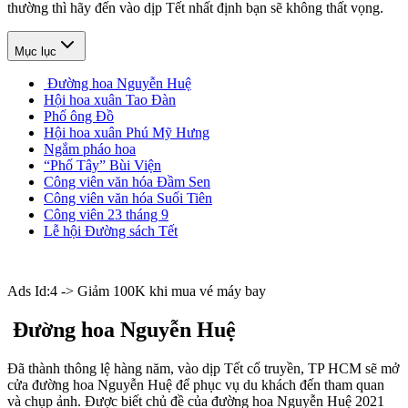
thường thì hãy đến vào dịp Tết nhất định bạn sẽ không thất vọng.
Mục lục
Đường hoa Nguyễn Huệ
Hội hoa xuân Tao Đàn
Phố ông Đồ
Hội hoa xuân Phú Mỹ Hưng
Ngắm pháo hoa
“Phố Tây” Bùi Viện
Công viên văn hóa Đầm Sen
Công viên văn hóa Suối Tiên
Công viên 23 tháng 9
Lễ hội Đường sách Tết
Ads Id:4 -> Giảm 100K khi mua vé máy bay
Đường hoa Nguyễn Huệ
Đã thành thông lệ hàng năm, vào dịp Tết cổ truyền, TP HCM sẽ mở
cửa đường hoa Nguyễn Huệ để phục vụ du khách đến tham quan
và chụp ảnh. Được biết chủ đề của đường hoa Nguyễn Huệ 2021