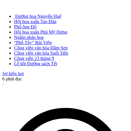
Đường hoa Nguyễn Huệ
Hội hoa xuân Tao Đàn
Phố ông Đồ
Hội hoa xuân Phú Mỹ Hưng
Ngắm pháo hoa
“Phố Tây” Bùi Viện
Công viên văn hóa Đầm Sen
Công viên văn hóa Suối Tiên
Công viên 23 tháng 9
Lễ hội Đường sách Tết
Sự kiện hot
6
phút đọc
·