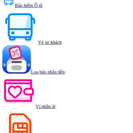
Bảo hiểm Ô tô
Vé xe khách
Loa báo nhận tiền
Ví nhân ái