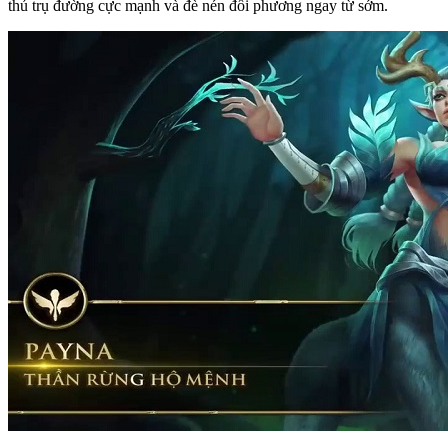
thủ trụ đường cực mạnh và đè nén đối phương ngay từ sớm.