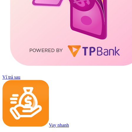
Ví trả sau
Vay nhanh