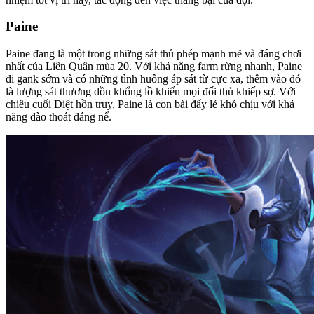
Paine
Paine đang là một trong những sát thủ phép mạnh mẽ và đáng chơi
nhất của Liên Quân mùa 20. Với khả năng farm rừng nhanh, Paine
đi gank sớm và có những tình huống áp sát từ cực xa, thêm vào đó
là lượng sát thương dồn khổng lồ khiến mọi đối thủ khiếp sợ. Với
chiêu cuối Diệt hồn truy, Paine là con bài đẩy lẻ khó chịu với khả
năng đào thoát đáng nể.