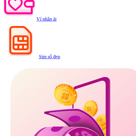
Ví nhân ái
Sim số đẹp