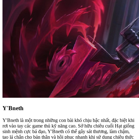
Y'Bneth
Y'Bneth là một trong những con bài khó chịu bậc nhất, đặc biệt khi
rơi vào tay các game thủ kỹ năng cao. Sở hữu chiêu cuối Hạt giống
sinh mệnh cực bá đạo, Y'Bneth có thể gây sát thương, làm chậm,
tạo lá chắn cho bản thân và hồi phục nhanh khi sử dụng chiêu thức