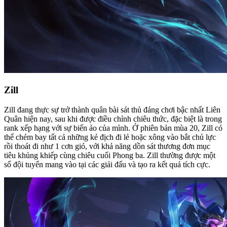
Zill
Zill đang thực sự trở thành quân bài sát thủ đáng chơi bậc nhất Liên
Quân hiện nay, sau khi được điều chỉnh chiêu thức, đặc biệt là trong
rank xếp hạng với sự biến ảo của mình. Ở phiên bản mùa 20, Zill có
thể chém bay tất cả những kẻ địch đi lẻ hoặc xông vào bắt chủ lực
rồi thoát đi như 1 cơn gió, với khả năng dồn sát thương đơn mục
tiêu khủng khiếp cùng chiêu cuối Phong ba. Zill thường được một
số đội tuyển mang vào tại các giải đấu và tạo ra kết quả tích cực.