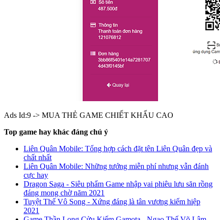
Ads Id:9 -> MUA THẺ GAME CHIẾT KHẤU CAO
Top game hay khác đáng chú ý
Liên Quân Mobile: Tổng hợp cách đặt tên Liên Quân đẹp và
chất nhất
Liên Quân Mobile: Những tướng miễn phí nhưng vẫn đánh
cực hay
Dragon Saga - Siêu phẩm Game nhập vai phiêu lưu săn rồng
đáng mong chờ năm 2021
Tuyệt Thế Vô Song - Xứng đáng là tân vương kiếm hiệp
2021
Game Thần Long Cửu Kiếm Gamota - Ngạo Thế Võ Lâm