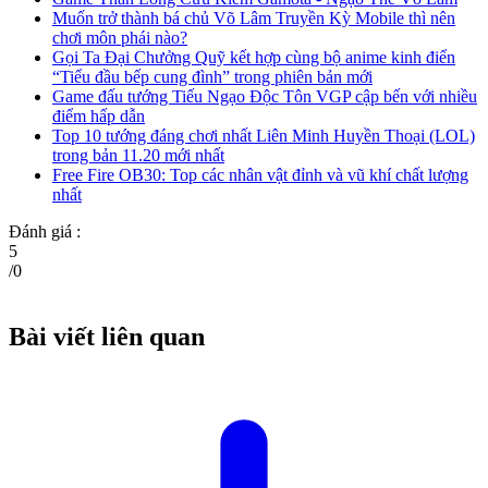
Muốn trở thành bá chủ Võ Lâm Truyền Kỳ Mobile thì nên
chơi môn phái nào?
Gọi Ta Đại Chưởng Quỹ kết hợp cùng bộ anime kinh điển
“Tiểu đầu bếp cung đình” trong phiên bản mới
Game đấu tướng Tiếu Ngạo Độc Tôn VGP cập bến với nhiều
điểm hấp dẫn
Top 10 tướng đáng chơi nhất Liên Minh Huyền Thoại (LOL)
trong bản 11.20 mới nhất
Free Fire OB30: Top các nhân vật đỉnh và vũ khí chất lượng
nhất
Đánh giá :
5
/
0
Bài viết liên quan