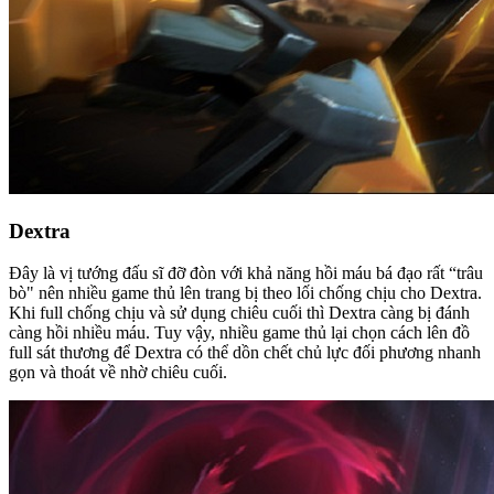
Dextra
Đây là vị tướng đấu sĩ đỡ đòn với khả năng hồi máu bá đạo rất “trâu
bò" nên nhiều game thủ lên trang bị theo lối chống chịu cho Dextra.
Khi full chống chịu và sử dụng chiêu cuối thì Dextra càng bị đánh
càng hồi nhiều máu. Tuy vậy, nhiều game thủ lại chọn cách lên đồ
full sát thương để Dextra có thể dồn chết chủ lực đối phương nhanh
gọn và thoát về nhờ chiêu cuối.