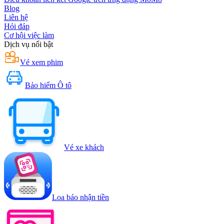
Blog
Liên hệ
Hỏi đáp
Cơ hội việc làm
Dịch vụ nổi bật
Vé xem phim
Bảo hiểm Ô tô
Vé xe khách
Loa báo nhận tiền