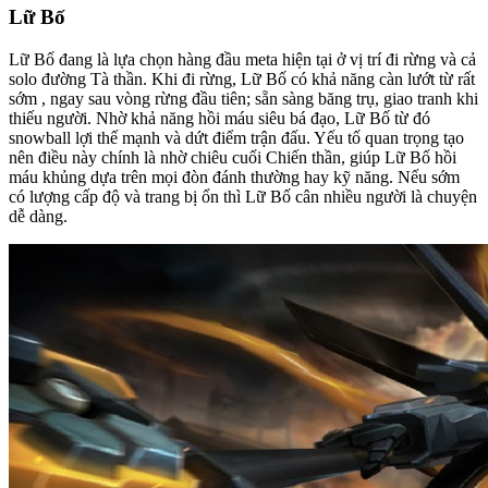
Lữ Bố
Lữ Bố đang là lựa chọn hàng đầu meta hiện tại ở vị trí đi rừng và cả
solo đường Tà thần. Khi đi rừng, Lữ Bố có khả năng càn lướt từ rất
sớm , ngay sau vòng rừng đầu tiên; sẵn sàng băng trụ, giao tranh khi
thiếu người. Nhờ khả năng hồi máu siêu bá đạo, Lữ Bố từ đó
snowball lợi thế mạnh và dứt điểm trận đấu. Yếu tố quan trọng tạo
nên điều này chính là nhờ chiêu cuối Chiến thần, giúp Lữ Bố hồi
máu khủng dựa trên mọi đòn đánh thường hay kỹ năng. Nếu sớm
có lượng cấp độ và trang bị ổn thì Lữ Bố cân nhiều người là chuyện
dễ dàng.