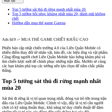
Mục lục
Top 5 tướng sát thủ đi rừng mạnh nhất mùa 20
Top 5 tướng hồi phục khủng nhất mùa 20, đánh mãi không
chết
Hướng dẫn mua thẻ game Garena
Ads Id:9 -> MUA THẺ GAME CHIẾT KHẤU CAO
Phiên bản cập nhật chiến trường 4.0 của Liên Quân Mobile có
nhiều điểm thay đổi từ nhân vật, bản đồ, các hiệu ứng và vật phẩm.
Cộng đồng người chơi Liên Quân Mobile hào hứng khám phá và
tìm chiến lược mới để chinh phục những trận đấu. MoMo sẽ cùng
các bạn khám phá top các tướng nên lựa chọn để nắm chắc phần
thắng.
Top 5 tướng sát thủ đi rừng mạnh nhất
mùa 20
Sát thủ đi rừng là vị trí quan trọng nhất, đóng vai trò lớn trong trận
đấu của Liên Quân Mobile. Chính vì vậy, đây là vị trí cần người
chơi có kỹ năng thuần thục, khả năng tư duy chiến thuật để đảm
nhiệm tốt vị trí này, tác động đến việc thắng bại của đội.