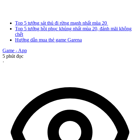
Top 5 tướng sát thủ đi rừng mạnh nhất mùa 20
Top 5 tướng hồi phục khủng nhất mùa 20, đánh mãi không
chết
Hướng dẫn mua thẻ game Garena
Game - App
5
phút đọc
·