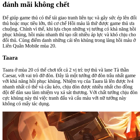
đánh mãi không chết
Để giúp game thủ có thể tái giao tranh liên tục và gây sức ép lên đối
thủ hoặc mục tiêu lớn, thì cơ chế Hồi máu là thứ được game thủ ưa
chuộng. Chính vì thế, khi lựa chọn những vị tướng có khả năng hồi
phục khủng, hồi máu nhanh thì tạo rất nhiều áp lực và khó chịu cho
đối thủ. Cùng điểm danh những cái tên khủng trong làng hồi máu ở
Liên Quân Mobile mùa 20.
Taara
Taara ở mùa 20 có thể chơi tốt cả 2 vị trí: trợ thủ và lane Tà thần
Caesar, với vai trò đỡ đòn. Đây là một tướng đỡ đòn trâu nhất game
với khả năng hồi phục khủng. Nhiệm vụ của Taara là lên được lv4
nhanh nhất có thể và câu kéo, chịu đòn được nhiều nhất cho đồng
đội để dàn sau làm nhiệm vụ xả sát thương. Với chất tướng chịu đòn
cực khủng này thì việc tranh đấu và cấu máu với nữ tướng này
không có mấy tác dụng.