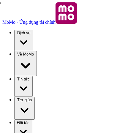
MoMo - Ứng dụng tài chính
Dịch vụ
Về MoMo
Tin tức
Trợ giúp
Đối tác