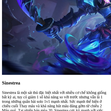
Sinestrea
Sinestrea là một sát thủ đặc biệt nhất với nhiều cơ chế không giống
bất kỳ ai, tuy có giảm 1 số khả năng so với trước nhưng vẫn là 1
trong những quân bài solo 1v1 mạnh nhất. Sức mạnh thể hiện ở
chiêu cuối Thay máu và khả năng hút máu đáng gờm từ chiêu 2
Máu quỷ. Tại phiên bản mùa 20, Sinestrea cực kỳ mạnh với việc