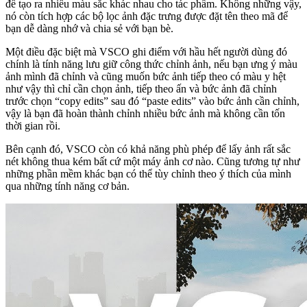
để tạo ra nhiều màu sắc khác nhau cho tác phẩm. Không những vậy,
nó còn tích hợp các bộ lọc ảnh đặc trưng được đặt tên theo mã để
bạn dễ dàng nhớ và chia sẻ với bạn bè.
Một điều đặc biệt mà VSCO ghi điểm với hầu hết người dùng đó
chính là tính năng lưu giữ công thức chỉnh ảnh, nếu bạn ưng ý màu
ảnh mình đã chỉnh và cũng muốn bức ảnh tiếp theo có màu y hệt
như vậy thì chỉ cần chọn ảnh, tiếp theo ấn và bức ảnh đã chỉnh
trước chọn “copy edits” sau đó “paste edits” vào bức ảnh cần chỉnh,
vậy là bạn đã hoàn thành chỉnh nhiều bức ảnh mà không cần tốn
thời gian rồi.
Bên cạnh đó, VSCO còn có khả năng phù phép để lấy ảnh rất sắc
nét không thua kém bất cứ một máy ảnh cơ nào. Cũng tương tự như
những phần mềm khác bạn có thể tùy chỉnh theo ý thích của mình
qua những tính năng cơ bản.