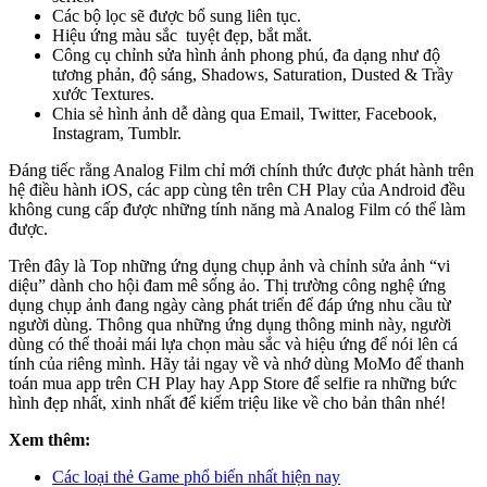
Các bộ lọc sẽ được bổ sung liên tục.
Hiệu ứng màu sắc tuyệt đẹp, bắt mắt.
Công cụ chỉnh sửa hình ảnh phong phú, đa dạng như độ
tương phản, độ sáng, Shadows, Saturation, Dusted & Trầy
xước Textures.
Chia sẻ hình ảnh dễ dàng qua Email, Twitter, Facebook,
Instagram, Tumblr.
Đáng tiếc rằng Analog Film chỉ mới chính thức được phát hành trên
hệ điều hành iOS, các app cùng tên trên CH Play của Android đều
không cung cấp được những tính năng mà Analog Film có thể làm
được.
Trên đây là Top những ứng dụng chụp ảnh và chỉnh sửa ảnh “vi
diệu” dành cho hội đam mê sống ảo. Thị trường công nghệ ứng
dụng chụp ảnh đang ngày càng phát triển để đáp ứng nhu cầu từ
người dùng. Thông qua những ứng dụng thông minh này, người
dùng có thể thoải mái lựa chọn màu sắc và hiệu ứng để nói lên cá
tính của riêng mình. Hãy tải ngay về và nhớ dùng MoMo để thanh
toán mua app trên CH Play hay App Store để selfie ra những bức
hình đẹp nhất, xinh nhất để kiếm triệu like về cho bản thân nhé!
Xem thêm:
Các loại thẻ Game phổ biến nhất hiện nay