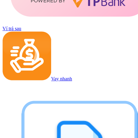
Ví trả sau
Vay nhanh