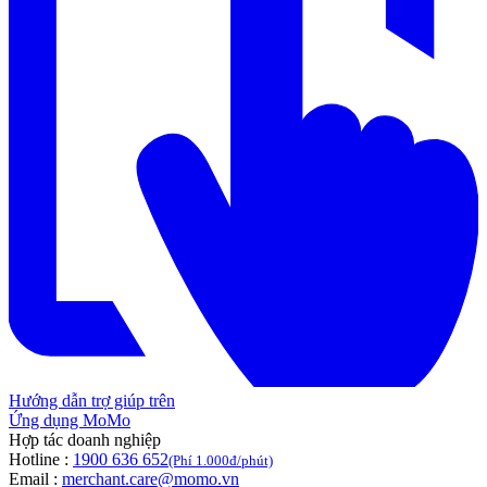
Hướng dẫn trợ giúp trên
Ứng dụng MoMo
Hợp tác doanh nghiệp
Hotline :
1900 636 652
(Phí 1.000đ/phút)
Email :
merchant.care@momo.vn