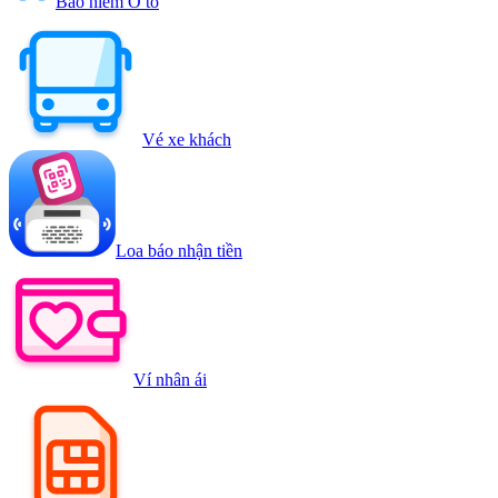
Bảo hiểm Ô tô
Vé xe khách
Loa báo nhận tiền
Ví nhân ái