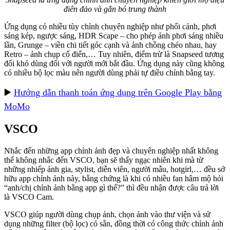
điên đảo và gắn bó trung thành
Ứng dụng có nhiều tùy chỉnh chuyên nghiệp như phối cảnh, phơi
sáng kép, ngược sáng, HDR Scape – cho phép ảnh phơi sáng nhiều
lần, Grunge – viền chi tiết góc cạnh và ảnh chồng chéo nhau, hay
Retro – ảnh chụp cổ điển,… Tuy nhiên, điểm trừ là Snapseed tương
đối khó dùng đối với người mới bắt đầu. Ứng dụng này cũng không
có nhiều bộ lọc màu nên người dùng phải tự điều chỉnh bằng tay.
▶️
Hướng dẫn thanh toán ứng dụng trên Google Play bằng
MoMo
VSCO
Nhắc đến những app chỉnh ảnh đẹp và chuyên nghiệp nhất không
thể không nhắc đến VSCO, bạn sẽ thấy ngạc nhiên khi mà từ
những nhiếp ảnh gia, stylist, diễn viên, người mẫu, hotgirl,… đều sở
hữu app chỉnh ảnh này, bằng chứng là khi có nhiều fan hâm mộ hỏi
“anh/chị chỉnh ảnh bằng app gì thế?” thì đều nhận được câu trả lời
là VSCO Cam.
VSCO giúp người dùng chụp ảnh, chọn ảnh vào thư viện và sử
dụng những filter (bộ lọc) có sẵn, đồng thời có công thức chỉnh ảnh