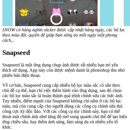
SNOW có hàng nghìn sticker được cập nhật hàng ngày, các bộ lọc
theo mùa độc quyền để giúp bạn sống ảo mỗi ngày một phong
cách,..
Snapseed
Snapseed là một ứng dụng chụp ảnh được rất nhiều bạn trẻ yêu
thích sử dụng. App này còn được mệnh danh là photoshop thu nhỏ
phiên bản điện thoại.
Về cơ bản, Snapseed cung cấp nhiều bộ lọc màu sắc có sẵn theo
chủ đề cụ thể, bạn chỉ việc thêm hình vào ứng dụng, sau đó chọn
các bộ lọc màu sắc là hoàn thành quá trình chỉnh sửa các bức ảnh.
Tuy nhiên, điểm mạnh của Snapseed không chỉ nằm ở các bộ lọc
màu, mà còn cung cấp cho người dùng các công cụ chỉnh sửa thủ
công cực kỳ độc đáo. Với các công cụ tùy chỉnh này, bạn có thể
thoải mái chỉnh ảnh như tăng độ mờ xung quanh chủ thể để tạo hiệu
ứng chiều sâu, hay thêm ánh sáng, làm sáng da và nhiều yếu tố
khác.