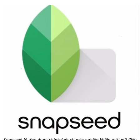
Snapseed là ứng dụng chỉnh ảnh chuyên nghiệp khiến giới mộ điệu