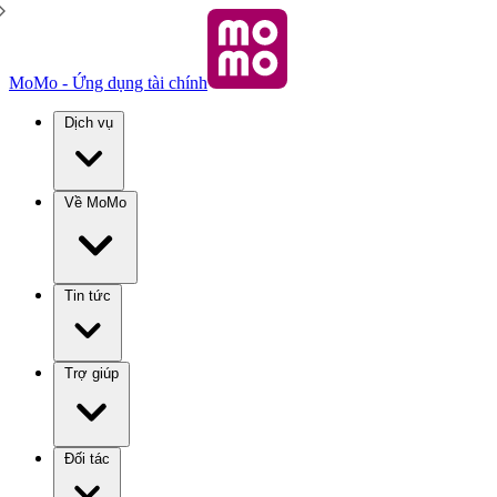
MoMo - Ứng dụng tài chính
Dịch vụ
Về MoMo
Tin tức
Trợ giúp
Đối tác