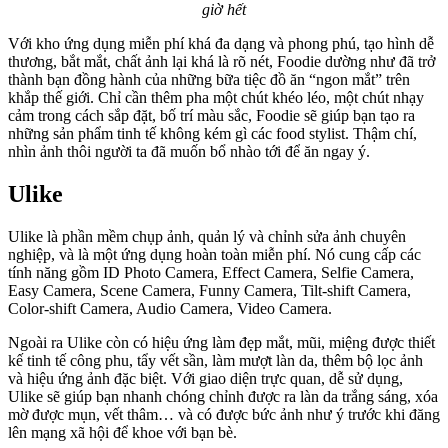
giờ hết
Với kho ứng dụng miễn phí khá đa dạng và phong phú, tạo hình dễ
thương, bắt mắt, chất ảnh lại khá là rõ nét, Foodie dường như đã trở
thành bạn đồng hành của những bữa tiệc đồ ăn “ngon mắt” trên
khắp thế giới. Chỉ cần thêm pha một chút khéo léo, một chút nhạy
cảm trong cách sắp đặt, bố trí màu sắc, Foodie sẽ giúp bạn tạo ra
những sản phẩm tinh tế không kém gì các food stylist. Thậm chí,
nhìn ảnh thôi người ta đã muốn bổ nhào tới để ăn ngay ý.
Ulike
Ulike là phần mềm chụp ảnh, quản lý và chỉnh sửa ảnh chuyên
nghiệp, và là một ứng dụng hoàn toàn miễn phí. Nó cung cấp các
tính năng gồm ID Photo Camera, Effect Camera, Selfie Camera,
Easy Camera, Scene Camera, Funny Camera, Tilt-shift Camera,
Color-shift Camera, Audio Camera, Video Camera.
Ngoài ra Ulike còn có hiệu ứng làm đẹp mắt, mũi, miệng được thiết
kế tinh tế công phu, tẩy vết sần, làm mượt làn da, thêm bộ lọc ảnh
và hiệu ứng ảnh đặc biệt. Với giao diện trực quan, dễ sử dụng,
Ulike sẽ giúp bạn nhanh chóng chỉnh được ra làn da trắng sáng, xóa
mờ được mụn, vết thâm… và có được bức ảnh như ý trước khi đăng
lên mạng xã hội để khoe với bạn bè.