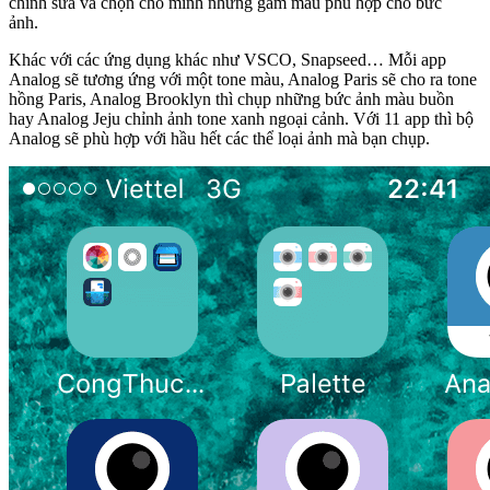
chỉnh sửa và chọn cho mình những gam màu phù hợp cho bức
ảnh.
Khác với các ứng dụng khác như VSCO, Snapseed… Mỗi app
Analog sẽ tương ứng với một tone màu, Analog Paris sẽ cho ra tone
hồng Paris, Analog Brooklyn thì chụp những bức ảnh màu buồn
hay Analog Jeju chỉnh ảnh tone xanh ngoại cảnh. Với 11 app thì bộ
Analog sẽ phù hợp với hầu hết các thể loại ảnh mà bạn chụp.