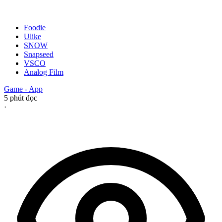
Foodie
Ulike
SNOW
Snapseed
VSCO
Analog Film
Game - App
5
phút đọc
·