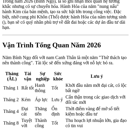
Trong năm 2026 (Bính Ngọ), lá số ghi nhận mối quan hệ tương
khắc nhưng có sự chuyển hóa. Hành Hỏa của năm "nung nấu"
hành Kim của bản mệnh, tạo ra sức bật lớn trong công việc. Đặc
biệt, nhờ cung phi Khôn (Thổ) được hành Hỏa của năm tương sinh
(), bạn sẽ có quý nhân phù trợ về đất đai hoặc các dự án đầu tư dài
hạn.
Vận Trình Tổng Quan Năm 2026
Năm Bính Ngọ đối với nam Canh Thân là một năm "Thử thách tạo
nên thành công". Tài lộc sẽ đến xứng đáng với nỗ lực bỏ ra.
Tháng
Tài
Sự
Sức
Lưu ý
(ÂL)
vận
nghiệp
khỏe
Hanh
Khởi đầu năm mới đại cát, có lộc
Tháng 1
Rất tốt
Tốt
thông
bất ngờ
Cẩn thận trong các giao dịch với
Tháng 2
Kém
Áp lực
Lưu ý
đối tác mới
Đại
Thăng
Ổn
Thời điểm vàng để mở sổ tiết
Tháng 4
cát
tiến
định
kiệm hoặc đầu tư
Tuyệt
Thành
Thu hoạch lợi nhuận lớn, gia đạo
Tháng 8
Tốt
vời
công
có tin vui