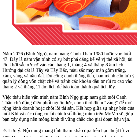
Năm 2026 (Bính Ngọ), nam mạng Canh Thân 1980 bước vào tuổi
47. Đây là năm vận trình có sự bứt phá đáng kể về vị thế xã hội, tài
lộc khởi sắc rực rỡ vào các tháng 1, tháng 4 và tháng 8 âm lịch.
Hướng đại cát là Tây và Tây Bắc, màu sắc may mắn gồm trắng,
xám, vàng và nâu đất. Dù công danh thăng tiến, bản mệnh cần lưu ý
quản lý dòng vốn chặt chẽ và tránh các khoản đầu tư rủi ro cao vào
tháng 2 và tháng 11 âm lịch để bảo toàn thành quả tích lũy.
Việc thấu hiểu vận trình năm Bính Ngọ giúp nam giới tuổi Canh
Thân chủ động điều phối nguồn lực, chọn thời điểm "vàng" để mở
rộng kinh doanh hoặc chốt lời tài sản. Kết hợp giữa sự nhạy bén của
tuổi Khỉ và các công cụ tài chính số thông minh trên MoMo sẽ giúp
bạn xây dựng nền móng kinh tế vững chắc cho giai đoạn hậu vận.
⚠️ Lưu ý: Nội dung mang tính tham khảo dựa trên học thuật tử vi