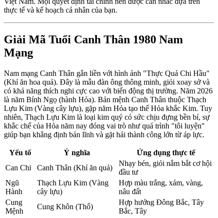
Việt Nam. Mọi quyết định tài chính nên được cân nhắc dựa trên
thực tế và kế hoạch cá nhân của bạn.
Giải Mã Tuổi Canh Thân 1980 Nam
Mạng
Nam mạng Canh Thân gắn liền với hình ảnh "Thực Quả Chi Hầu"
(Khỉ ăn hoa quả). Đây là mẫu đàn ông thông minh, giỏi xoay sở và
có khả năng thích nghi cực cao với biến động thị trường. Năm 2026
là năm Bính Ngọ (hành Hỏa). Bản mệnh Canh Thân thuộc Thạch
Lựu Kim (Vàng cây lựu), gặp năm Hỏa tạo thế Hỏa khắc Kim. Tuy
nhiên, Thạch Lựu Kim là loại kim quý có sức chịu đựng bền bỉ, sự
khắc chế của Hỏa năm nay đóng vai trò như quá trình "tôi luyện"
giúp bạn khẳng định bản lĩnh và gặt hái thành công lớn từ áp lực.
Yếu tố
Ý nghĩa
Ứng dụng thực tế
Nhạy bén, giỏi nắm bắt cơ hội
Can Chi
Canh Thân (Khỉ ăn quả)
đầu tư
Ngũ
Thạch Lựu Kim (Vàng
Hợp màu trắng, xám, vàng,
Hành
cây lựu)
nâu đất
Cung
Hợp hướng Đông Bắc, Tây
Cung Khôn (Thổ)
Mệnh
Bắc, Tây