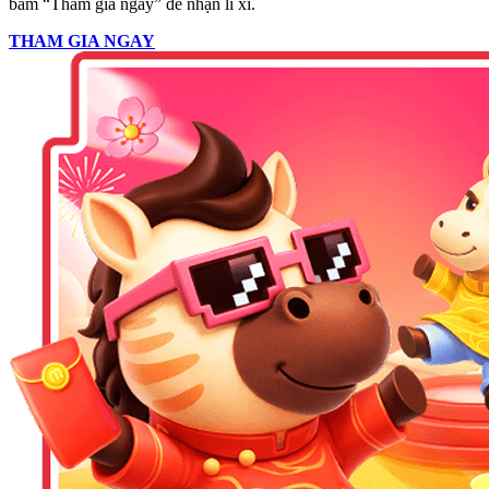
bấm “Tham gia ngay” để nhận lì xì.
THAM GIA NGAY