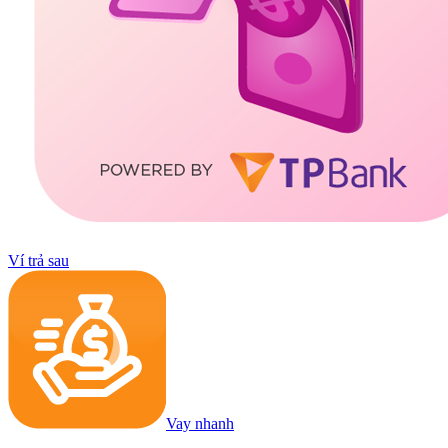
Ví trả sau
Vay nhanh