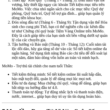
Thiết lập "Kho quỹ" (Tháng 1 - Tháng 5): Đầu năm vận thế
vượng, hãy thiết lập ngay các khoản Tiết kiệm mục tiêu trên
MoMo. Việc chia nhỏ ngân sách cho các mục tiêu: Quỹ dự
phòng, Quỹ hưu trí, Quỹ hỗ trợ gia đình... giúp bạn quản lý
dòng tiền khoa học.
Đón sóng đầu tư (Tháng 6 - Tháng 9): Tận dụng vận thế Hỏa
sinh cho cung phi Thổ, bạn có thể nghiên cứu các kênh đầu
tư như Chứng chỉ quỹ hoặc Tiệm Vàng Online trên MoMo.
Đây là cách giúp tiền của bạn sinh sôi bền vững dưới sự quản
lý của các chuyên gia.
Tận hưởng và Bảo mật (Tháng 10 - Tháng 12): Cuối năm tài
lộc dồi dào, hãy gia tăng số dư vào các Sổ tiết kiệm online đa
ngân hàng. Sử dụng tính năng Báo cáo chi tiêu để đối soát lại
một năm, đảm bảo dòng vốn luôn an toàn và minh bạch.
MoMo - Trợ thủ tài chính cho nam tuổi Thân:
Tiết kiệm thông minh: Sổ tiết kiệm online lãi suất hấp dẫn,
bảo mật tuyệt đối, quản lý dễ dàng mọi lúc mọi nơi.
Đầu tư đa dạng: Mua chứng chỉ quỹ, vàng dễ dàng, giúp bạn
bắt nhịp xu hướng đầu tư 4.0.
Thanh toán tự động: Tự động nhắc lịch và thanh toán điện,
nước, internet... giúp bạn duy trì uy tín tín dụng hoàn hảo.