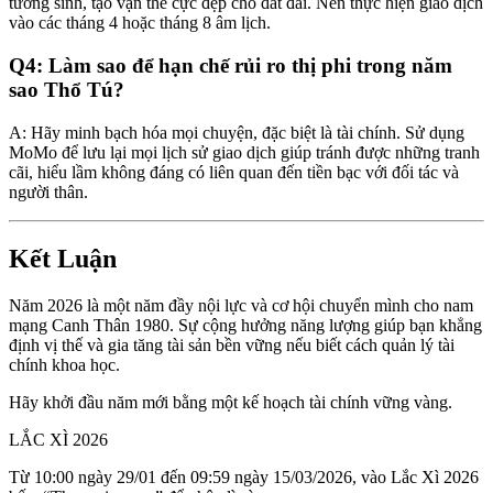
tương sinh, tạo vận thế cực đẹp cho đất đai. Nên thực hiện giao dịch
vào các tháng 4 hoặc tháng 8 âm lịch.
Q4: Làm sao để hạn chế rủi ro thị phi trong năm
sao Thổ Tú?
A: Hãy minh bạch hóa mọi chuyện, đặc biệt là tài chính. Sử dụng
MoMo để lưu lại mọi lịch sử giao dịch giúp tránh được những tranh
cãi, hiểu lầm không đáng có liên quan đến tiền bạc với đối tác và
người thân.
Kết Luận
Năm 2026 là một năm đầy nội lực và cơ hội chuyển mình cho nam
mạng Canh Thân 1980. Sự cộng hưởng năng lượng giúp bạn khẳng
định vị thế và gia tăng tài sản bền vững nếu biết cách quản lý tài
chính khoa học.
Hãy khởi đầu năm mới bằng một kế hoạch tài chính vững vàng.
LẮC XÌ 2026
Từ 10:00 ngày 29/01 đến 09:59 ngày 15/03/2026, vào Lắc Xì 2026