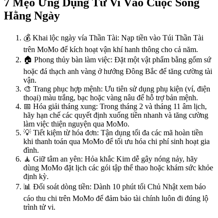
7 Mẹo Ứng Dụng Tử Vi Vào Cuộc Sống
Hằng Ngày
💰 Khai lộc ngày vía Thần Tài: Nạp tiền vào Túi Thần Tài
trên MoMo để kích hoạt vận khí hanh thông cho cả năm.
🏠 Phong thủy bàn làm việc: Đặt một vật phẩm bằng gốm sứ
hoặc đá thạch anh vàng ở hướng Đông Bắc để tăng cường tài
vận.
🎨 Trang phục hợp mệnh: Ưu tiên sử dụng phụ kiện (ví, điện
thoại) màu trắng, bạc hoặc vàng nâu để hỗ trợ bản mệnh.
📅 Hóa giải tháng xung: Trong tháng 2 và tháng 11 âm lịch,
hãy hạn chế các quyết định xuống tiền nhanh và tăng cường
làm việc thiện nguyện qua MoMo.
💡 Tiết kiệm từ hóa đơn: Tận dụng tối đa các mã hoàn tiền
khi thanh toán qua MoMo để tối ưu hóa chi phí sinh hoạt gia
đình.
🧘 Giữ tâm an yên: Hỏa khắc Kim dễ gây nóng nảy, hãy
dùng MoMo đặt lịch các gói tập thể thao hoặc khám sức khỏe
định kỳ.
📊 Đối soát dòng tiền: Dành 10 phút tối Chủ Nhật xem báo
cáo thu chi trên MoMo để đảm bảo tài chính luôn đi đúng lộ
trình tử vi.