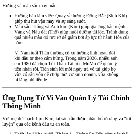
Hướng và màu sắc may mắn:
Hướng bàn làm việc: Quay về hướng Đông Bắc (Sinh Khí)
giúp thu hút vận may và sự sáng suốt.
Màu sắc: Trắng và Ánh kim (Kim) giúp gia tăng bản mệnh.
Vàng và Nâu đất (Thổ) giúp nuôi dưỡng tài lộc. Tránh dùng
quá nhiều màu đỏ rực rỡ để giảm bớt áp lực từ hành Hỏa của
năm.
💡 Nam tuổi Thân thường có xu hướng linh hoạt, đôi
khi đầu tư theo cảm hứng. Trong năm 2026, nhiều anh
em 1980 đã chọn Túi Thần Tài trên MoMo để quản lý
tiền nhàn rỗi. Tiền sinh lời mỗi ngày trả về túi giúp họ
vừa có sẵn vốn để chớp thời cơ kinh doanh, vừa không
bị lãng phí tiền lẻ.
Ứng Dụng Tử Vi Vào Quản Lý Tài Chính
Thông Minh
Với mệnh Thạch Lựu Kim, tài sản cần được phân bổ rõ ràng và "tôi
luyện" qua các kênh đầu tư an toàn.