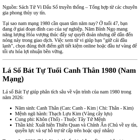
Nguồn: Sách Tử Vi Đẩu Số truyền thống – Tổng hợp từ các chuyên
gia phong thủy uy tín.
Tại sao nam mạng 1980 cần quan tâm năm nay? Ở tuổi 47, bạn
đang ở giai đoạn đỉnh cao của sự nghiệp. Năm Bính Ngọ mang
năng lượng Hỏa vượng thúc đẩy sự quyết đoán nhưng dễ dẫn đến
nóng nảy trong giao dịch. Việc xem tử vi giúp bạn "giữ cái đầu
lạnh", chọn đúng thời điểm gửi tiết kiệm online hoặc đầu tư vàng để
tối ưu hóa lợi nhuận bền vững.
Lá Số Bát Tự Tuổi Canh Thân 1980 (Nam
Mạng)
Lá số Bát Tự giúp phân tích sâu về vận trình của nam 1980 trong
năm 2026:
Năm sinh: Canh Thân (Can: Canh - Kim | Chi: Thân - Kim)
Mệnh ngũ hành: Thạch Lựu Kim (Vàng cây lựu)
Cung phi: Khôn (Thổ) - Thuộc Tây Tứ Mệnh
Thần khí: Xuất hiện Thiên Quan và Chính Ấn (Chủ về uy tín,
quyền lực và sự hỗ trợ từ cấp trên hoặc quý nhân)