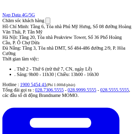
Nạp Data 4G/5G
Chăm sóc khách hàng
Hồ Chí Minh
:
Tầng 6, Tòa nhà Phú Mỹ Hưng, Số 08 đường Hoàng
Văn Thái, P. Tân Mỹ
Hà Nội
:
Tầng 20, Tòa nhà Peakview Tower, Số 36 Phố Hoàng
Cầu, P. Ô Chợ Dừa
Đà Nẵng
:
Tầng 3, Tòa nhà DMT, Số 484-486 đường 2/9, P. Hòa
Cường
Thời gian làm việc:
.
Thứ 2 - Thứ 6 (trừ thứ 7, CN, ngày Lễ)
.
Sáng: 9h00 - 11h30 | Chiều: 13h00 - 16h30
Hotline :
1900 5454 41
(Phí 1.000đ/phút)
Tổng đài gọi ra :
028.7306.5555
-
028.9999.5555
-
028.5555.5555
,
các đầu số di động Brandname MOMO.