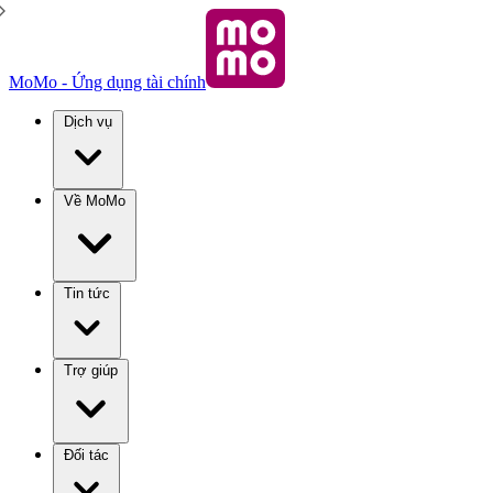
MoMo - Ứng dụng tài chính
Dịch vụ
Về MoMo
Tin tức
Trợ giúp
Đối tác