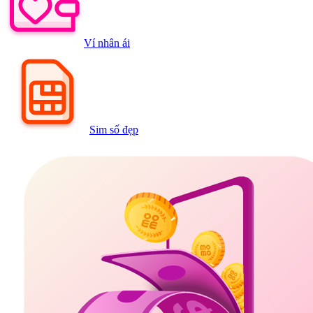
Ví nhân ái
Sim số đẹp