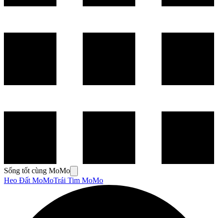
Sống tốt cùng MoMo
Heo Đất MoMo
Trái Tim MoMo