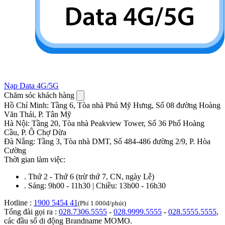
Nạp Data 4G/5G
Chăm sóc khách hàng
Hồ Chí Minh
:
Tầng 6, Tòa nhà Phú Mỹ Hưng, Số 08 đường Hoàng
Văn Thái, P. Tân Mỹ
Hà Nội
:
Tầng 20, Tòa nhà Peakview Tower, Số 36 Phố Hoàng
Cầu, P. Ô Chợ Dừa
Đà Nẵng
:
Tầng 3, Tòa nhà DMT, Số 484-486 đường 2/9, P. Hòa
Cường
Thời gian làm việc:
.
Thứ 2 - Thứ 6 (trừ thứ 7, CN, ngày Lễ)
.
Sáng: 9h00 - 11h30 | Chiều: 13h00 - 16h30
Hotline :
1900 5454 41
(Phí 1.000đ/phút)
Tổng đài gọi ra :
028.7306.5555
-
028.9999.5555
-
028.5555.5555
,
các đầu số di động Brandname MOMO.