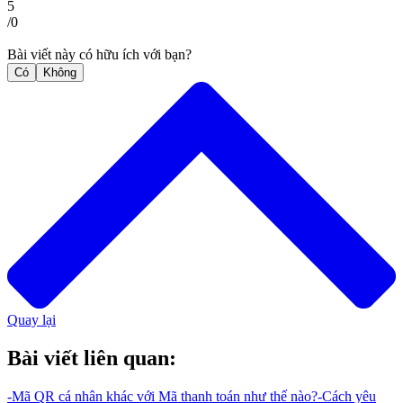
5
/
0
Bài viết này có hữu ích với bạn?
Có
Không
Quay lại
Bài viết liên quan:
-
Mã QR cá nhân khác với Mã thanh toán như thế nào?
-
Cách yêu