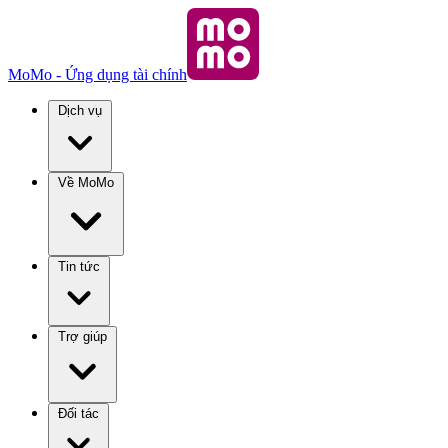
MoMo - Ứng dụng tài chính
Dịch vụ
Về MoMo
Tin tức
Trợ giúp
Đối tác