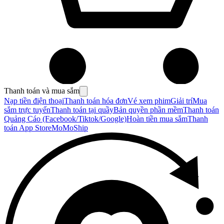
Thanh toán và mua sắm
Nạp tiền điện thoại
Thanh toán hóa đơn
Vé xem phim
Giải trí
Mua
sắm trực tuyến
Thanh toán tại quầy
Bản quyền phần mềm
Thanh toán
Quảng Cáo (Facebook/Tiktok/Google)
Hoàn tiền mua sắm
Thanh
toán App Store
MoMoShip