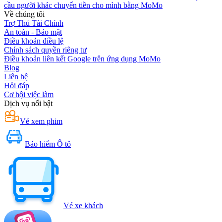
cầu người khác chuyển tiền cho mình bằng MoMo
Về chúng tôi
Trợ Thủ Tài Chính
An toàn - Bảo mật
Điều khoản điều lệ
Chính sách quyền riêng tư
Điều khoản liên kết Google trên ứng dụng MoMo
Blog
Liên hệ
Hỏi đáp
Cơ hội việc làm
Dịch vụ nổi bật
Vé xem phim
Bảo hiểm Ô tô
Vé xe khách