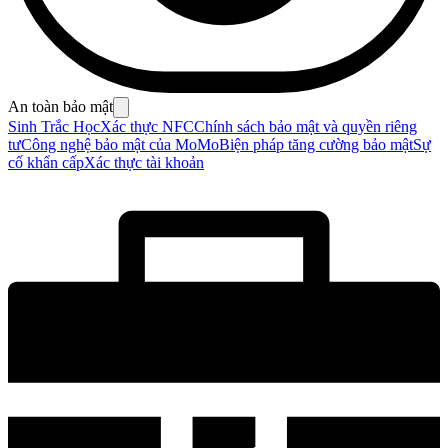
An toàn bảo mật
Sinh Trắc Học
Xác thực NFC
Chính sách bảo mật và quyền riêng
tư
Công nghệ bảo mật của MoMo
Biện pháp tăng cường bảo mật
Sự
cố khẩn cấp
Xác thực tài khoản