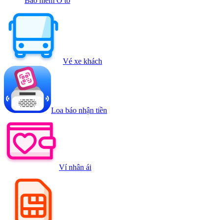
Bảo hiểm Ô tô
Vé xe khách
Loa báo nhận tiền
Ví nhân ái