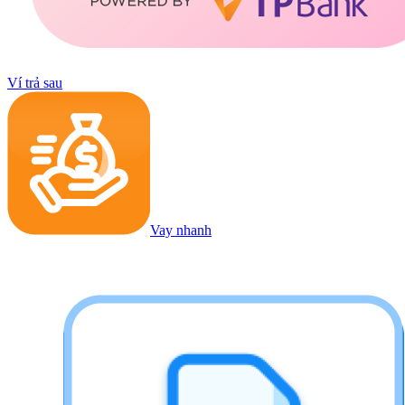
Ví trả sau
Vay nhanh