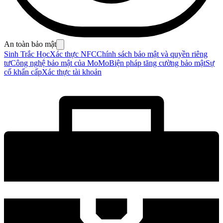
An toàn bảo mật
Sinh Trắc Học
Xác thực NFC
Chính sách bảo mật và quyền riêng
tư
Công nghệ bảo mật của MoMo
Biện pháp tăng cường bảo mật
Sự
cố khẩn cấp
Xác thực tài khoản