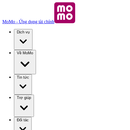
MoMo - Ứng dụng tài chính
Dịch vụ
Về MoMo
Tin tức
Trợ giúp
Đối tác