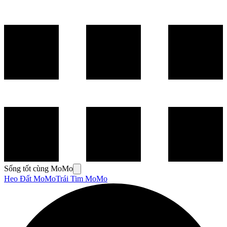
Sống tốt cùng MoMo
Heo Đất MoMo
Trái Tim MoMo