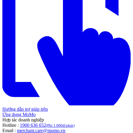
Hướng dẫn trợ giúp trên
Ứng dụng MoMo
Hợp tác doanh nghiệp
Hotline :
1900 636 652
(Phí 1.000đ/phút)
Email :
merchant.care@momo.vn