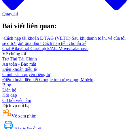
Quay lại
Bài viết liên quan:
-
Cách nạp tài khoản E-TAG (VETC)
-
Sau khi thanh toán, vé của tôi
sẽ được gửi qua đâu?
-
Cách nạp tiền cho tài xế
GrabBike/GrabCar/Gojek/AhaMove/Lalamove
Về chúng tôi
Trợ Thủ Tài Chính
An toàn - Bảo mật
Điều khoản điều lệ
Chính sách quyền riêng tư
Điều khoản liên kết Google trên ứng dụng MoMo
Blog
Liên hệ
Hỏi đáp
Cơ hội việc làm
Dịch vụ nổi bật
Vé xem phim