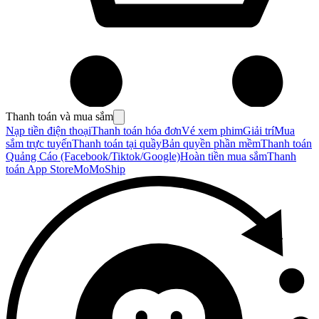
Thanh toán và mua sắm
Nạp tiền điện thoại
Thanh toán hóa đơn
Vé xem phim
Giải trí
Mua
sắm trực tuyến
Thanh toán tại quầy
Bản quyền phần mềm
Thanh toán
Quảng Cáo (Facebook/Tiktok/Google)
Hoàn tiền mua sắm
Thanh
toán App Store
MoMoShip