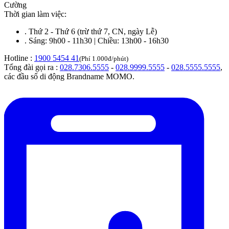
Cường
Thời gian làm việc:
.
Thứ 2 - Thứ 6 (trừ thứ 7, CN, ngày Lễ)
.
Sáng: 9h00 - 11h30 | Chiều: 13h00 - 16h30
Hotline :
1900 5454 41
(Phí 1.000đ/phút)
Tổng đài gọi ra :
028.7306.5555
-
028.9999.5555
-
028.5555.5555
,
các đầu số di động Brandname MOMO.