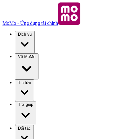
MoMo - Ứng dụng tài chính
Dịch vụ
Về MoMo
Tin tức
Trợ giúp
Đối tác