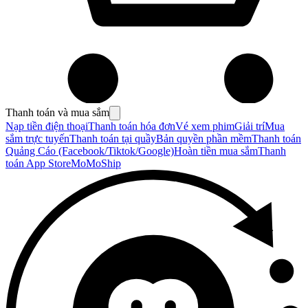
Thanh toán và mua sắm
Nạp tiền điện thoại
Thanh toán hóa đơn
Vé xem phim
Giải trí
Mua
sắm trực tuyến
Thanh toán tại quầy
Bản quyền phần mềm
Thanh toán
Quảng Cáo (Facebook/Tiktok/Google)
Hoàn tiền mua sắm
Thanh
toán App Store
MoMoShip