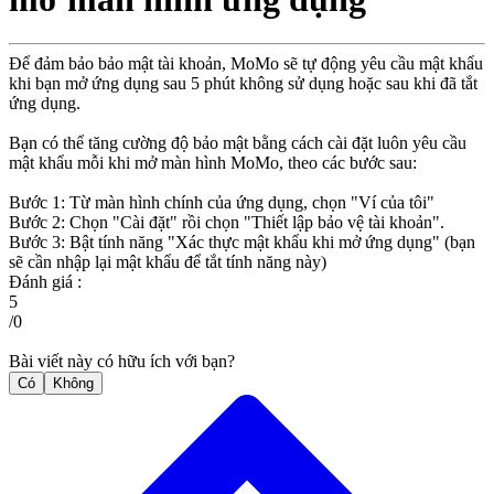
Để đảm bảo bảo mật tài khoản, MoMo sẽ tự động yêu cầu mật khẩu
khi bạn mở ứng dụng sau 5 phút không sử dụng hoặc sau khi đã tắt
ứng dụng.
Bạn có thể tăng cường độ bảo mật bằng cách cài đặt luôn yêu cầu
mật khẩu mỗi khi mở màn hình MoMo, theo các bước sau:
Bước 1: Từ màn hình chính của ứng dụng, chọn "Ví của tôi"
Bước 2: Chọn "Cài đặt" rồi chọn "Thiết lập bảo vệ tài khoản".
Bước 3: Bật tính năng "Xác thực mật khẩu khi mở ứng dụng" (bạn
sẽ cần nhập lại mật khẩu để tắt tính năng này)
Đánh giá :
5
/
0
Bài viết này có hữu ích với bạn?
Có
Không