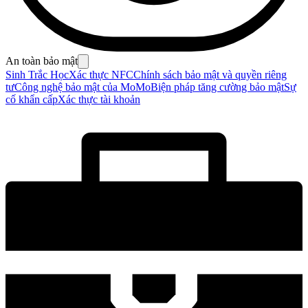
An toàn bảo mật
Sinh Trắc Học
Xác thực NFC
Chính sách bảo mật và quyền riêng
tư
Công nghệ bảo mật của MoMo
Biện pháp tăng cường bảo mật
Sự
cố khẩn cấp
Xác thực tài khoản