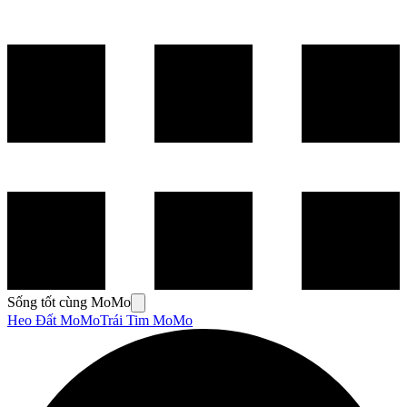
Sống tốt cùng MoMo
Heo Đất MoMo
Trái Tim MoMo