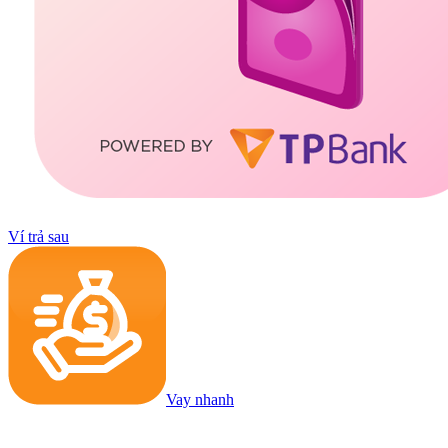
Ví trả sau
Vay nhanh