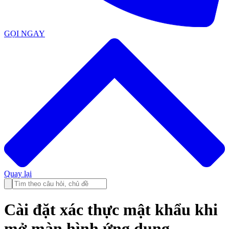
GỌI NGAY
Quay lại
Cài đặt xác thực mật khẩu khi
mở màn hình ứng dụng