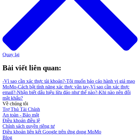
Quay lại
Bài viết liên quan:
-
Vì sao cần xác thực tài khoản?
-
Tôi muốn báo cáo hành vi giả mạo
MoMo
-
Cách bật tính năng xác thực vân tay
-
Vì sao cần xác thực
email?
-
Nhận biết dấu hiệu lừa đảo như thế nào?
-
Khi nào nên đổi
mật khẩu?
Về chúng tôi
Trợ Thủ Tài Chính
An toàn - Bảo mật
Điều khoản điều lệ
Chính sách quyền riêng tư
Điều khoản liên kết Google trên ứng dụng MoMo
Blog