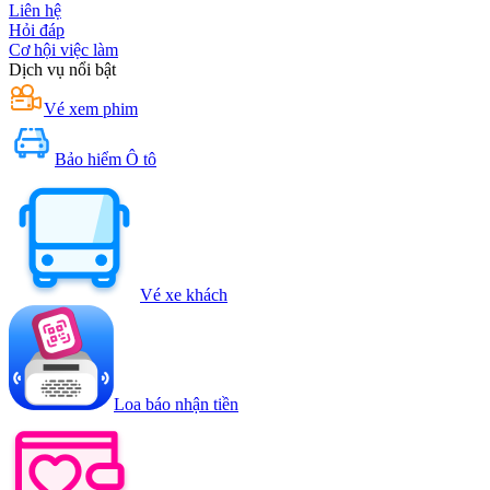
Liên hệ
Hỏi đáp
Cơ hội việc làm
Dịch vụ nổi bật
Vé xem phim
Bảo hiểm Ô tô
Vé xe khách
Loa báo nhận tiền