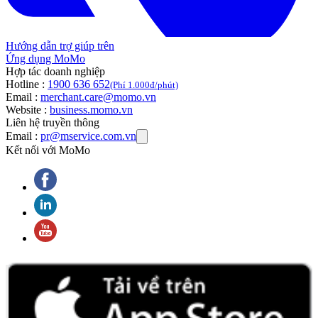
Hướng dẫn trợ giúp trên
Ứng dụng MoMo
Hợp tác doanh nghiệp
Hotline :
1900 636 652
(Phí 1.000đ/phút)
Email :
merchant.care@momo.vn
Website :
business.momo.vn
Liên hệ truyền thông
Email :
pr@mservice.com.vn
Kết nối với MoMo