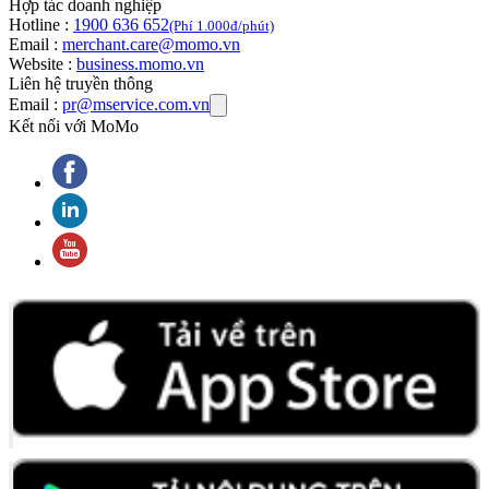
Hợp tác doanh nghiệp
Hotline :
1900 636 652
(Phí 1.000đ/phút)
Email :
merchant.care@momo.vn
Website :
business.momo.vn
Liên hệ truyền thông
Email :
pr@mservice.com.vn
Kết nối với MoMo