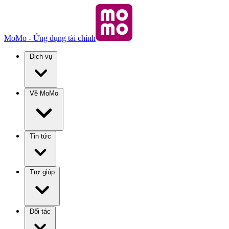
MoMo - Ứng dụng tài chính
Dịch vụ
Về MoMo
Tin tức
Trợ giúp
Đối tác