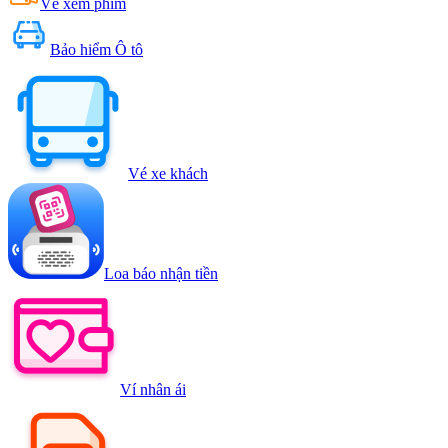
Vé xem phim
Bảo hiểm Ô tô
Vé xe khách
Loa báo nhận tiền
Ví nhân ái