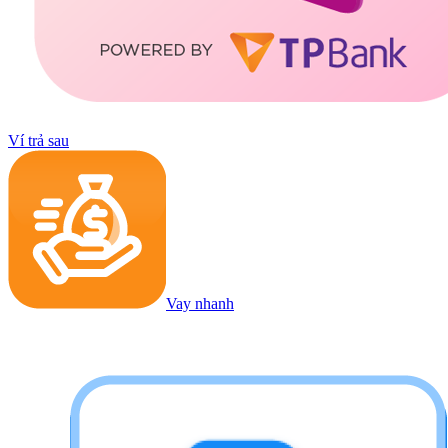
Ví trả sau
Vay nhanh