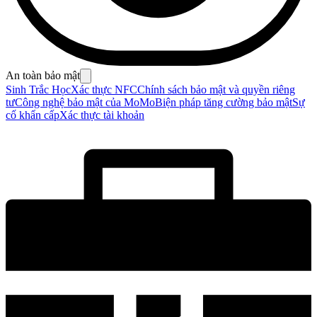
An toàn bảo mật
Sinh Trắc Học
Xác thực NFC
Chính sách bảo mật và quyền riêng
tư
Công nghệ bảo mật của MoMo
Biện pháp tăng cường bảo mật
Sự
cố khẩn cấp
Xác thực tài khoản