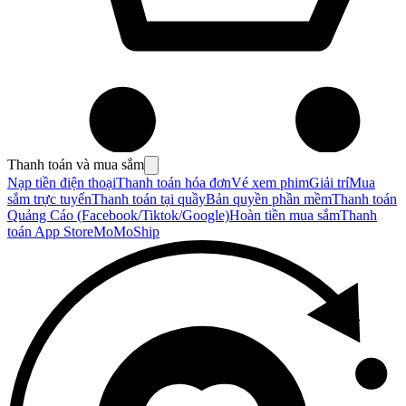
Thanh toán và mua sắm
Nạp tiền điện thoại
Thanh toán hóa đơn
Vé xem phim
Giải trí
Mua
sắm trực tuyến
Thanh toán tại quầy
Bản quyền phần mềm
Thanh toán
Quảng Cáo (Facebook/Tiktok/Google)
Hoàn tiền mua sắm
Thanh
toán App Store
MoMoShip