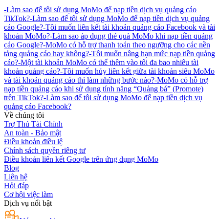
-
Làm sao để tôi sử dụng MoMo để nạp tiền dịch vụ quảng cáo
TikTok?
-
Làm sao để tôi sử dụng MoMo để nạp tiền dịch vụ quảng
cáo Google?
-
Tôi muốn liên kết tài khoản quảng cáo Facebook và tài
khoản MoMo?
-
Làm sao áp dụng thẻ quà MoMo khi nạp tiền quảng
cáo Google?
-
MoMo có hỗ trợ thanh toán theo ngưỡng cho các nền
tảng quảng cáo hay không?
-
Tôi muốn nâng hạn mức nạp tiền quảng
cáo?
-
Một tài khoản MoMo có thể thêm vào tối đa bao nhiêu tài
khoản quảng cáo?
-
Tôi muốn hủy liên kết giữa tài khoản siêu MoMo
và tài khoản quảng cáo thì làm những bước nào?
-
MoMo có hỗ trợ
nạp tiền quảng cáo khi sử dụng tính năng “Quảng bá” (Promote)
trên TikTok?
-
Làm sao để tôi sử dụng MoMo để nạp tiền dịch vụ
quảng cáo Facebook?
Về chúng tôi
Trợ Thủ Tài Chính
An toàn - Bảo mật
Điều khoản điều lệ
Chính sách quyền riêng tư
Điều khoản liên kết Google trên ứng dụng MoMo
Blog
Liên hệ
Hỏi đáp
Cơ hội việc làm
Dịch vụ nổi bật