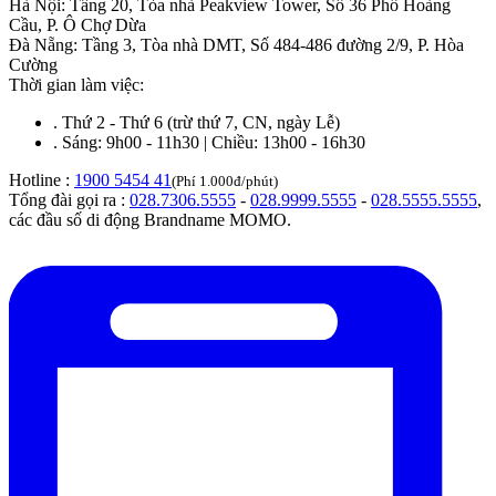
Hà Nội
:
Tầng 20, Tòa nhà Peakview Tower, Số 36 Phố Hoàng
Cầu, P. Ô Chợ Dừa
Đà Nẵng
:
Tầng 3, Tòa nhà DMT, Số 484-486 đường 2/9, P. Hòa
Cường
Thời gian làm việc:
.
Thứ 2 - Thứ 6 (trừ thứ 7, CN, ngày Lễ)
.
Sáng: 9h00 - 11h30 | Chiều: 13h00 - 16h30
Hotline :
1900 5454 41
(Phí 1.000đ/phút)
Tổng đài gọi ra :
028.7306.5555
-
028.9999.5555
-
028.5555.5555
,
các đầu số di động Brandname MOMO.