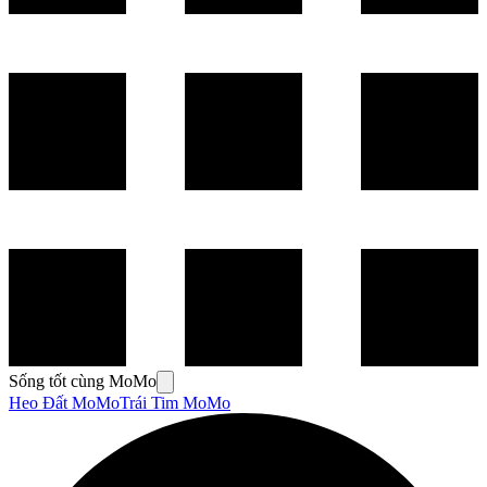
Sống tốt cùng MoMo
Heo Đất MoMo
Trái Tim MoMo