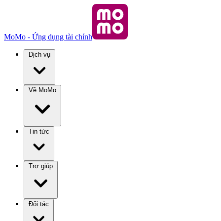
MoMo - Ứng dụng tài chính
Dịch vụ
Về MoMo
Tin tức
Trợ giúp
Đối tác