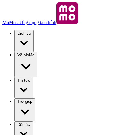
MoMo - Ứng dụng tài chính
Dịch vụ
Về MoMo
Tin tức
Trợ giúp
Đối tác