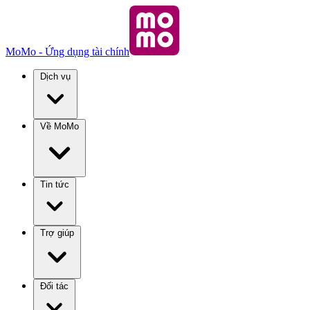
MoMo - Ứng dụng tài chính
Dịch vụ
Về MoMo
Tin tức
Trợ giúp
Đối tác