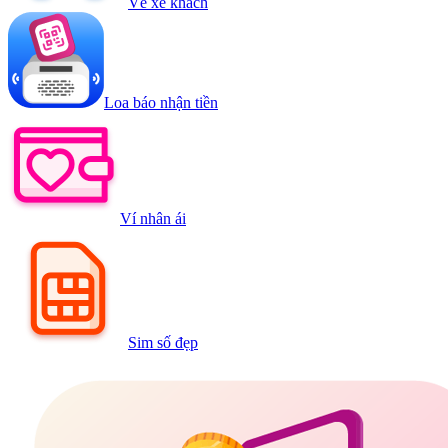
Vé xe khách
Loa báo nhận tiền
Ví nhân ái
Sim số đẹp