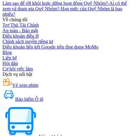
Làm sao để rời khỏi hoặc dừng hoạt động Quỹ Nhóm?
-
Ai có thể
xem và tham gia Quỹ Nhóm?
-
Hạn mức của Quỹ Nhóm là bao
nhiêu?
Về chúng tôi
Trợ Thủ Tài Chính
An toàn - Bảo mật
Điều khoản điều lệ
Chính sách quyền riêng tư
Điều khoản liên kết Google trên ứng dụng MoMo
Blog
Liên hệ
Hỏi đáp
Cơ hội việc làm
Dịch vụ nổi bật
Vé xem phim
Bảo hiểm Ô tô