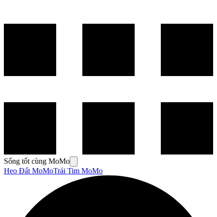
Sống tốt cùng MoMo
Heo Đất MoMo
Trái Tim MoMo