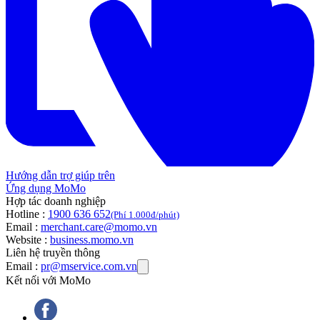
Hướng dẫn trợ giúp trên
Ứng dụng MoMo
Hợp tác doanh nghiệp
Hotline :
1900 636 652
(Phí 1.000đ/phút)
Email :
merchant.care@momo.vn
Website :
business.momo.vn
Liên hệ truyền thông
Email :
pr@mservice.com.vn
Kết nối với MoMo