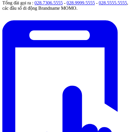
Tổng đài gọi ra :
028.7306.5555
-
028.9999.5555
-
028.5555.5555
,
các đầu số di động Brandname MOMO.