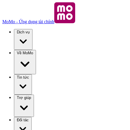
MoMo - Ứng dụng tài chính
Dịch vụ
Về MoMo
Tin tức
Trợ giúp
Đối tác