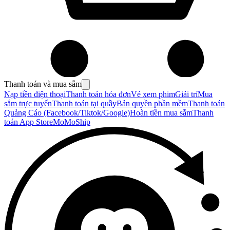
Thanh toán và mua sắm
Nạp tiền điện thoại
Thanh toán hóa đơn
Vé xem phim
Giải trí
Mua
sắm trực tuyến
Thanh toán tại quầy
Bản quyền phần mềm
Thanh toán
Quảng Cáo (Facebook/Tiktok/Google)
Hoàn tiền mua sắm
Thanh
toán App Store
MoMoShip