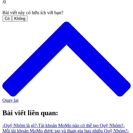
/
0
Bài viết này có hữu ích với bạn?
Có
Không
Quay lại
Bài viết liên quan:
-
Quỹ Nhóm là gì?
-
Tài khoản MoMo nào có thể tạo Quỹ Nhóm?
-
Mỗi tài khoản MoMo được tạo và tham gia bao nhiêu Quỹ Nhóm?
-