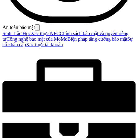
An toàn bảo mật
Sinh Trắc Học
Xác thực NFC
Chính sách bảo mật và quyền riêng
tư
Công nghệ bảo mật của MoMo
Biện pháp tăng cường bảo mật
Sự
cố khẩn cấp
Xác thực tài khoản