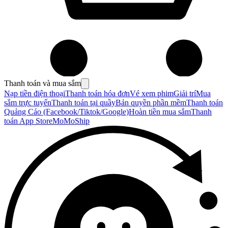
Thanh toán và mua sắm
Nạp tiền điện thoại
Thanh toán hóa đơn
Vé xem phim
Giải trí
Mua
sắm trực tuyến
Thanh toán tại quầy
Bản quyền phần mềm
Thanh toán
Quảng Cáo (Facebook/Tiktok/Google)
Hoàn tiền mua sắm
Thanh
toán App Store
MoMoShip