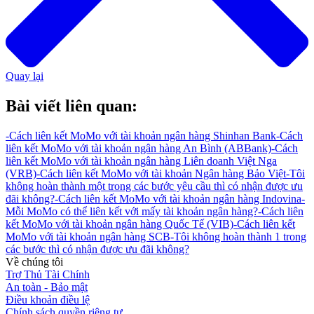
Quay lại
Bài viết liên quan:
-
Cách liên kết MoMo với tài khoản ngân hàng Shinhan Bank
-
Cách
liên kết MoMo với tài khoản ngân hàng An Bình (ABBank)
-
Cách
liên kết MoMo với tài khoản ngân hàng Liên doanh Việt Nga
(VRB)
-
Cách liên kết MoMo với tài khoản Ngân hàng Bảo Việt
-
Tôi
không hoàn thành một trong các bước yêu cầu thì có nhận được ưu
đãi không?
-
Cách liên kết MoMo với tài khoản ngân hàng Indovina
-
Mỗi MoMo có thể liên kết với mấy tài khoản ngân hàng?
-
Cách liên
kết MoMo với tài khoản ngân hàng Quốc Tế (VIB)
-
Cách liên kết
MoMo với tài khoản ngân hàng SCB
-
Tôi không hoàn thành 1 trong
các bước thì có nhận được ưu đãi không?
Về chúng tôi
Trợ Thủ Tài Chính
An toàn - Bảo mật
Điều khoản điều lệ
Chính sách quyền riêng tư