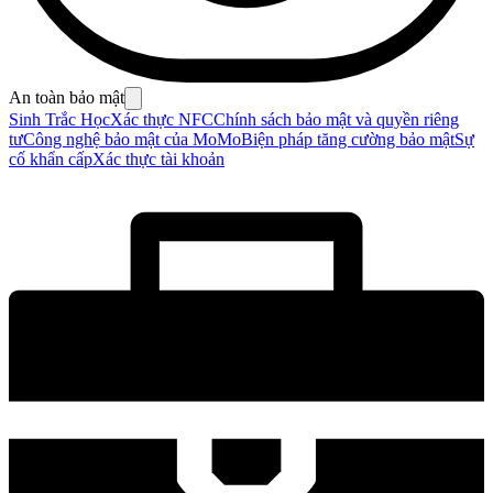
An toàn bảo mật
Sinh Trắc Học
Xác thực NFC
Chính sách bảo mật và quyền riêng
tư
Công nghệ bảo mật của MoMo
Biện pháp tăng cường bảo mật
Sự
cố khẩn cấp
Xác thực tài khoản