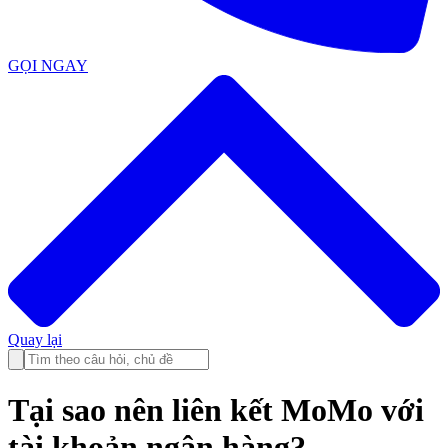
GỌI NGAY
Quay lại
Tại sao nên liên kết MoMo với
tài khoản ngân hàng?