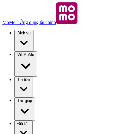
MoMo - Ứng dụng tài chính
Dịch vụ
Về MoMo
Tin tức
Trợ giúp
Đối tác