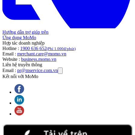
Hướng dẫn trợ giúp trên
Ứng dụng MoMo
Hợp tác doanh nghiệp
Hotline :
1900 636 652
(Phí 1.000đ/phút)
Email :
merchant.care@momo.vn
Website :
business.momo.vn
Liên hệ truyền thông
Email :
pr@mservice.com.vn
Kết nối với MoMo