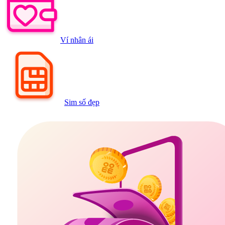
Ví nhân ái
Sim số đẹp