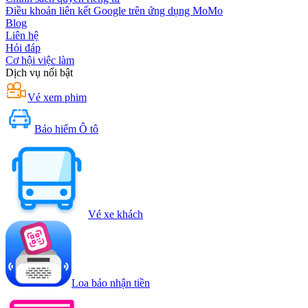
Điều khoản liên kết Google trên ứng dụng MoMo
Blog
Liên hệ
Hỏi đáp
Cơ hội việc làm
Dịch vụ nổi bật
Vé xem phim
Bảo hiểm Ô tô
Vé xe khách
Loa báo nhận tiền