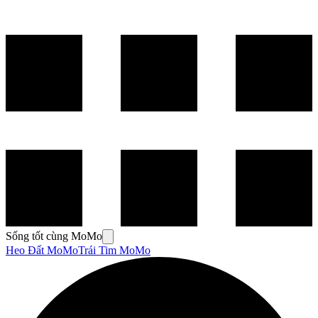
Sống tốt cùng MoMo
Heo Đất MoMo
Trái Tim MoMo