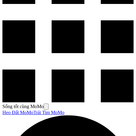
Sống tốt cùng MoMo
Heo Đất MoMo
Trái Tim MoMo