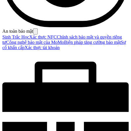
An toàn bảo mật
Sinh Trắc Học
Xác thực NFC
Chính sách bảo mật và quyền riêng
tư
Công nghệ bảo mật của MoMo
Biện pháp tăng cường bảo mật
Sự
cố khẩn cấp
Xác thực tài khoản