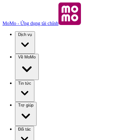
MoMo - Ứng dụng tài chính
Dịch vụ
Về MoMo
Tin tức
Trợ giúp
Đối tác