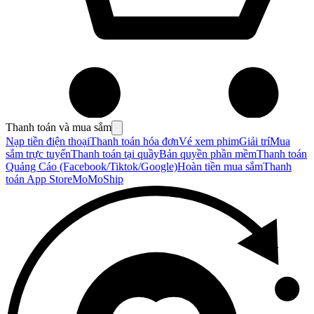
Thanh toán và mua sắm
Nạp tiền điện thoại
Thanh toán hóa đơn
Vé xem phim
Giải trí
Mua
sắm trực tuyến
Thanh toán tại quầy
Bản quyền phần mềm
Thanh toán
Quảng Cáo (Facebook/Tiktok/Google)
Hoàn tiền mua sắm
Thanh
toán App Store
MoMoShip