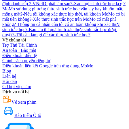
định danh cấp 2 VNeID phải làm sao?
-
Xác thực sinh trắc học là gì?
MoMo sử dụng phương thức sinh trắc học vân tay hay khuôn mặt,
mống mắt?
-
Nếu tôi không xác thực kịp thời, tài khoản MoMo có bị
mất tiền không?
-
Xác thực sinh trắc học trên MoMo có mất phí
không?
-
Thông tin cá nhân của tôi có an toàn không khi xác thực
sinh trắc học?
-
Bao lâu thì quá trình xác thực sinh trắc học được
duyệt?
-
Tôi cần làm gì để xác thực sinh trắc học?
Về chúng tôi
Trợ Thủ Tài Chính
An toàn - Bảo mật
Điều khoản điều lệ
Chính sách quyền riêng tư
Điều khoản liên kết Google trên ứng dụng MoMo
Blog
Liên hệ
Hỏi đáp
Cơ hội việc làm
Dịch vụ nổi bật
Vé xem phim
Bảo hiểm Ô tô