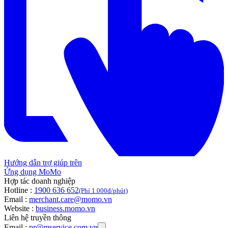
Hướng dẫn trợ giúp trên
Ứng dụng MoMo
Hợp tác doanh nghiệp
Hotline :
1900 636 652
(Phí 1.000đ/phút)
Email :
merchant.care@momo.vn
Website :
business.momo.vn
Liên hệ truyền thông
Email :
pr@mservice.com.vn