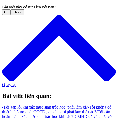
Bài viết này có hữu ích với bạn?
Có
Không
Quay lại
Bài viết liên quan:
-
Tôi gặp lỗi khi xác thực sinh trắc học, phải làm gì?
-
Tôi không có
thiết bị hỗ trợ quét CCCD gắn chip thì phải làm thế nào?
-
Tôi cần
hoàn thành xác thực sinh trắc học khi nào?
-
CMND cũ và chưa có