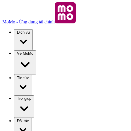
MoMo - Ứng dụng tài chính
Dịch vụ
Về MoMo
Tin tức
Trợ giúp
Đối tác