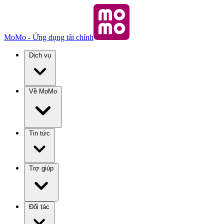
MoMo - Ứng dụng tài chính
Dịch vụ
Về MoMo
Tin tức
Trợ giúp
Đối tác