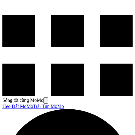
Sống tốt cùng MoMo
Heo Đất MoMo
Trái Tim MoMo