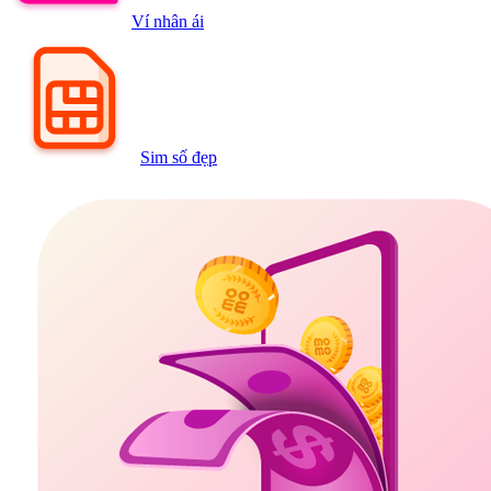
Ví nhân ái
Sim số đẹp