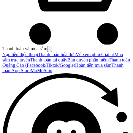
Thanh toán và mua sắm
Nạp tiền điện thoại
Thanh toán hóa đơn
Vé xem phim
Giải trí
Mua
sắm trực tuyến
Thanh toán tại quầy
Bản quyền phần mềm
Thanh toán
Quảng Cáo (Facebook/Tiktok/Google)
Hoàn tiền mua sắm
Thanh
toán App Store
MoMoShip