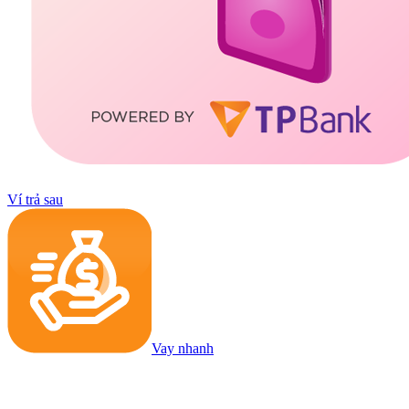
Ví trả sau
Vay nhanh