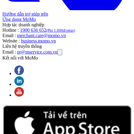
Hướng dẫn trợ giúp trên
Ứng dụng MoMo
Hợp tác doanh nghiệp
Hotline :
1900 636 652
(Phí 1.000đ/phút)
Email :
merchant.care@momo.vn
Website :
business.momo.vn
Liên hệ truyền thông
Email :
pr@mservice.com.vn
Kết nối với MoMo