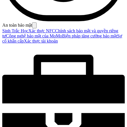
An toàn bảo mật
Sinh Trắc Học
Xác thực NFC
Chính sách bảo mật và quyền riêng
tư
Công nghệ bảo mật của MoMo
Biện pháp tăng cường bảo mật
Sự
cố khẩn cấp
Xác thực tài khoản