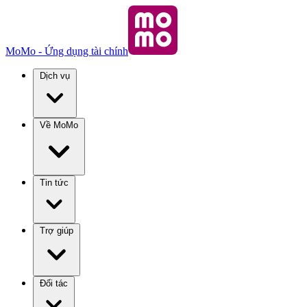
MoMo - Ứng dụng tài chính
Dịch vụ
Về MoMo
Tin tức
Trợ giúp
Đối tác