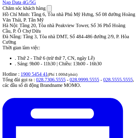
Nạp Data 4G/5G
Chăm sóc khách hàng
Hồ Chí Minh
:
Tầng 6, Tòa nhà Phú Mỹ Hưng, Số 08 đường Hoàng
Văn Thái, P. Tân Mỹ
Hà Nội
:
Tầng 20, Tòa nhà Peakview Tower, Số 36 Phố Hoàng
Cầu, P. Ô Chợ Dừa
Đà Nẵng
:
Tầng 3, Tòa nhà DMT, Số 484-486 đường 2/9, P. Hòa
Cường
Thời gian làm việc:
.
Thứ 2 - Thứ 6 (trừ thứ 7, CN, ngày Lễ)
.
Sáng: 9h00 - 11h30 | Chiều: 13h00 - 16h30
Hotline :
1900 5454 41
(Phí 1.000đ/phút)
Tổng đài gọi ra :
028.7306.5555
-
028.9999.5555
-
028.5555.5555
,
các đầu số di động Brandname MOMO.