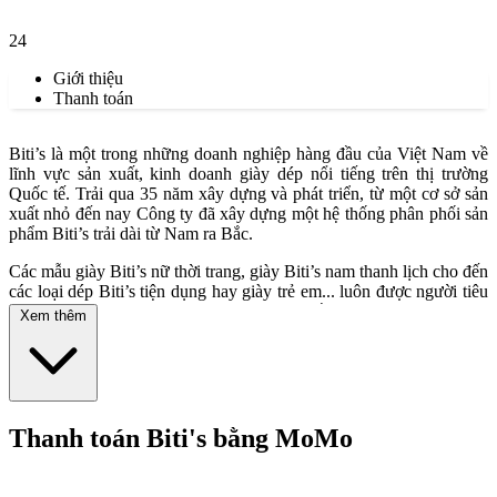
24
Giới thiệu
Thanh toán
Biti’s là một trong những doanh nghiệp hàng đầu của Việt Nam về
lĩnh vực sản xuất, kinh doanh giày dép nổi tiếng trên thị trường
Quốc tế. Trải qua 35 năm xây dựng và phát triển, từ một cơ sở sản
xuất nhỏ đến nay Công ty đã xây dựng một hệ thống phân phối sản
phẩm Biti’s trải dài từ Nam ra Bắc.
Các mẫu giày Biti’s nữ thời trang, giày Biti’s nam thanh lịch cho đến
các loại dép Biti’s tiện dụng hay giày trẻ em... luôn được người tiêu
dùng Việt lựa chọn, vì sự tiện dụng và độ bền cao. Dù là đi học, đi
Xem thêm
làm thường ngày hay đi dã ngoại đều có sản phẩm phù hợp để lựa
chọn.
Chưa kể, dòng sneakers Biti’s Hunter ra đời vào nửa cuối 2016 đã
tạo nên cơn sốt lớn trong cộng đồng giới trẻ và liên tục “cháy hàng”
ngay khi có mặt trên thị trường, nhờ chiến dịch quảng bá sáng tạo
Thanh toán Biti's bằng MoMo
với những ca sĩ nổi tiếng có tầm ảnh hưởng lớn tại Việt Nam.