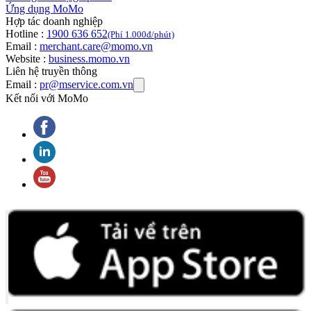
Ứng dụng MoMo
Hợp tác doanh nghiệp
Hotline :
1900 636 652
(Phí 1.000đ/phút)
Email :
merchant.care@momo.vn
Website :
business.momo.vn
Liên hệ truyền thông
Email :
pr@mservice.com.vn
Kết nối với MoMo