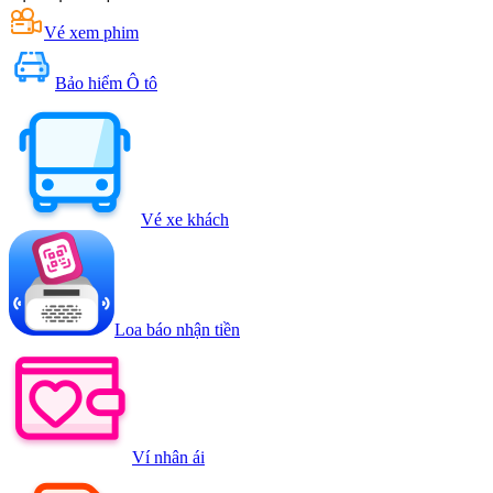
Vé xem phim
Bảo hiểm Ô tô
Vé xe khách
Loa báo nhận tiền
Ví nhân ái