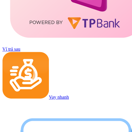
Ví trả sau
Vay nhanh