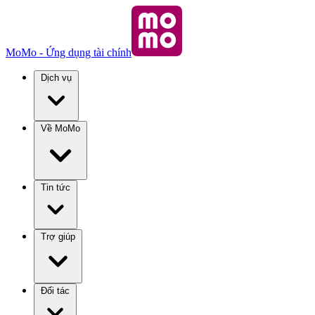
MoMo - Ứng dụng tài chính
Dịch vụ
Về MoMo
Tin tức
Trợ giúp
Đối tác