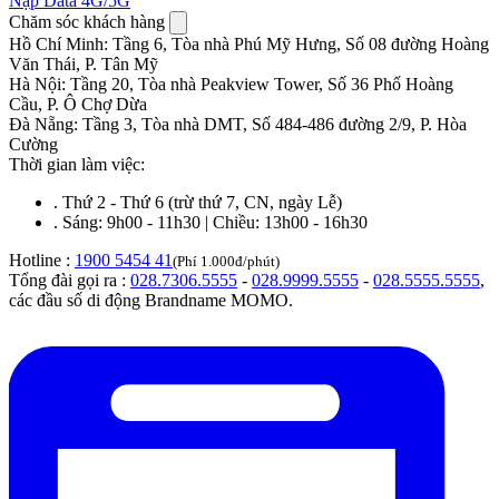
Nạp Data 4G/5G
Chăm sóc khách hàng
Hồ Chí Minh
:
Tầng 6, Tòa nhà Phú Mỹ Hưng, Số 08 đường Hoàng
Văn Thái, P. Tân Mỹ
Hà Nội
:
Tầng 20, Tòa nhà Peakview Tower, Số 36 Phố Hoàng
Cầu, P. Ô Chợ Dừa
Đà Nẵng
:
Tầng 3, Tòa nhà DMT, Số 484-486 đường 2/9, P. Hòa
Cường
Thời gian làm việc:
.
Thứ 2 - Thứ 6 (trừ thứ 7, CN, ngày Lễ)
.
Sáng: 9h00 - 11h30 | Chiều: 13h00 - 16h30
Hotline :
1900 5454 41
(Phí 1.000đ/phút)
Tổng đài gọi ra :
028.7306.5555
-
028.9999.5555
-
028.5555.5555
,
các đầu số di động Brandname MOMO.