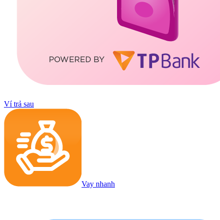
Ví trả sau
Vay nhanh