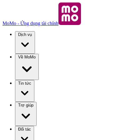
MoMo - Ứng dụng tài chính
Dịch vụ
Về MoMo
Tin tức
Trợ giúp
Đối tác