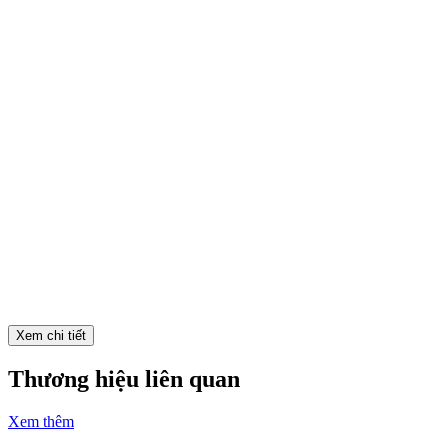
Đối với những tín đồ phim Hàn Quốc chắc chắn không còn xa lạ
với hình ảnh những nhóm bạn, người thân tụ tập bên bàn nướng đá.
Giờ đây các bạn có thể trực tiếp trải nghiệm thú vui ẩm thực này
ngay tại hệ thống Dolpan Sam và thưởng thức màn múa lửa có một
không hai đầy thú vị được trình diễn bởi nhân viên nhà hàng.
Xem chi tiết
Hãy để Ví MoMo đồng hành cùng bạn khi thanh toán đơn giản tại
nhà hàng Dolpan Sam nhé!
Thương hiệu liên quan
Xem thêm