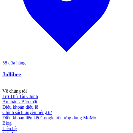
58
cửa hàng
Jollibee
Về chúng tôi
Trợ Thủ Tài Chính
An toàn - Bảo mật
Điều khoản điều lệ
Chính sách quyền riêng tư
Điều khoản liên kết Google trên ứng dụng MoMo
Blog
Liên hệ