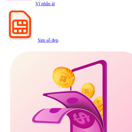
Ví nhân ái
Sim số đẹp