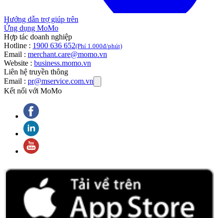
Hướng dẫn trợ giúp trên
Ứng dụng MoMo
Hợp tác doanh nghiệp
Hotline :
1900 636 652
(Phí 1.000đ/phút)
Email :
merchant.care@momo.vn
Website :
business.momo.vn
Liên hệ truyền thông
Email :
pr@mservice.com.vn
Kết nối với MoMo