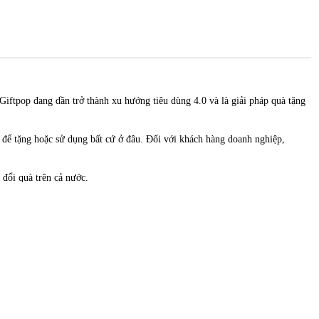
iftpop đang dần trở thành xu hướng tiêu dùng 4.0 và là giải pháp quà tặng
 để tặng hoặc sử dụng bất cứ ở đâu. Đối với khách hàng doanh nghiệp,
 đổi quà trên cả nước.
thanh toán bằng Ví MoMo rất tiện lợi và nhanh chóng với nhiều ưu đãi đặc
ởng cho nhân viên tinh tế lại tiết kiệm!!!