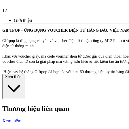
12
Giới thiệu
GIFTPOP - ỨNG DỤNG VOUCHER ĐIỆN TỬ HÀNG ĐẦU VIỆT NA
Giftpop là ứng dụng chuyên về voucher điện tử thuộc công ty M12 Plus có vố
điện tử thông minh.
Khác với voucher giấy, mã code voucher điện tử được gửi qua điện thoại ho
voucher điện tử còn là giải pháp marketing hữu hiệu & tiết kiệm tạo ấn tượng
Hiện nay hệ thống Giftpop đã hợp tác với hơn 60 thương hiệu uy tín hàng đ
Xem thêm
Nhằm gia tăng tiện ích cho người dùng, Giftpop đã trở thành một trong nhữn
biệt!
Voucher điện tử
với ưu điểm thanh toán & lưu trữ tiện lợi, dễ dàng tặng ho
Thương hiệu liên quan
Xem thêm