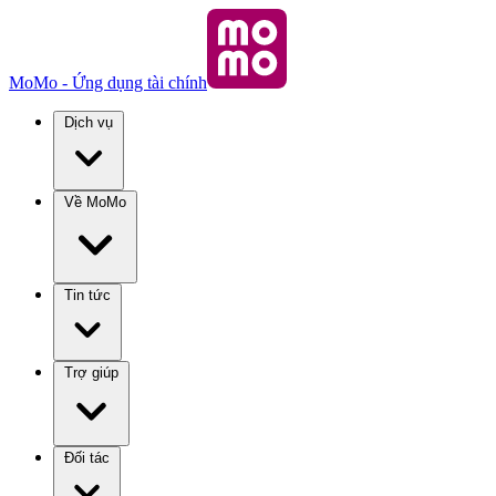
MoMo - Ứng dụng tài chính
Dịch vụ
Về MoMo
Tin tức
Trợ giúp
Đối tác