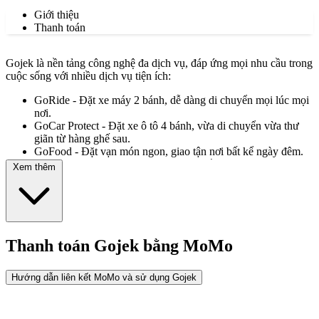
Giới thiệu
Thanh toán
Gojek là nền tảng công nghệ đa dịch vụ, đáp ứng mọi nhu cầu trong
cuộc sống với nhiều dịch vụ tiện ích:
GoRide - Đặt xe máy 2 bánh, dễ dàng di chuyển mọi lúc mọi
nơi.
GoCar Protect - Đặt xe ô tô 4 bánh, vừa di chuyển vừa thư
giãn từ hàng ghế sau.
GoFood - Đặt vạn món ngon, giao tận nơi bất kể ngày đêm.
GoSend - Đặt dịch vụ giao hàng siêu tốc.
Xem thêm
Gojek là công ty công nghệ được thành lập tại Indonesia và là công
ty tiên phong về việc cung cấp mô hình hệ sinh thái siêu ứng dụng
tại Đông Nam Á. Tại Việt Nam, Gojek mang theo sứ mệnh áp dụng
công nghệ vào nhu cầu của người dùng, giúp cho cuộc sống và nhu
cầu đi lại của mọi người thêm tiện lợi, dễ dàng, nhanh chóng.
Thanh toán Gojek bằng MoMo
Hướng dẫn liên kết MoMo và sử dụng Gojek