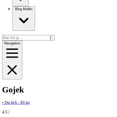
Blog MoMo
Navigation
Gojek
•
Du lịch - Đi lại
4.5
/