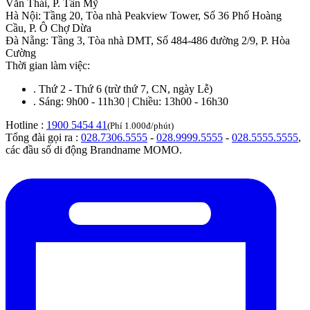
Văn Thái, P. Tân Mỹ
Hà Nội
:
Tầng 20, Tòa nhà Peakview Tower, Số 36 Phố Hoàng
Cầu, P. Ô Chợ Dừa
Đà Nẵng
:
Tầng 3, Tòa nhà DMT, Số 484-486 đường 2/9, P. Hòa
Cường
Thời gian làm việc:
.
Thứ 2 - Thứ 6 (trừ thứ 7, CN, ngày Lễ)
.
Sáng: 9h00 - 11h30 | Chiều: 13h00 - 16h30
Hotline :
1900 5454 41
(Phí 1.000đ/phút)
Tổng đài gọi ra :
028.7306.5555
-
028.9999.5555
-
028.5555.5555
,
các đầu số di động Brandname MOMO.