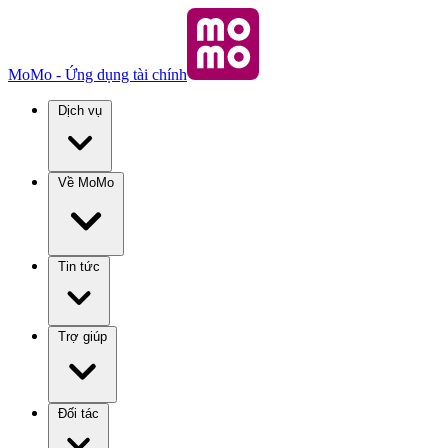
MoMo - Ứng dụng tài chính
Dịch vụ
Về MoMo
Tin tức
Trợ giúp
Đối tác