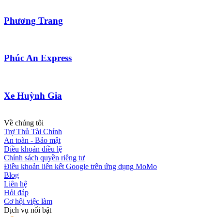
Phương Trang
Phúc An Express
Xe Huỳnh Gia
Về chúng tôi
Trợ Thủ Tài Chính
An toàn - Bảo mật
Điều khoản điều lệ
Chính sách quyền riêng tư
Điều khoản liên kết Google trên ứng dụng MoMo
Blog
Liên hệ
Hỏi đáp
Cơ hội việc làm
Dịch vụ nổi bật