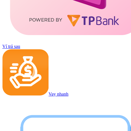
Ví trả sau
Vay nhanh