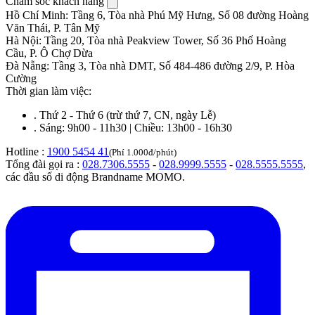
Chăm sóc khách hàng
Hồ Chí Minh
:
Tầng 6, Tòa nhà Phú Mỹ Hưng, Số 08 đường Hoàng
Văn Thái, P. Tân Mỹ
Hà Nội
:
Tầng 20, Tòa nhà Peakview Tower, Số 36 Phố Hoàng
Cầu, P. Ô Chợ Dừa
Đà Nẵng
:
Tầng 3, Tòa nhà DMT, Số 484-486 đường 2/9, P. Hòa
Cường
Thời gian làm việc:
.
Thứ 2 - Thứ 6 (trừ thứ 7, CN, ngày Lễ)
.
Sáng: 9h00 - 11h30 | Chiều: 13h00 - 16h30
Hotline :
1900 5454 41
(Phí 1.000đ/phút)
Tổng đài gọi ra :
028.7306.5555
-
028.9999.5555
-
028.5555.5555
,
các đầu số di động Brandname MOMO.