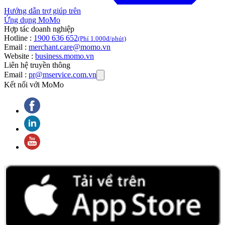
Hướng dẫn trợ giúp trên
Ứng dụng MoMo
Hợp tác doanh nghiệp
Hotline :
1900 636 652
(Phí 1.000đ/phút)
Email :
merchant.care@momo.vn
Website :
business.momo.vn
Liên hệ truyền thông
Email :
pr@mservice.com.vn
Kết nối với MoMo