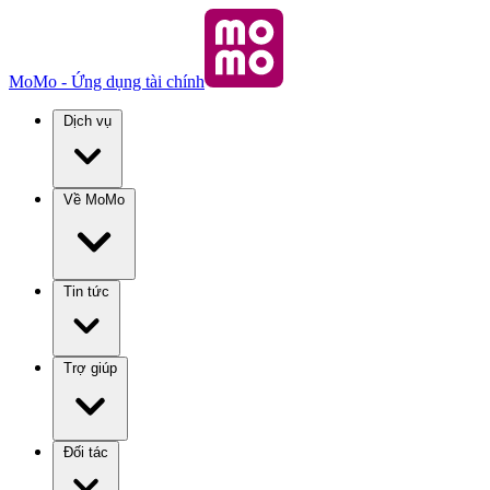
MoMo - Ứng dụng tài chính
Dịch vụ
Về MoMo
Tin tức
Trợ giúp
Đối tác