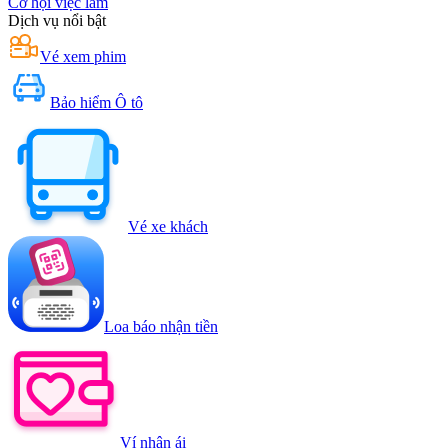
Cơ hội việc làm
Dịch vụ nổi bật
Vé xem phim
Bảo hiểm Ô tô
Vé xe khách
Loa báo nhận tiền
Ví nhân ái