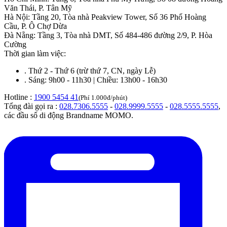
Văn Thái, P. Tân Mỹ
Hà Nội
:
Tầng 20, Tòa nhà Peakview Tower, Số 36 Phố Hoàng
Cầu, P. Ô Chợ Dừa
Đà Nẵng
:
Tầng 3, Tòa nhà DMT, Số 484-486 đường 2/9, P. Hòa
Cường
Thời gian làm việc:
.
Thứ 2 - Thứ 6 (trừ thứ 7, CN, ngày Lễ)
.
Sáng: 9h00 - 11h30 | Chiều: 13h00 - 16h30
Hotline :
1900 5454 41
(Phí 1.000đ/phút)
Tổng đài gọi ra :
028.7306.5555
-
028.9999.5555
-
028.5555.5555
,
các đầu số di động Brandname MOMO.