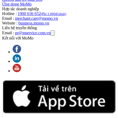
Ứng dụng MoMo
Hợp tác doanh nghiệp
Hotline :
1900 636 652
(Phí 1.000đ/phút)
Email :
merchant.care@momo.vn
Website :
business.momo.vn
Liên hệ truyền thông
Email :
pr@mservice.com.vn
Kết nối với MoMo