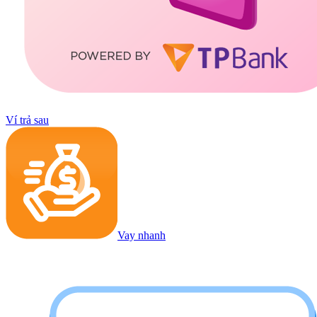
Ví trả sau
Vay nhanh