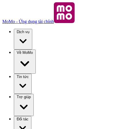
MoMo - Ứng dụng tài chính
Dịch vụ
Về MoMo
Tin tức
Trợ giúp
Đối tác