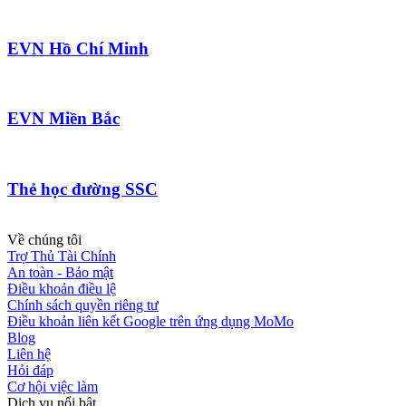
EVN Hồ Chí Minh
EVN Miền Bắc
Thẻ học đường SSC
Về chúng tôi
Trợ Thủ Tài Chính
An toàn - Bảo mật
Điều khoản điều lệ
Chính sách quyền riêng tư
Điều khoản liên kết Google trên ứng dụng MoMo
Blog
Liên hệ
Hỏi đáp
Cơ hội việc làm
Dịch vụ nổi bật