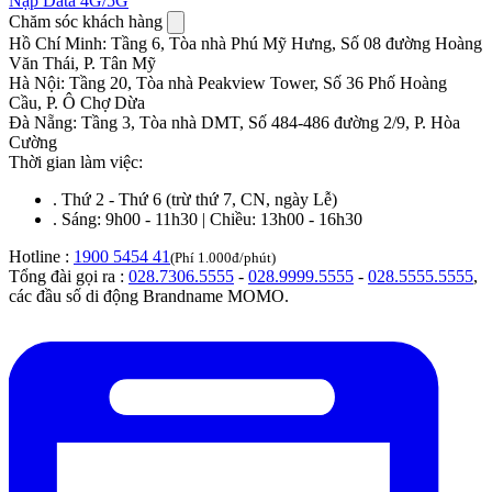
Nạp Data 4G/5G
Chăm sóc khách hàng
Hồ Chí Minh
:
Tầng 6, Tòa nhà Phú Mỹ Hưng, Số 08 đường Hoàng
Văn Thái, P. Tân Mỹ
Hà Nội
:
Tầng 20, Tòa nhà Peakview Tower, Số 36 Phố Hoàng
Cầu, P. Ô Chợ Dừa
Đà Nẵng
:
Tầng 3, Tòa nhà DMT, Số 484-486 đường 2/9, P. Hòa
Cường
Thời gian làm việc:
.
Thứ 2 - Thứ 6 (trừ thứ 7, CN, ngày Lễ)
.
Sáng: 9h00 - 11h30 | Chiều: 13h00 - 16h30
Hotline :
1900 5454 41
(Phí 1.000đ/phút)
Tổng đài gọi ra :
028.7306.5555
-
028.9999.5555
-
028.5555.5555
,
các đầu số di động Brandname MOMO.