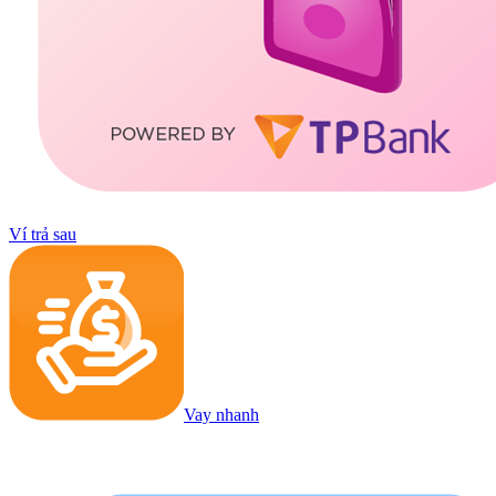
Ví trả sau
Vay nhanh