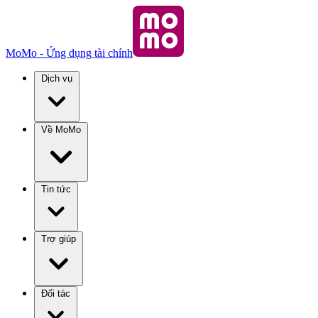
MoMo - Ứng dụng tài chính
Dịch vụ
Về MoMo
Tin tức
Trợ giúp
Đối tác