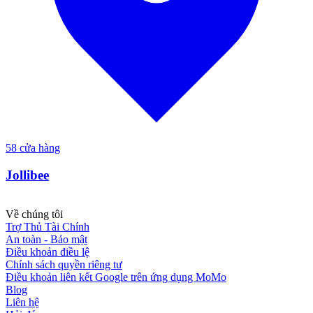
58
cửa hàng
Jollibee
Về chúng tôi
Trợ Thủ Tài Chính
An toàn - Bảo mật
Điều khoản điều lệ
Chính sách quyền riêng tư
Điều khoản liên kết Google trên ứng dụng MoMo
Blog
Liên hệ