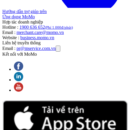
Hướng dẫn trợ giúp trên
Ứng dụng MoMo
Hợp tác doanh nghiệp
Hotline :
1900 636 652
(Phí 1.000đ/phút)
Email :
merchant.care@momo.vn
Website :
business.momo.vn
Liên hệ truyền thông
Email :
pr@mservice.com.vn
Kết nối với MoMo