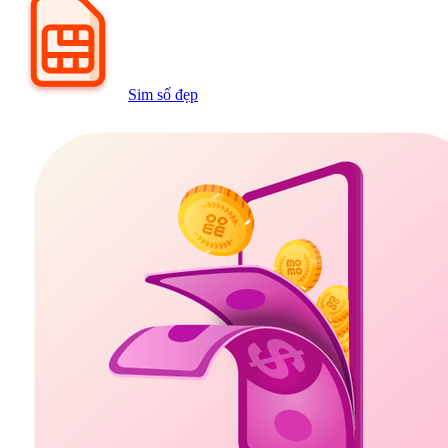
Sim số đẹp