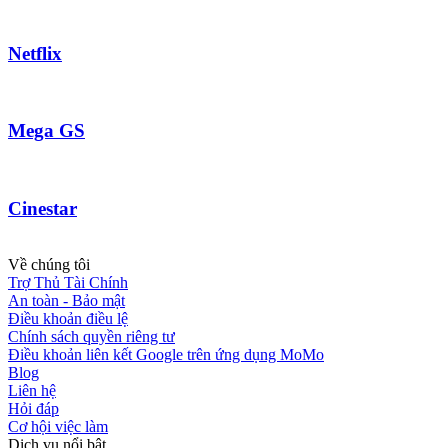
Netflix
Mega GS
Cinestar
Về chúng tôi
Trợ Thủ Tài Chính
An toàn - Bảo mật
Điều khoản điều lệ
Chính sách quyền riêng tư
Điều khoản liên kết Google trên ứng dụng MoMo
Blog
Liên hệ
Hỏi đáp
Cơ hội việc làm
Dịch vụ nổi bật