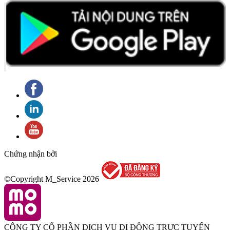
Chứng nhận bởi
©Copyright M_Service
2026
CÔNG TY CỔ PHẦN DỊCH VỤ DI ĐỘNG TRỰC TUYẾN