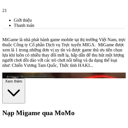
21
Giới thiệu
Thanh toán
MiGame là nhà phát hành game mobile tại thị trường Việt Nam, trực
thuộc Công ty Cổ phần Dịch vụ Trực tuyến MIGA. MiGame được
xem là 1 trong những đơn vị uy tín và được game thủ ưu tiên chọn
lựa khi luôn có nhiều thay đổi mới lạ, hấp dẫn để thu hút một lượng
người chơi dồi dào với các trò chơi nổi tiếng và đa dạng thể loại
như: Chiến Vương Tam Quốc, Thức tỉnh HAKI...
Xem thêm
Nạp Migame qua MoMo