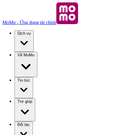
MoMo - Ứng dụng tài chính
Dịch vụ
Về MoMo
Tin tức
Trợ giúp
Đối tác