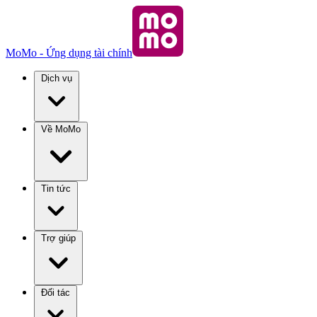
MoMo - Ứng dụng tài chính
Dịch vụ
Về MoMo
Tin tức
Trợ giúp
Đối tác