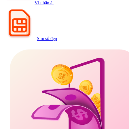
Ví nhân ái
Sim số đẹp