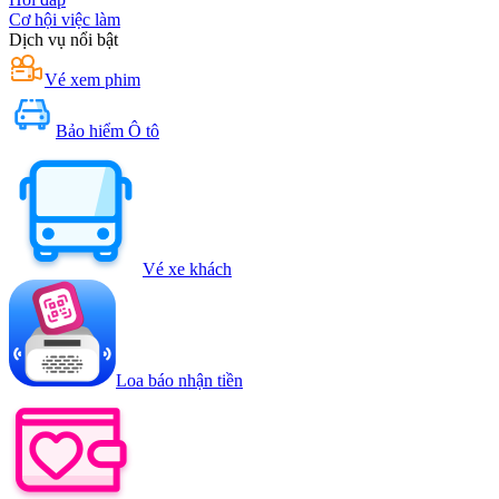
Cơ hội việc làm
Dịch vụ nổi bật
Vé xem phim
Bảo hiểm Ô tô
Vé xe khách
Loa báo nhận tiền