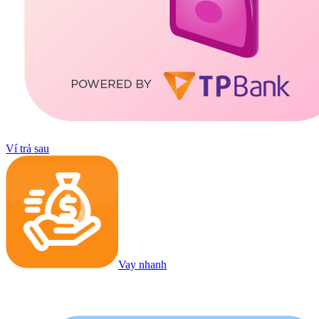
Ví trả sau
Vay nhanh