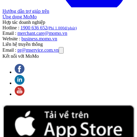
Hướng dẫn trợ giúp trên
Ứng dụng MoMo
Hợp tác doanh nghiệp
Hotline :
1900 636 652
(Phí 1.000đ/phút)
Email :
merchant.care@momo.vn
Website :
business.momo.vn
Liên hệ truyền thông
Email :
pr@mservice.com.vn
Kết nối với MoMo