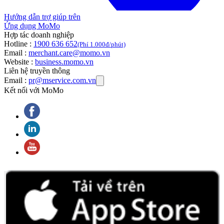
Hướng dẫn trợ giúp trên
Ứng dụng MoMo
Hợp tác doanh nghiệp
Hotline :
1900 636 652
(Phí 1.000đ/phút)
Email :
merchant.care@momo.vn
Website :
business.momo.vn
Liên hệ truyền thông
Email :
pr@mservice.com.vn
Kết nối với MoMo