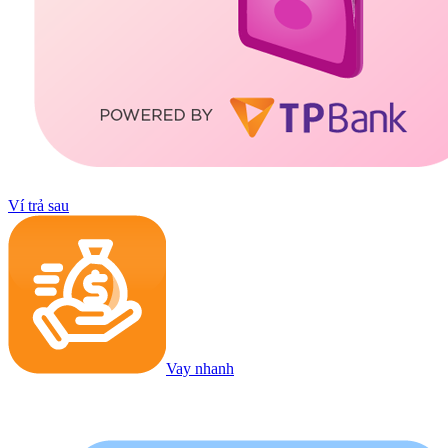
Ví trả sau
Vay nhanh