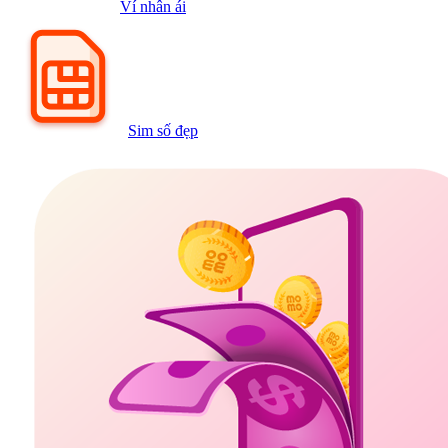
Ví nhân ái
Sim số đẹp