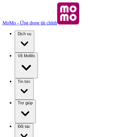
MoMo - Ứng dụng tài chính
Dịch vụ
Về MoMo
Tin tức
Trợ giúp
Đối tác