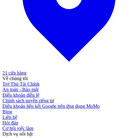
21
cửa hàng
Về chúng tôi
Trợ Thủ Tài Chính
An toàn - Bảo mật
Điều khoản điều lệ
Chính sách quyền riêng tư
Điều khoản liên kết Google trên ứng dụng MoMo
Blog
Liên hệ
Hỏi đáp
Cơ hội việc làm
Dịch vụ nổi bật