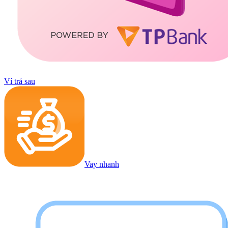
Ví trả sau
Vay nhanh