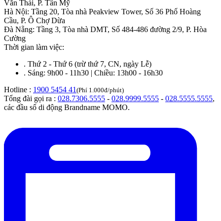
Văn Thái, P. Tân Mỹ
Hà Nội
:
Tầng 20, Tòa nhà Peakview Tower, Số 36 Phố Hoàng
Cầu, P. Ô Chợ Dừa
Đà Nẵng
:
Tầng 3, Tòa nhà DMT, Số 484-486 đường 2/9, P. Hòa
Cường
Thời gian làm việc:
.
Thứ 2 - Thứ 6 (trừ thứ 7, CN, ngày Lễ)
.
Sáng: 9h00 - 11h30 | Chiều: 13h00 - 16h30
Hotline :
1900 5454 41
(Phí 1.000đ/phút)
Tổng đài gọi ra :
028.7306.5555
-
028.9999.5555
-
028.5555.5555
,
các đầu số di động Brandname MOMO.