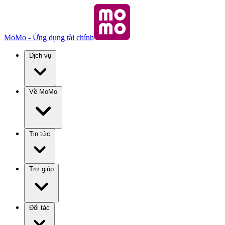
MoMo - Ứng dụng tài chính
Dịch vụ
Về MoMo
Tin tức
Trợ giúp
Đối tác