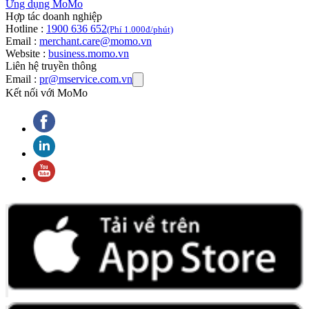
Ứng dụng MoMo
Hợp tác doanh nghiệp
Hotline :
1900 636 652
(Phí 1.000đ/phút)
Email :
merchant.care@momo.vn
Website :
business.momo.vn
Liên hệ truyền thông
Email :
pr@mservice.com.vn
Kết nối với MoMo