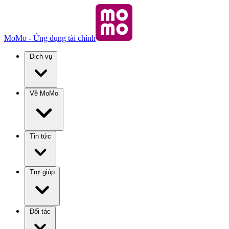
MoMo - Ứng dụng tài chính
Dịch vụ
Về MoMo
Tin tức
Trợ giúp
Đối tác