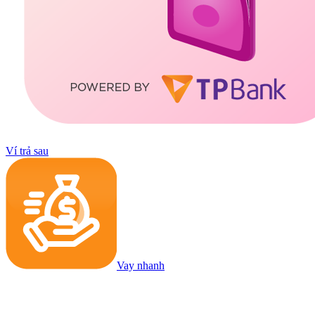
Ví trả sau
Vay nhanh