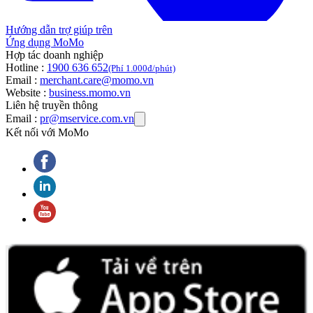
Hướng dẫn trợ giúp trên
Ứng dụng MoMo
Hợp tác doanh nghiệp
Hotline :
1900 636 652
(Phí 1.000đ/phút)
Email :
merchant.care@momo.vn
Website :
business.momo.vn
Liên hệ truyền thông
Email :
pr@mservice.com.vn
Kết nối với MoMo