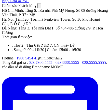
Nạp Data 4G/5G
Chăm sóc khách hàng
Hồ Chí Minh
:
Tầng 6, Tòa nhà Phú Mỹ Hưng, Số 08 đường Hoàng
Văn Thái, P. Tân Mỹ
Hà Nội
:
Tầng 20, Tòa nhà Peakview Tower, Số 36 Phố Hoàng
Cầu, P. Ô Chợ Dừa
Đà Nẵng
:
Tầng 3, Tòa nhà DMT, Số 484-486 đường 2/9, P. Hòa
Cường
Thời gian làm việc:
.
Thứ 2 - Thứ 6 (trừ thứ 7, CN, ngày Lễ)
.
Sáng: 9h00 - 11h30 | Chiều: 13h00 - 16h30
Hotline :
1900 5454 41
(Phí 1.000đ/phút)
Tổng đài gọi ra :
028.7306.5555
-
028.9999.5555
-
028.5555.5555
,
các đầu số di động Brandname MOMO.