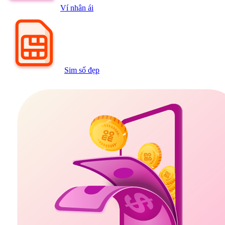
Ví nhân ái
Sim số đẹp