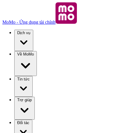
MoMo - Ứng dụng tài chính
Dịch vụ
Về MoMo
Tin tức
Trợ giúp
Đối tác