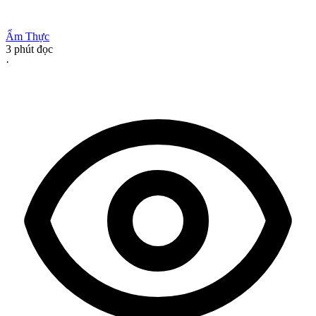
Ẩm Thực
3
phút đọc
·