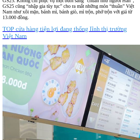
GS25. Không chỉ phục vụ một buổi sáng “chuẩn như người Hàn”,
GS25 cũng “nhập gia tùy tục” cho ra mắt những món “thuần” Việt
Nam như xôi mặn, bánh mì, bánh giò, mì trộn, phở trộn với giá từ
13.000 đồng.
TOP cửa hàng tiện lợi đang thống lĩnh thị trường
Việt Nam