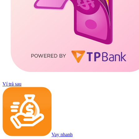
Ví trả sau
Vay nhanh