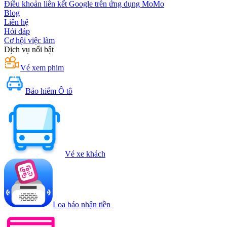
Điều khoản liên kết Google trên ứng dụng MoMo
Blog
Liên hệ
Hỏi đáp
Cơ hội việc làm
Dịch vụ nổi bật
Vé xem phim
Bảo hiểm Ô tô
Vé xe khách
Loa báo nhận tiền