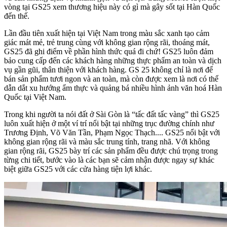
vòng tại GS25 xem thương hiệu này có gì mà gây sốt tại Hàn Quốc
đến thế.
Lần đầu tiên xuất hiện tại Việt Nam trong màu sắc xanh tạo cảm
giác mát mẻ, trẻ trung cùng với không gian rộng rãi, thoáng mát,
GS25 đã ghi điểm về phần hình thức quá đi chứ! GS25 luôn đảm
bảo cung cấp đến các khách hàng những thực phẩm an toàn và dịch
vụ gần gũi, thân thiện với khách hàng. GS 25 không chỉ là nơi để
bán sản phẩm tươi ngon và an toàn, mà còn được xem là nơi có thể
dẫn dắt xu hướng ẩm thực và quảng bá nhiều hình ảnh văn hoá Hàn
Quốc tại Việt Nam.
Trong khi người ta nói đất ở Sài Gòn là “tấc đất tấc vàng” thì GS25
luôn xuất hiện ở một ví trí nổi bật tại những trục đường chính như
Trương Định, Võ Văn Tần, Phạm Ngọc Thạch.... GS25 nổi bật với
không gian rộng rãi và màu sắc trung tính, trang nhã. Với không
gian rộng rãi, GS25 bày trí các sản phẩm đều được chú trọng trong
từng chi tiết, bước vào là các bạn sẽ cảm nhận được ngay sự khác
biệt giữa GS25 với các cửa hàng tiện lợi khác.