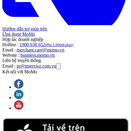
Hướng dẫn trợ giúp trên
Ứng dụng MoMo
Hợp tác doanh nghiệp
Hotline :
1900 636 652
(Phí 1.000đ/phút)
Email :
merchant.care@momo.vn
Website :
business.momo.vn
Liên hệ truyền thông
Email :
pr@mservice.com.vn
Kết nối với MoMo