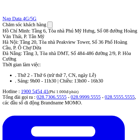
Nạp Data 4G/5G
Chăm sóc khách hàng
Hồ Chí Minh
:
Tầng 6, Tòa nhà Phú Mỹ Hưng, Số 08 đường Hoàng
Văn Thái, P. Tân Mỹ
Hà Nội
:
Tầng 20, Tòa nhà Peakview Tower, Số 36 Phố Hoàng
Cầu, P. Ô Chợ Dừa
Đà Nẵng
:
Tầng 3, Tòa nhà DMT, Số 484-486 đường 2/9, P. Hòa
Cường
Thời gian làm việc:
.
Thứ 2 - Thứ 6 (trừ thứ 7, CN, ngày Lễ)
.
Sáng: 9h00 - 11h30 | Chiều: 13h00 - 16h30
Hotline :
1900 5454 41
(Phí 1.000đ/phút)
Tổng đài gọi ra :
028.7306.5555
-
028.9999.5555
-
028.5555.5555
,
các đầu số di động Brandname MOMO.