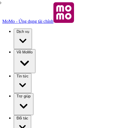
MoMo - Ứng dụng tài chính
Dịch vụ
Về MoMo
Tin tức
Trợ giúp
Đối tác