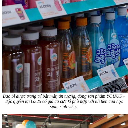
Bao bì được trang trí bắt mắt, ấn tượng, dòng sản phẩm YOUUS –
độc quyền tại GS25 có giá cả cực kì phù hợp với túi tiền của học
sinh, sinh viên.