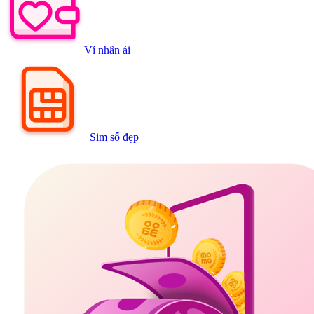
Ví nhân ái
Sim số đẹp