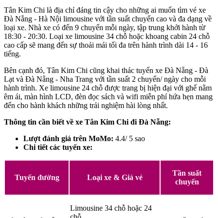
Tân Kim Chi là địa chỉ đáng tin cậy cho những ai muốn tìm vé xe
Đà Nẵng - Hà Nội limousine với tần suất chuyến cao và đa dạng về
loại xe. Nhà xe có đến 9 chuyến mỗi ngày, tập trung khởi hành từ
18:30 - 20:30. Loại xe limousine 34 chỗ hoặc khoang cabin 24 chỗ
cao cấp sẽ mang đến sự thoải mái tối đa trên hành trình dài 14 - 16
tiếng.
Bên cạnh đó, Tân Kim Chi cũng khai thác tuyến xe Đà Nẵng - Đà
Lạt và Đà Nẵng - Nha Trang với tần suất 2 chuyến/ ngày cho mỗi
hành trình. Xe limousine 24 chỗ được trang bị hiện đại với ghế nằm
êm ái, màn hình LCD, đèn đọc sách và wifi miễn phí hứa hẹn mang
đến cho hành khách những trải nghiệm hài lòng nhất.
Thông tin cần biết về xe Tân Kim Chi đi Đà Nẵng:
Lượt đánh giá trên MoMo:
4.4/ 5 sao
Chi tiết các tuyến xe:
Tần suất
Tuyến đường
Loại xe & Giá vé
chuyến
Limousine 34 chỗ hoặc 24
chỗ