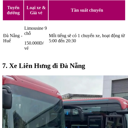
Tuyến
Loại xe &
Tần suất chuyến
đường
Giá vé
Limousine 9
chỗ
Đà Nẵng -
Mỗi tiếng sẽ có 1 chuyến xe, hoạt động từ
Huế
5:00 đến 20:30
150.000Đ/
vé
7. Xe Liên Hưng đi Đà Nẵng