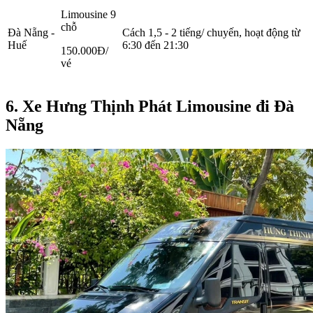
Limousine 9
chỗ
Đà Nẵng -
Cách 1,5 - 2 tiếng/ chuyến, hoạt động từ
Huế
6:30 đến 21:30
150.000Đ/
vé
6. Xe Hưng Thịnh Phát Limousine đi Đà
Nẵng