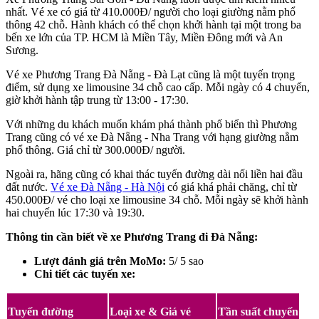
nhất. Vé xe có giá từ 410.000Đ/ người cho loại giường nằm phổ
thông 42 chỗ. Hành khách có thể chọn khởi hành tại một trong ba
bến xe lớn của TP. HCM là Miền Tây, Miền Đông mới và An
Sương.
Vé xe Phương Trang Đà Nẵng - Đà Lạt cũng là một tuyến trọng
điểm, sử dụng xe limousine 34 chỗ cao cấp. Mỗi ngày có 4 chuyến,
giờ khởi hành tập trung từ 13:00 - 17:30.
Với những du khách muốn khám phá thành phố biển thì Phương
Trang cũng có vé xe Đà Nẵng - Nha Trang với hạng giường nằm
phổ thông. Giá chỉ từ 300.000Đ/ người.
Ngoài ra, hãng cũng có khai thác tuyến đường dài nối liền hai đầu
đất nước.
Vé xe Đà Nẵng - Hà Nội
có giá khá phải chăng, chỉ từ
450.000Đ/ vé cho loại xe limousine 34 chỗ. Mỗi ngày sẽ khởi hành
hai chuyến lúc 17:30 và 19:30.
Thông tin cần biết về xe Phương Trang đi Đà Nẵng:
Lượt đánh giá trên MoMo:
5/ 5 sao
Chi tiết các tuyến xe:
Tuyến đường
Loại xe & Giá vé
Tần suất chuyến