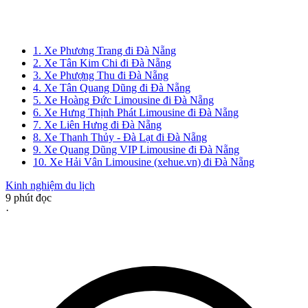
1. Xe Phương Trang đi Đà Nẵng
2. Xe Tân Kim Chi đi Đà Nẵng
3. Xe Phượng Thu đi Đà Nẵng
4. Xe Tân Quang Dũng đi Đà Nẵng
5. Xe Hoàng Đức Limousine đi Đà Nẵng
6. Xe Hưng Thịnh Phát Limousine đi Đà Nẵng
7. Xe Liên Hưng đi Đà Nẵng
8. Xe Thanh Thủy - Đà Lạt đi Đà Nẵng
9. Xe Quang Dũng VIP Limousine đi Đà Nẵng
10. Xe Hải Vân Limousine (xehue.vn) đi Đà Nẵng
Kinh nghiệm du lịch
9
phút đọc
·