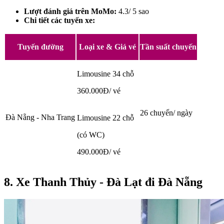
Lượt đánh giá trên MoMo:
4.3/ 5 sao
Chi tiết các tuyến xe:
Tuyến đường
Loại xe & Giá vé
Tần suất chuyến
Limousine 34 chỗ
360.000Đ/ vé
26 chuyến/ ngày
Đà Nẵng - Nha Trang
Limousine 22 chỗ
(có WC)
490.000Đ/ vé
8. Xe Thanh Thủy - Đà Lạt đi Đà Nẵng