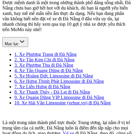
Được mệnh danh là một trong những thành phố đáng sống nhất, Đà
Nẵng chưa bao giờ hết hot với du khách, dù bạn là người yêu biển
xanh, hay mê mê mẩn nền ẩm thực đa dạng. Nếu bạn đang phân
vân không biết nên đặt vé xe đi Đà Nẵng ở đâu vừa uy tín, lại
nhanh chóng thì hãy xem qua top 10 gợi ý nhà xe được yêu thích
trên MoMo này nhé!
Mục lục
1. Xe Phương Trang đi Đà Nẵng
2. Xe Tân Kim Chi đi Đà Nẵng
3. Xe Phượng Thu đi Đà Nẵng
4. Xe Tân Quang Dũng đi Đà Nẵng
5. Xe Hoàng Đức Limousine đi Đà Nẵng
6. Xe Hưng Thịnh Phát Limousine đi Đà Nẵng
7. Xe Liên Hưng đi Đà Nẵng
8. Xe Thanh Thủy - Đà Lạt đi Đà Nẵng
9. Xe Quang Dũng VIP Limousine đi Đà Nẵng
10. Xe Hải Vân Limousine (xehue.vn) đi Đà Nẵng
Là một trong năm thành phố trực thuộc Trung ương, lại nằm ở vị trí
trung tâm của cả nước, Đà Nẵng luôn là điểm đến tấp nập cho mọi
hoạt động du lịch, giao thương.
Vé xe
đi Đà Nẵng, theo đó, cũng vô