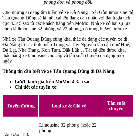
phòng đơn và phòng đôi.
Cho những ai đang tìm kiếm vé xe Đà Nẵng - Sài Gòn limousine thì
Tân Quang Dũng sẽ là một cái tên đáng cân nhắc với đánh giá tích
cực 4.3/ 5 sao từ các khách hàng trên MoMo. Nhà xe có hai sự lựa
chọn là limousine 32 phòng và 22 phòng, có trang bị WC trên xe.
Nhà xe Tân Quang Dũng cũng khai thác đa dạng các tuyến xe đi
Đà Nẵng từ các tỉnh miền Trung và Tây Nguyên lân cận như Huế,
Đà Lạt, Nha Trang, Kon Tum, Đăk Lăk… Tất cả đều được khai
thác bằng xe limousine cao cấp và tần suất chuyến đa dạng mỗi
ngày.
Thông tin cần biết về xe Tân Quang Dũng đi Đà Nẵng:
Lượt đánh giá trên MoMo:
4.3/ 5 sao
Chi tiết các tuyến xe:
Tần suất
Tuyến đường
Loại xe & Giá vé
chuyến
Limousine 32 phòng hoặc 22
phòng
Sài Gòn - Đà