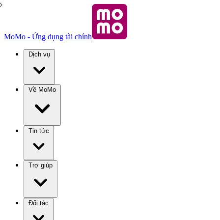
MoMo - Ứng dụng tài chính
Dịch vụ
Về MoMo
Tin tức
Trợ giúp
Đối tác