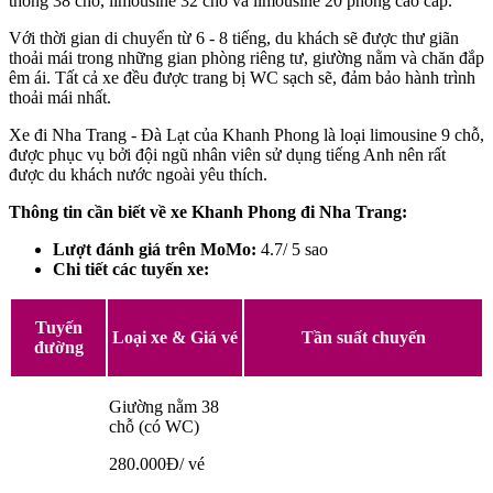
thông 38 chỗ, limousine 32 chỗ và limousine 20 phòng cao cấp.
Với thời gian di chuyển từ 6 - 8 tiếng, du khách sẽ được thư giãn
thoải mái trong những gian phòng riêng tư, giường nằm và chăn đắp
êm ái. Tất cả xe đều được trang bị WC sạch sẽ, đảm bảo hành trình
thoải mái nhất.
Xe đi Nha Trang - Đà Lạt của Khanh Phong là loại limousine 9 chỗ,
được phục vụ bởi đội ngũ nhân viên sử dụng tiếng Anh nên rất
được du khách nước ngoài yêu thích.
Thông tin cần biết về xe Khanh Phong đi Nha Trang:
Lượt đánh giá trên MoMo:
4.7/ 5 sao
Chi tiết các tuyến xe:
Tuyến
Loại xe & Giá vé
Tần suất chuyến
đường
Giường nằm 38
chỗ (có WC)
280.000Đ/ vé