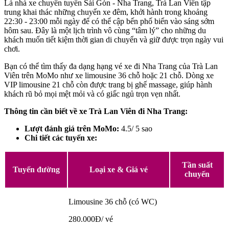
Là nhà xe chuyên tuyến Sài Gòn - Nha Trang, Trà Lan Viên tập
trung khai thác những chuyến xe đêm, khởi hành trong khoảng
22:30 - 23:00 mỗi ngày để có thể cập bến phố biển vào sáng sớm
hôm sau. Đây là một lịch trình vô cùng “tâm lý” cho những du
khách muốn tiết kiệm thời gian di chuyển và giữ được trọn ngày vui
chơi.
Bạn có thể tìm thấy đa dạng hạng vé xe đi Nha Trang của Trà Lan
Viên trên MoMo như xe limousine 36 chỗ hoặc 21 chỗ. Dòng xe
VIP limousine 21 chỗ còn được trang bị ghế massage, giúp hành
khách rũ bỏ mọi mệt mỏi và có giấc ngủ trọn vẹn nhất.
Thông tin cần biết về xe Trà Lan Viên đi Nha Trang:
Lượt đánh giá trên MoMo:
4.5/ 5 sao
Chi tiết các tuyến xe:
Tần suất
Tuyến đường
Loại xe & Giá vé
chuyến
Limousine 36 chỗ (có WC)
280.000Đ/ vé