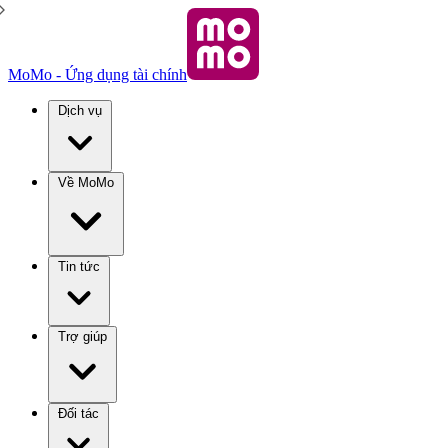
MoMo - Ứng dụng tài chính
Dịch vụ
Về MoMo
Tin tức
Trợ giúp
Đối tác