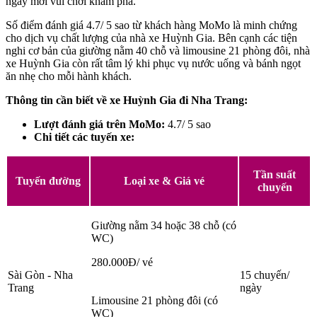
ngày mới vui chơi khám phá.
Số điểm đánh giá 4.7/ 5 sao từ khách hàng MoMo là minh chứng
cho dịch vụ chất lượng của nhà xe Huỳnh Gia. Bên cạnh các tiện
nghi cơ bản của giường nằm 40 chỗ và limousine 21 phòng đôi, nhà
xe Huỳnh Gia còn rất tâm lý khi phục vụ nước uống và bánh ngọt
ăn nhẹ cho mỗi hành khách.
Thông tin cần biết về xe Huỳnh Gia đi Nha Trang:
Lượt đánh giá trên MoMo:
4.7/ 5 sao
Chi tiết các tuyến xe:
Tần suất
Tuyến đường
Loại xe & Giá vé
chuyến
Giường nằm 34 hoặc 38 chỗ (có
WC)
280.000Đ/ vé
Sài Gòn - Nha
15 chuyến/
Trang
ngày
Limousine 21 phòng đôi (có
WC)