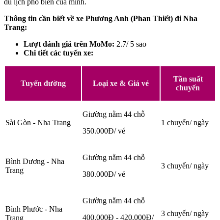
du lịch phố biển của mình.
Thông tin cần biết về xe Phương Anh (Phan Thiết) đi Nha
Trang:
Lượt đánh giá trên MoMo:
2.7/ 5 sao
Chi tiết các tuyến xe:
Tần suất
Tuyến đường
Loại xe & Giá vé
chuyến
Giường nằm 44 chỗ
Sài Gòn - Nha Trang
1 chuyến/ ngày
350.000Đ/ vé
Giường nằm 44 chỗ
Bình Dương - Nha
3 chuyến/ ngày
Trang
380.000Đ/ vé
Giường nằm 44 chỗ
Bình Phước - Nha
3 chuyến/ ngày
400.000Đ - 420.000Đ/
Trang