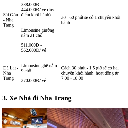
388.000Đ -
444.000Đ/ vé (tùy
Sài Gòn
điểm khởi hành)
30 - 60 phút sẽ có 1 chuyến khởi
- Nha
hành
Trang
Limousine giường
nằm 21 chỗ
511.000Đ -
562.000Đ/ vé
Limousine ghế nằm
Đà Lạt -
Cách 30 phút - 1,5 giờ sẽ có hai
9 chỗ
Nha
chuyến khởi hành, hoạt động từ
Trang
7:00 - 18:00
270.000Đ/ vé
3. Xe Nhà đi Nha Trang