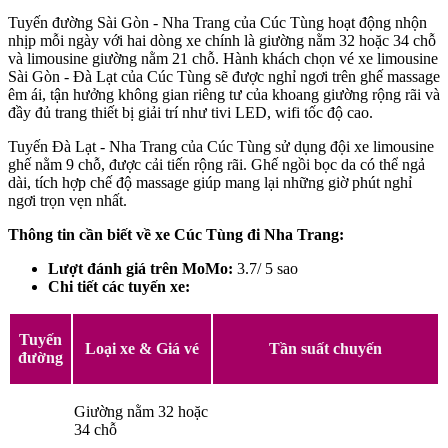
Tuyến đường Sài Gòn - Nha Trang của Cúc Tùng hoạt động nhộn
nhịp mỗi ngày với hai dòng xe chính là giường nằm 32 hoặc 34 chỗ
và limousine giường nằm 21 chỗ. Hành khách chọn vé xe limousine
Sài Gòn - Đà Lạt của Cúc Tùng sẽ được nghỉ ngơi trên ghế massage
êm ái, tận hưởng không gian riêng tư của khoang giường rộng rãi và
đầy đủ trang thiết bị giải trí như tivi LED, wifi tốc độ cao.
Tuyến Đà Lạt - Nha Trang của Cúc Tùng sử dụng đội xe limousine
ghế nằm 9 chỗ, được cải tiến rộng rãi. Ghế ngồi bọc da có thể ngả
dài, tích hợp chế độ massage giúp mang lại những giờ phút nghỉ
ngơi trọn vẹn nhất.
Thông tin cần biết về xe Cúc Tùng đi Nha Trang:
Lượt đánh giá trên MoMo:
3.7/ 5 sao
Chi tiết các tuyến xe:
Tuyến
Loại xe & Giá vé
Tần suất chuyến
đường
Giường nằm 32 hoặc
34 chỗ