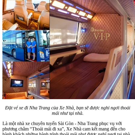
Đặt vé xe đi Nha Trang của Xe Nhà, bạn sẽ được nghỉ ngơi thoải
mái như tại nhà.
Là một nhà xe chuyên tuyến Sài Gòn - Nha Trang phục vụ với
phương châm “Thoải mái đi xa”, Xe Nhà cam kết mang đến cho
hành khách những hành trình thoải mái như được nghỉ ngơi tại nhà.