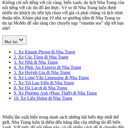
Không chỉ nổi tiếng với cát vàng, biển xanh, du lịch Nha Trang còn
nổi tiếng với các tín đồ ẩm thực. Vé xe đi Nha Trang luôn được
nhiều ưu khách ưu tiên lựa chọn với giá cả phải chăng và lịch trình
thuận tiện. Khám phá top 10 nhà xe giường nằm đi Nha Trang uy
tín tại MoMo để sẵn sàng cho chuyến nạp “vitamin sea” sắp tới bạn
nhé!
Mục lục
1. Xe Khanh Phong đi Nha Trang
2. Xe Cúc Tùng đi Nha Trang
3. Xe Nhà đi Nha Trang
4. Xe Phúc An Express đi Nha Trang
5. Xe Huỳnh Gia đi Nha Trang
6. Xe Long Vân Limousine đi Nha Trang
7. Xe Trà Lan Viên đi Nha Trang
8. Xe Đà Lạt ơi đi Nha Trang
9. Xe Phương Anh (Phan Thiết) đi Nha Trang
10. Xe Liên Hưng đi Nha Trang
Nhiều lần xuất hiện trong danh sách những bãi biển đẹp nhất thế
giới, Nha Trang luôn là điểm đến hàng đầu của những tín đồ biển
xanh. Với mức độ nổi tiếng này, có rất nhiều cách để di chuyển đến