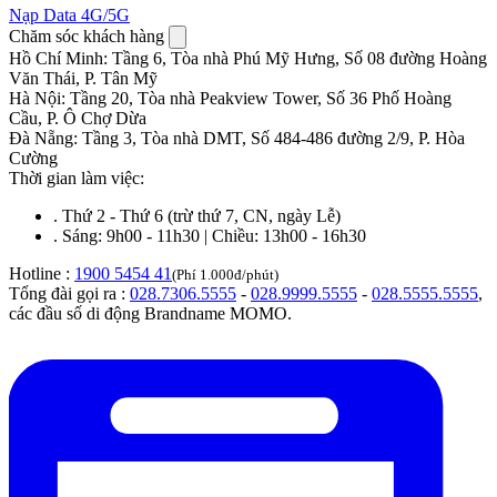
Nạp Data 4G/5G
Chăm sóc khách hàng
Hồ Chí Minh
:
Tầng 6, Tòa nhà Phú Mỹ Hưng, Số 08 đường Hoàng
Văn Thái, P. Tân Mỹ
Hà Nội
:
Tầng 20, Tòa nhà Peakview Tower, Số 36 Phố Hoàng
Cầu, P. Ô Chợ Dừa
Đà Nẵng
:
Tầng 3, Tòa nhà DMT, Số 484-486 đường 2/9, P. Hòa
Cường
Thời gian làm việc:
.
Thứ 2 - Thứ 6 (trừ thứ 7, CN, ngày Lễ)
.
Sáng: 9h00 - 11h30 | Chiều: 13h00 - 16h30
Hotline :
1900 5454 41
(Phí 1.000đ/phút)
Tổng đài gọi ra :
028.7306.5555
-
028.9999.5555
-
028.5555.5555
,
các đầu số di động Brandname MOMO.