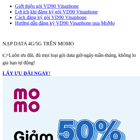
Giới thiệu gói VD90 Vinaphone
Lợi ích khi đăng ký gói VD90 Vinaphone
Cách đăng ký gói VD90 Vinaphone
Hướng dẫn đăng ký VD90 Vinaphone qua MoMo
NẠP DATA 4G/5G TRÊN MOMO
👉Luôn ưu đãi, đủ mọi loại gói data giờ-ngày-tuần-tháng, không lo
gia hạn tự động!
LẤY ƯU ĐÃI NGAY!