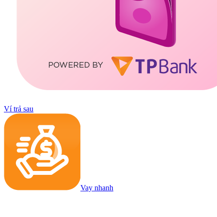
Ví trả sau
Vay nhanh