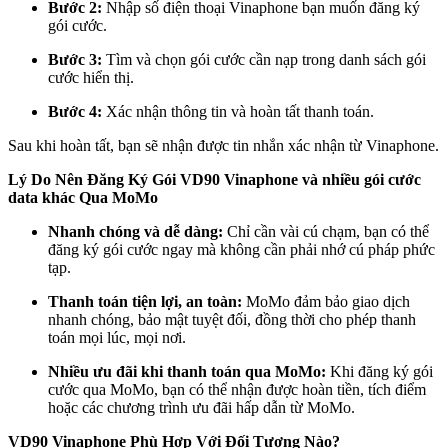
Bước 2:
Nhập số điện thoại Vinaphone bạn muốn đăng ký
gói cước.
Bước 3:
Tìm và chọn gói cước cần nạp trong danh sách gói
cước hiển thị.
Bước 4:
Xác nhận thông tin và hoàn tất thanh toán.
Sau khi hoàn tất, bạn sẽ nhận được tin nhắn xác nhận từ Vinaphone.
Lý Do Nên Đăng Ký Gói VD90 Vinaphone và nhiều gói cước
data khác Qua MoMo
Nhanh chóng và dễ dàng:
Chỉ cần vài cú chạm, bạn có thể
đăng ký gói cước ngay mà không cần phải nhớ cú pháp phức
tạp.
Thanh toán tiện lợi, an toàn:
MoMo đảm bảo giao dịch
nhanh chóng, bảo mật tuyệt đối, đồng thời cho phép thanh
toán mọi lúc, mọi nơi.
Nhiều ưu đãi khi thanh toán qua MoMo:
Khi đăng ký gói
cước qua MoMo, bạn có thể nhận được hoàn tiền, tích điểm
hoặc các chương trình ưu đãi hấp dẫn từ MoMo.
VD90 Vinaphone Phù Hợp Với Đối Tượng Nào?