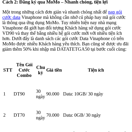
Cách 2: Đăng ký qua MoMo – Nhanh chóng, tiện lợi
Một trong những cách đơn giản và nhanh chóng nhất để
nạp gói
cước data
Vinaphone mà không cần nhớ cú pháp hay mã gói cước
là thông qua ứng dụng MoMo. Tuy nhiên hiện nay nhà mạng
Vinaphone đã giới hạn đối tượng Khách hàng sử dụng gói cước
VD90 và thay thế bằng nhiều hệ gói cước mới với nhiều tiện ích
hơn. Dưới đây là danh sách các gói cước Data Vinaphone có trên
MoMo được nhiều Khách hàng yêu thích. Bạn cũng sẽ được ưu đãi
giảm thêm 50% khi nhập mã DATATETGA50 tại bước cuối cùng:
Tên Gói
Chu
STT
Cước
Giá tiền
Tiện ích
kỳ
Combo
30
1
DT90
90.000
Data: 10GB/ 30 ngày
ngày
30
2
DT70
70.000
Data: 0GB/ 30 ngày
ngày