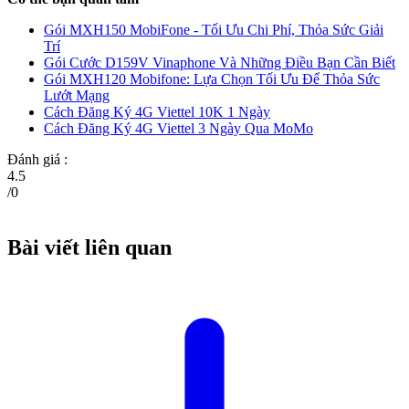
Gói MXH150 MobiFone - Tối Ưu Chi Phí, Thỏa Sức Giải
Trí
Gói Cước D159V Vinaphone Và Những Điều Bạn Cần Biết
Gói MXH120 Mobifone: Lựa Chọn Tối Ưu Để Thỏa Sức
Lướt Mạng
Cách Đăng Ký 4G Viettel 10K 1 Ngày
Cách Đăng Ký 4G Viettel 3 Ngày Qua MoMo
Đánh giá :
4.5
/
0
Bài viết liên quan