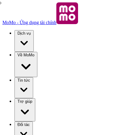
MoMo - Ứng dụng tài chính
Dịch vụ
Về MoMo
Tin tức
Trợ giúp
Đối tác