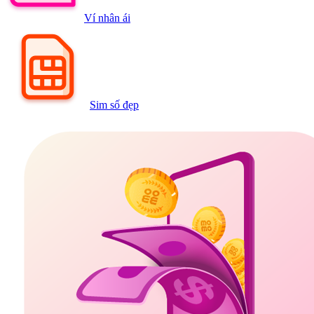
Ví nhân ái
Sim số đẹp