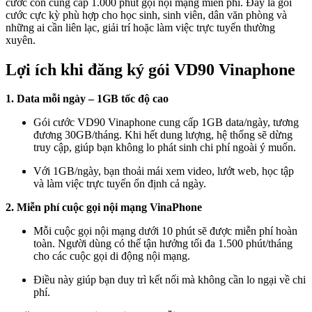
cước còn cung cấp 1.000 phút gọi nội mạng miễn phí. Đây là gói
cước cực kỳ phù hợp cho học sinh, sinh viên, dân văn phòng và
những ai cần liên lạc, giải trí hoặc làm việc trực tuyến thường
xuyên.
Lợi ích khi đăng ký gói VD90 Vinaphone
1. Data mỗi ngày – 1GB tốc độ cao
Gói cước VD90 Vinaphone cung cấp 1GB data/ngày, tương
đương 30GB/tháng. Khi hết dung lượng, hệ thống sẽ dừng
truy cập, giúp bạn không lo phát sinh chi phí ngoài ý muốn.
Với 1GB/ngày, bạn thoải mái xem video, lướt web, học tập
và làm việc trực tuyến ổn định cả ngày.
2. Miễn phí cuộc gọi nội mạng VinaPhone
Mỗi cuộc gọi nội mạng dưới 10 phút sẽ được miễn phí hoàn
toàn. Người dùng có thể tận hưởng tối đa 1.500 phút/tháng
cho các cuộc gọi di động nội mạng.
Điều này giúp bạn duy trì kết nối mà không cần lo ngại về chi
phí.