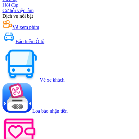
Hỏi đáp
Cơ hội việc làm
Dịch vụ nổi bật
Vé xem phim
Bảo hiểm Ô tô
Vé xe khách
Loa báo nhận tiền