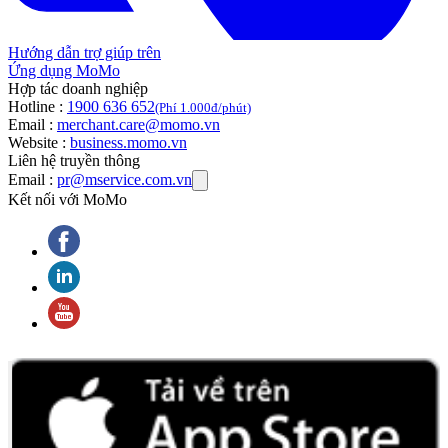
Hướng dẫn trợ giúp trên
Ứng dụng MoMo
Hợp tác doanh nghiệp
Hotline :
1900 636 652
(Phí 1.000đ/phút)
Email :
merchant.care@momo.vn
Website :
business.momo.vn
Liên hệ truyền thông
Email :
pr@mservice.com.vn
Kết nối với MoMo