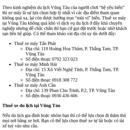
Theo kinh nghiệm du lịch Vũng Tàu của người chơi “hệ yêu biển”
thì xe máy là sự lựa chọn hợp lý nhất vì các địa điểm tham quan
không quá xa, lại còn được hưởng trọn “mùi vị” biển. Thuê xe máy
tại Vũng Tàu không quá khó vì dịch vụ du lịch ở đây khá chuyên
nghiệp nhưng để chắc chắn thì bạn cứ gọi đặt trước hoặc nhờ khách
sạn liên hệ giúp. Có thể tham khảo vài địa chỉ uy tín dưới đây:
Thuê xe máy Tấn Phát
Địa chỉ: 119 Hoàng Hoa Thám, P. Thắng Tam, TP.
Vũng Tàu
Số điện thoại: 0792 323 023
Thuê xe máy Minh Hải
Địa chỉ: 15 Xô Viết Nghệ Tĩnh, P. Thắng Tam, TP.
Vũng Tàu
Số điện thoại: 0918 308 772
Thuê xe máy Anh Cần
Địa chỉ: 139 Phan Chu Trinh, P.2, TP. Vũng Tàu
Số điện thoại: 0936 436 606
Thuê xe du lịch tại Vũng Tàu
Nếu du lịch gia đình hoặc nhóm bạn thì có thể lựa chọn đi thăm thú
mọi nơi bằng xe hơi. Bạn có thể lựa chọn thuê xe tự lái hoặc có tài
xế tuỳ vào nhu cầu.