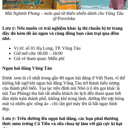
Mũi Nghinh Phong – món quà từ thiên nhiên dành cho Vũng Tàu
@Traveloka
Lưu ý: Nếu muốn có trải nghiệm khác lạ thì chuẩn bị tư trang
đầy đủ kèm đồ ăn ngon và cùng đồng bọn cắm trại qua đêm
nhé.
Vị trí: số 01 Hạ Long, TP. Vũng Tàu
Giờ mở cửa: 06:00 – 18:00
Giá vé tham quan: Miễn phí
Ngọn hải đăng Vũng Tàu
Được xem là cổ nhất trong gần 80 ngọn hải đăng ở Việt Nam, vì thế
không bất ngờ khi ngọn hải đăng Vũng Tàu trở thành biểu tượng
của thành phố biển. Tọa lạc trên đỉnh núi Nhỏ (có tên gọi khác là
núi Tao Phùng) thu hút rất nhiều khách du lịch đến tham quan bởi
tầm nhìn toàn thành phố, không khí trong lành, đường lên rợp bóng
mát và nhiều góc sống ảo - chỉ cần giơ máy lên là bắt ngay hình
đẹp.
Lưu ý: Trên đường lên ngọn hải đăng, các bạn phải thưởng
thức món trứng Cô Tiên và sữa chua tự làm với giá cực kì hạt