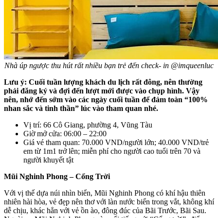
Nhà úp ngược thu hút rất nhiều bạn trẻ đến check- in @imqueenluc
Lưu ý: Cuối tuần lượng khách du lịch rất đông, nên thường
phải đăng ký và đợi đến lượt mới được vào chụp hình. Vậy
nên, nhớ đến sớm vào các ngày cuối tuần để đảm toàn “100%
nhan sắc và tinh thần” lúc vào tham quan nhé.
Vị trí: 66 Cô Giang, phường 4, Vũng Tàu
Giờ mở cửa: 06:00 – 22:00
Giá vé tham quan: 70.000 VND/người lớn; 40.000 VND/trẻ
em từ 1m1 trở lên; miễn phí cho người cao tuổi trên 70 và
người khuyết tật
Mũi Nghinh Phong – Cổng Trời
Với vị thế dựa núi nhìn biển, Mũi Nghinh Phong có khí hậu thiên
nhiên hài hòa, vẻ đẹp nên thơ với làn nước biển trong vắt, không khí
dễ chịu, khác hẳn với vẻ ồn ào, đông đúc của Bãi Trước, Bãi Sau.