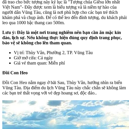
đã trao cho bức tượng này kỷ lục là "Tượng chúa Giêsu lớn nhất
Việt Nam”- Đây được xem là biểu tượng và là niềm tự hào của
người dân Vũng Tàu, cũng là nơi phù hợp cho các bạn trẻ thích
khám phá và chụp ảnh. Để có thể leo đến đỉnh tượng, du khách phải
leo qua 1000 bậc thang cao 500m.
Lưu ý: Đây là một nơi trang nghiêm nên bạn cần ăn mặc kín
đáo, lịch sự. Nếu không thực hiện đúng quy định trang phục,
bảo vệ sẽ không cho lên tham quan.
Vị trí: Thùy Vân, Phường 2, TP. Vũng Tàu
Giờ mở cửa: Cả ngày
Giá vé tham quan: Miễn phí
Đồi Con Heo
Đồi Con Heo nằm ngay ở bãi Sau, Thùy Vân, hướng nhìn ra biển
Vũng Tàu. Địa điểm du lịch Vũng Tàu này chắc chắn sẽ không làm
các bạn trẻ thất vọng với vẻ đẹp hoang sơ, độc đáo..