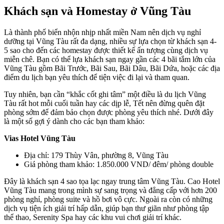
Khách sạn và Homestay ở Vũng Tàu
Là thành phố biển nhộn nhịp nhất miền Nam nên dịch vụ nghỉ
dưỡng tại Vũng Tàu rất đa dạng, nhiều sự lựa chọn từ khách sạn 4-
5 sao cho đến các homestay được thiết kế ấn tượng cùng dịch vụ
miễn chê. Bạn có thể lựa khách sạn ngay gần các 4 bãi tắm lớn của
Vũng Tàu gồm Bãi Trước, Bãi Sau, Bãi Dâu, Bãi Dứa, hoặc các địa
điểm du lịch bạn yêu thích để tiện việc đi lại và tham quan.
Tuy nhiên, bạn cần “khắc cốt ghi tâm” một điều là du lịch Vũng
Tàu rất hot mỗi cuối tuần hay các dịp lễ, Tết nên đừng quên đặt
phòng sớm để đảm bảo chọn được phòng yêu thích nhé. Dưới đây
là một số gợi ý dành cho các bạn tham khảo:
Vias Hotel Vũng Tàu
Địa chỉ: 179 Thùy Vân, phường 8, Vũng Tàu
Giá phòng tham khảo: 1.850.000 VND/ đêm/ phòng double
Đây là khách sạn 4 sao tọa lạc ngay trung tâm Vũng Tàu. Cao Hotel
Vũng Tàu mang trong mình sự sang trọng và đẳng cấp với hơn 200
phòng nghỉ, phòng suite và hồ bơi vô cực. Ngoài ra còn có những
dịch vụ tiện ích giải trí hấp dẫn, giúp bạn thư giãn như phòng tập
thể thao, Serenity Spa hay các khu vui chơi giải trí khác.