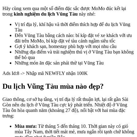
Hãy cùng xem qua một số điểm đặc sắc được MoMo đúc kết lại
trong
kinh nghiệm du lịch Vũng Tàu
này nhé:
Vị trí địa lý, khí hậu và thời điểm thích hợp để du lịch Vũng
Tàu
Đến Vũng Tàu bằng cách nào: bí kíp đặt vé xe khách với ưu
đãi trên MoMo, bí kíp đặt vé tàu cánh ngầm siêu tốc
Gợi ý khách sạn, homestay phù hợp với mọi nhu cầu
Những địa điểm và trải nghiệm thú vị ở Vũng Tàu bạn không
thể bỏ qua
Những món ăn đặc sản phải thử tại Vũng Tàu
Ads Id:8 -> Nhập mã NEWFLY nhận 100K
Du lịch Vũng Tàu mùa nào đẹp?
Giao thông, cơ sở hạ tầng, vị trí địa lý rất thuận lợi, lại rất gần Sài
Gòn nên du lịch ở Vũng Tàu cực kỳ phát triển. Nhiệt độ ở Vũng
Tàu ôn hòa quanh năm (khoảng 27 độ), nổi bật với hai mùa đặc
trưng:
Mùa mưa:
Từ tháng 5 đến tháng 10. Thời gian này có gió
mùa Tây Nam, thời tiết mát mẻ, mưa ngắn rồi tạnh chứ không