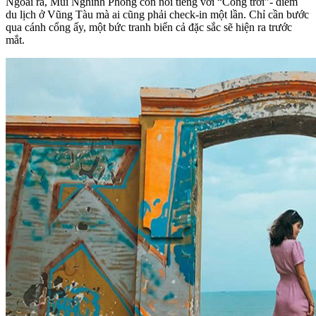
Ngoài ra, Mũi Nghinh Phong còn nổi tiếng với “Cổng trời”- điểm
du lịch ở Vũng Tàu mà ai cũng phải check-in một lần. Chỉ cần bước
qua cánh cổng ấy, một bức tranh biển cả đặc sắc sẽ hiện ra trước
mắt.