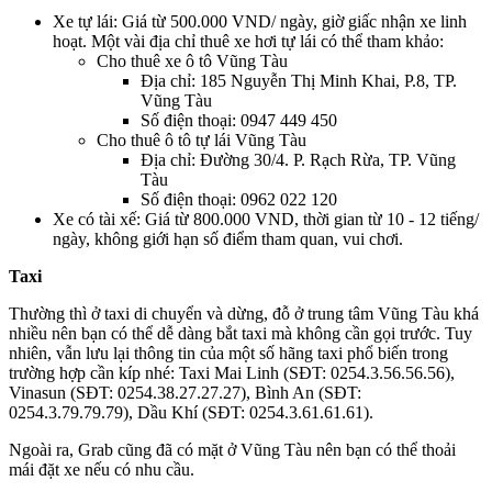
Xe tự lái: Giá từ 500.000 VND/ ngày, giờ giấc nhận xe linh
hoạt. Một vài địa chỉ thuê xe hơi tự lái có thể tham khảo:
Cho thuê xe ô tô Vũng Tàu
Địa chỉ: 185 Nguyễn Thị Minh Khai, P.8, TP.
Vũng Tàu
Số điện thoại: 0947 449 450
Cho thuê ô tô tự lái Vũng Tàu
Địa chỉ: Đường 30/4. P. Rạch Rừa, TP. Vũng
Tàu
Số điện thoại: 0962 022 120
Xe có tài xế: Giá từ 800.000 VND, thời gian từ 10 - 12 tiếng/
ngày, không giới hạn số điểm tham quan, vui chơi.
Taxi
Thường thì ở taxi di chuyển và dừng, đỗ ở trung tâm Vũng Tàu khá
nhiều nên bạn có thể dễ dàng bắt taxi mà không cần gọi trước. Tuy
nhiên, vẫn lưu lại thông tin của một số hãng taxi phổ biến trong
trường hợp cần kíp nhé: Taxi Mai Linh (SĐT: 0254.3.56.56.56),
Vinasun (SĐT: 0254.38.27.27.27), Bình An (SĐT:
0254.3.79.79.79), Dầu Khí (SĐT: 0254.3.61.61.61).
Ngoài ra, Grab cũng đã có mặt ở Vũng Tàu nên bạn có thể thoải
mái đặt xe nếu có nhu cầu.