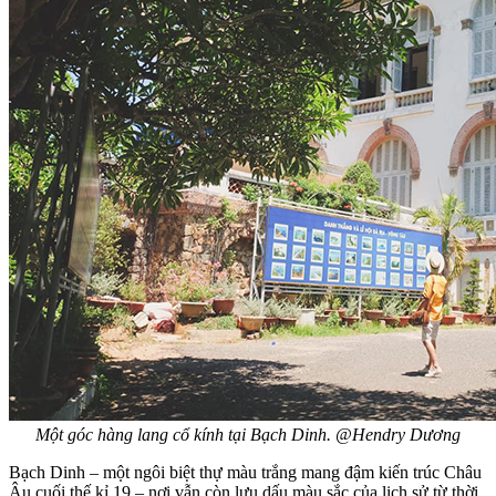
Một góc hàng lang cổ kính tại Bạch Dinh. @Hendry Dương
Bạch Dinh – một ngôi biệt thự màu trắng mang đậm kiến trúc Châu
Âu cuối thế kỉ 19 – nơi vẫn còn lưu dấu màu sắc của lịch sử từ thời