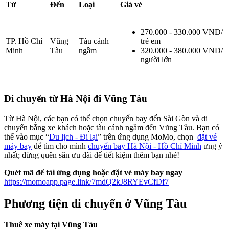
Từ
Đến
Loại
Giá vé
270.000 - 330.000 VND/
TP. Hồ Chí
Vũng
Tàu cánh
trẻ em
Minh
Tàu
ngầm
320.000 - 380.000 VND/
người lớn
Di chuyển từ Hà Nội đi Vũng Tàu
Từ Hà Nội, các bạn có thể chọn chuyến bay đến Sài Gòn và di
chuyển bằng xe khách hoặc tàu cánh ngầm đến Vũng Tàu. Bạn có
thể vào mục “
Du lịch - Đi lại
” trên ứng dụng MoMo, chọn
đặt vé
máy bay
để tìm cho mình
chuyến bay Hà Nội - Hồ Chí Minh
ưng ý
nhất; đừng quên săn ưu đãi để tiết kiệm thêm bạn nhé!
Quét mã để tải ứng dụng hoặc đặt vé máy bay ngay
https://momoapp.page.link/7mdQ2kJ8RYEvCfDf7
Phương tiện di chuyển ở Vũng Tàu
Thuê xe máy tại Vũng Tàu