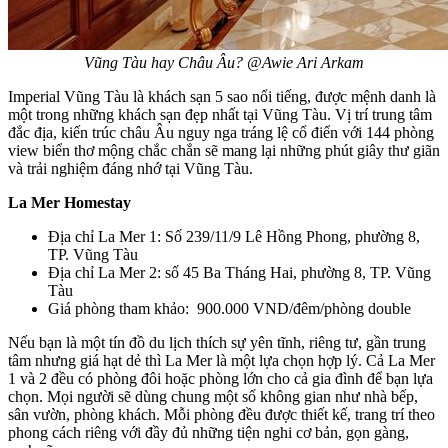
Vũng Tàu hay Châu Âu? @Awie Ari Arkam
Imperial Vũng Tàu là khách sạn 5 sao nổi tiếng, được mệnh danh là
một trong những khách sạn đẹp nhất tại Vũng Tàu. Vị trí trung tâm
đắc địa, kiến trúc châu Âu nguy nga tráng lệ cổ điển với 144 phòng
view biển thơ mộng chắc chắn sẽ mang lại những phút giây thư giãn
và trải nghiệm đáng nhớ tại Vũng Tàu.
La Mer Homestay
Địa chỉ La Mer 1: Số 239/11/9 Lê Hồng Phong, phường 8,
TP. Vũng Tàu
Địa chỉ La Mer 2: số 45 Ba Tháng Hai, phường 8, TP. Vũng
Tàu
Giá phòng tham khảo: 900.000 VND/đêm/phòng double
Nếu bạn là một tín đồ du lịch thích sự yên tĩnh, riêng tư, gần trung
tâm nhưng giá hạt dẻ thì La Mer là một lựa chọn hợp lý. Cả La Mer
1 và 2 đều có phòng đôi hoặc phòng lớn cho cả gia đình để bạn lựa
chọn. Mọi người sẽ dùng chung một số không gian như nhà bếp,
sân vườn, phòng khách. Mỗi phòng đều được thiết kế, trang trí theo
phong cách riêng với đầy đủ những tiện nghi cơ bản, gọn gàng,