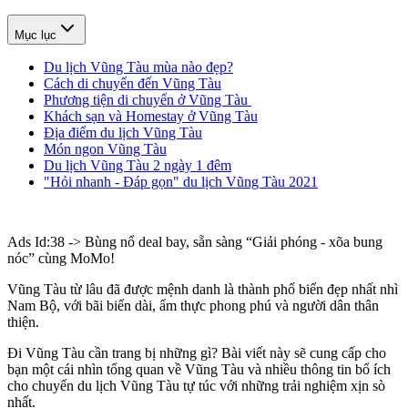
Mục lục
Du lịch Vũng Tàu mùa nào đẹp?
Cách di chuyển đến Vũng Tàu
Phương tiện di chuyển ở Vũng Tàu
Khách sạn và Homestay ở Vũng Tàu
Địa điểm du lịch Vũng Tàu
Món ngon Vũng Tàu
Du lịch Vũng Tàu 2 ngày 1 đêm
"Hỏi nhanh - Đáp gọn" du lịch Vũng Tàu 2021
Ads Id:38 -> Bùng nổ deal bay, sẵn sàng “Giải phóng - xõa bung
nóc” cùng MoMo!
Vũng Tàu từ lâu đã được mệnh danh là thành phố biển đẹp nhất nhì
Nam Bộ, với bãi biển dài, ẩm thực phong phú và người dân thân
thiện.
Đi Vũng Tàu cần trang bị những gì? Bài viết này sẽ cung cấp cho
bạn một cái nhìn tổng quan về Vũng Tàu và nhiều thông tin bổ ích
cho chuyến du lịch Vũng Tàu tự túc với những trải nghiệm xịn sò
nhất.