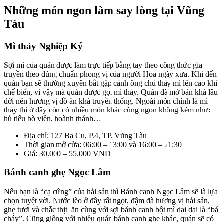
Những món ngon làm say lòng tại Vũng
Tàu
Mì thảy Nghiệp Ký
Sợi mì của quán được làm trực tiếp bằng tay theo công thức gia
truyền theo đúng chuẩn phong vị của người Hoa ngày xưa. Khi đến
quán bạn sẽ thường xuyên bắt gặp cảnh ông chủ thảy mì lên cao khi
chế biến, vì vậy mà quán được gọi mì thảy. Quán đã mở bán khá lâu
đời nên hương vị đồ ăn khá truyền thống. Ngoài món chính là mì
thảy thì ở đây còn có nhiều món khác cũng ngon không kém như:
hủ tiếu bò viên, hoành thánh…
Địa chỉ: 127 Ba Cu, P.4, TP. Vũng Tàu
Thời gian mở cửa: 06:00 – 13:00 và 16:00 – 21:30
Giá: 30.000 – 55.000 VND
Bánh canh ghẹ Ngọc Lâm
Nếu bạn là “cạ cứng” của hải sản thì Bánh canh Ngọc Lâm sẽ là lựa
chọn tuyệt vời. Nước lèo ở đây rất ngọt, đậm đà hương vị hải sản,
ghẹ tươi và chắc thịt ăn cùng với sợi bánh canh bột mì dai dai là “bá
cháy”. Cũng giống với nhiều quán bánh canh ghẹ khác, quán sẽ có