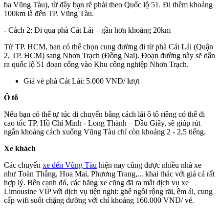
ba Vũng Tàu), từ đây bạn rẽ phải theo Quốc lộ 51. Đi thêm khoảng
100km là đến TP. Vũng Tàu.
- Cách 2: Đi qua phà Cát Lái – gần hơn khoảng 20km
Từ TP. HCM, bạn có thể chọn cung đường đi từ phà Cát Lái (Quận
2, TP. HCM) sang Nhơn Trạch (Đồng Nai). Đoạn đường này sẽ dẫn
ra quốc lộ 51 đoạn cổng vào Khu công nghiệp Nhơn Trạch.
Giá vé phà Cát Lái: 5.000 VND/ lượt
Ô tô
Nếu bạn có thể tự túc di chuyển bằng cách lái ô tô riêng có thể đi
cao tốc TP. Hồ Chí Minh - Long Thành – Dầu Giây, sẽ giúp rút
ngắn khoảng cách xuống Vũng Tàu chỉ còn khoảng 2 - 2,5 tiếng.
Xe khách
Các chuyến
xe đến Vũng Tàu
hiện nay cũng được nhiều nhà xe
như Toàn Thắng, Hoa Mai, Phương Trang,... khai thác với giá cả rất
hợp lý. Bên cạnh đó, các hãng xe cũng đã ra mắt dịch vụ xe
Limousine VIP với dịch vụ tiện nghi: ghế ngồi rộng rãi, êm ái, cung
cấp wifi suốt chặng đường với chỉ khoảng 160.000 VND/ vé.