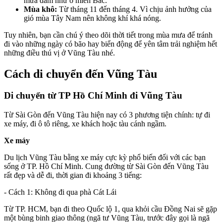
mưa dầm như ở miền Bắc.
Mùa khô:
Từ tháng 11 đến tháng 4. Vì chịu ảnh hưởng của
gió mùa Tây Nam nên không khí khá nóng.
Tuy nhiên, bạn cần chú ý theo dõi thời tiết trong mùa mưa để tránh
đi vào những ngày có bão hay biển động để yên tâm trải nghiệm hết
những điều thú vị ở Vũng Tàu nhé.
Cách di chuyển đến Vũng Tàu
Di chuyển từ TP Hồ Chí Minh đi Vũng Tàu
Từ Sài Gòn đến Vũng Tàu hiện nay có 3 phương tiện chính: tự đi
xe máy, đi ô tô riêng, xe khách hoặc tàu cánh ngầm.
Xe máy
Du lịch Vũng Tàu bằng xe máy cực kỳ phổ biến đối với các bạn
sống ở TP. Hồ Chí Minh. Cung đường từ Sài Gòn đến Vũng Tàu
rất đẹp và dễ đi, thời gian đi khoảng 3 tiếng:
- Cách 1: Không đi qua phà Cát Lái
Từ TP. HCM, bạn đi theo Quốc lộ 1, qua khỏi cầu Đồng Nai sẽ gặp
một bùng binh giao thông (ngã tư Vũng Tàu, trước đây gọi là ngã