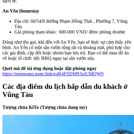
sạch sẽ.
An Yên Homestay
Địa chỉ: 60/54/8 đường Phạm Hồng Thái , Phường 7, Vũng
Tàu.
Giá phòng tham khảo: 600.000 VND/ đêm/ phòng double
Đúng như tên gọi, khi đến với An Yên, bạn sẽ thực sự cảm thấy yên
bình. An Yên có một sân vườn rộng rãi và thoáng mát, phù hợp cho
các gia đình, cặp đôi hoặc nhóm bạn lưu trú. Bạn có thể mua đồ ăn
về hoặc tổ chức tiệc BBQ ngay tại sân vườn này.
Quét mã để tải ứng dụng hoặc đặt phòng ngay
https://momoapp.page.link/eqR4FSDM93xiUMQW9
Các địa điểm du lịch hấp dẫn du khách ở
Vũng Tàu
Tượng chúa KiTo (Tượng chúa dang tay)