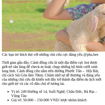
Các bạn trẻ thích thú với những chú cừu cực đáng yêu @pha.bee
Thời gian gần đây, Cánh đồng cừu là một địa điểm cực hot được
giới trẻ săn lùng để check-in hoặc chụp những bộ hình cưới xinh
lung linh. Cánh đồng cừu nằm trên đường Phước Tân – Hội Bài,
chỉ cách Sài Gòn tầm 70km. Chính nhờ sự dễ thương và đáng yêu
của những chú cừu đã khiến nơi đây trở thành địa điểm du lịch mới
cho giới trẻ và các cô dâu chú rể tương lai.
Vị trí: 249 Đường số 14, Suối Nghệ, Châu Đức, Bà Rịa –
Vũng Tàu
Giá vé: 50.000 – 150.000 VND/ lượt/ nhóm khách