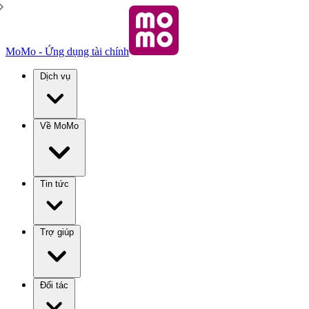
MoMo - Ứng dụng tài chính
Dịch vụ
Về MoMo
Tin tức
Trợ giúp
Đối tác