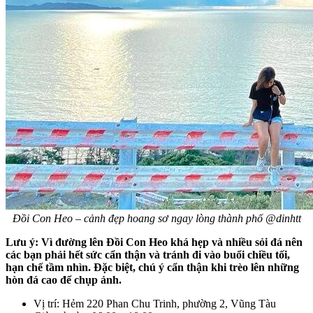
Đồi Con Heo – cảnh đẹp hoang sơ ngay lòng thành phố @dinhtt
Lưu ý: Vì đường lên Đồi Con Heo khá hẹp và nhiều sỏi đá nên
các bạn phải hết sức cẩn thận và tránh đi vào buổi chiều tối,
hạn chế tầm nhìn. Đặc biệt, chú ý cẩn thận khi trèo lên những
hòn đá cao để chụp ảnh.
Vị trí: Hẻm 220 Phan Chu Trinh, phường 2, Vũng Tàu