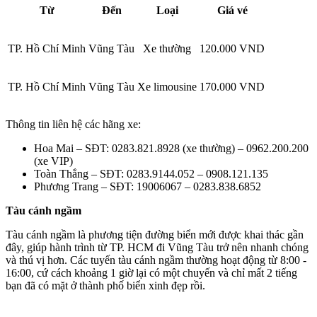
Từ
Đến
Loại
Giá vé
TP. Hồ Chí Minh
Vũng Tàu
Xe thường
120.000 VND
TP. Hồ Chí Minh
Vũng Tàu
Xe limousine
170.000 VND
Thông tin liên hệ các hãng xe:
Hoa Mai – SĐT: 0283.821.8928 (xe thường) – 0962.200.200
(xe VIP)
Toàn Thắng – SĐT: 0283.9144.052 – 0908.121.135
Phương Trang – SĐT: 19006067 – 0283.838.6852
Tàu cánh ngầm
Tàu cánh ngầm là phương tiện đường biển mới được khai thác gần
đây, giúp hành trình từ TP. HCM đi Vũng Tàu trở nên nhanh chóng
và thú vị hơn. Các tuyến tàu cánh ngầm thường hoạt động từ 8:00 -
16:00, cứ cách khoảng 1 giờ lại có một chuyến và chỉ mất 2 tiếng
bạn đã có mặt ở thành phố biển xinh đẹp rồi.