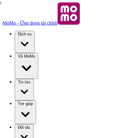
MoMo - Ứng dụng tài chính
Dịch vụ
Về MoMo
Tin tức
Trợ giúp
Đối tác