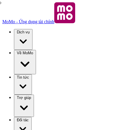
MoMo - Ứng dụng tài chính
Dịch vụ
Về MoMo
Tin tức
Trợ giúp
Đối tác