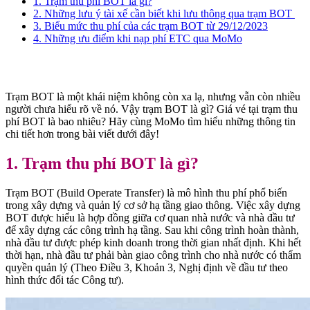
1. Trạm thu phí BOT là gì?
2. Những lưu ý tài xế cần biết khi lưu thông qua trạm BOT
3. Biểu mức thu phí của các trạm BOT từ 29/12/2023
4. Những ưu điểm khi nạp phí ETC qua MoMo
Trạm BOT là một khái niệm không còn xa lạ, nhưng vẫn còn nhiều
người chưa hiểu rõ về nó. Vậy trạm BOT là gì? Giá vé tại trạm thu
phí BOT là bao nhiêu? Hãy cùng MoMo tìm hiểu những thông tin
chi tiết hơn trong bài viết dưới đây!
1. Trạm thu phí BOT là gì?
Trạm BOT (Build Operate Transfer) là mô hình thu phí phổ biến
trong xây dựng và quản lý cơ sở hạ tầng giao thông. Việc xây dựng
BOT được hiểu là hợp đồng giữa cơ quan nhà nước và nhà đầu tư
để xây dựng các công trình hạ tầng. Sau khi công trình hoàn thành,
nhà đầu tư được phép kinh doanh trong thời gian nhất định. Khi hết
thời hạn, nhà đầu tư phải bàn giao công trình cho nhà nước có thẩm
quyền quản lý (Theo Điều 3, Khoản 3, Nghị định về đầu tư theo
hình thức đối tác Công tư).