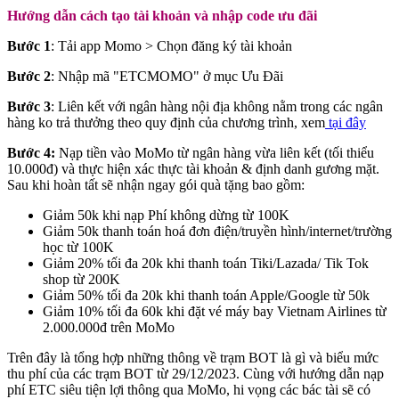
Hướng dẫn cách tạo tài khoản và nhập code ưu đãi
Bước 1
: Tải app Momo > Chọn đăng ký tài khoản
Bước 2
: Nhập mã "ETCMOMO" ở mục Ưu Đãi
Bước 3
: Liên kết với ngân hàng nội địa không nằm trong các ngân
hàng ko trả thưởng theo quy định của chương trình, xem
tại đây
Bước 4:
Nạp tiền vào MoMo từ ngân hàng vừa liên kết (tối thiểu
10.000đ) và thực hiện xác thực tài khoản & định danh gương mặt.
Sau khi hoàn tất sẽ nhận ngay gói quà tặng bao gồm:
Giảm 50k khi nạp Phí không dừng từ 100K
Giảm 50k thanh toán hoá đơn điện/truyền hình/internet/trường
học từ 100K
Giảm 20% tối đa 20k khi thanh toán Tiki/Lazada/ Tik Tok
shop từ 200K
Giảm 50% tối đa 20k khi thanh toán Apple/Google từ 50k
Giảm 10% tối đa 60k khi đặt vé máy bay Vietnam Airlines từ
2.000.000đ trên MoMo
Trên đây là tổng hợp những thông về trạm BOT là gì và biểu mức
thu phí của các trạm BOT từ 29/12/2023. Cùng với hướng dẫn nạp
phí ETC siêu tiện lợi thông qua MoMo, hi vọng các bác tài sẽ có