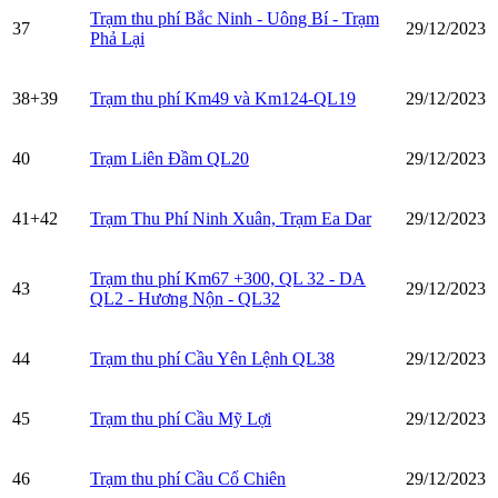
Trạm thu phí Bắc Ninh - Uông Bí - Trạm
37
29/12/2023
Phả Lại
38+39
Trạm thu phí Km49 và Km124-QL19
29/12/2023
40
Trạm Liên Đầm QL20
29/12/2023
41+42
Trạm Thu Phí Ninh Xuân, Trạm Ea Dar
29/12/2023
Trạm thu phí Km67 +300, QL 32 - DA
43
29/12/2023
QL2 - Hương Nộn - QL32
44
Trạm thu phí Cầu Yên Lệnh QL38
29/12/2023
45
Trạm thu phí Cầu Mỹ Lợi
29/12/2023
46
Trạm thu phí Cầu Cổ Chiên
29/12/2023