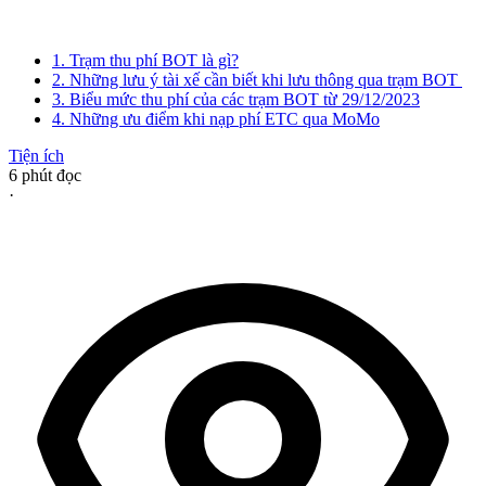
1. Trạm thu phí BOT là gì?
2. Những lưu ý tài xế cần biết khi lưu thông qua trạm BOT
3. Biểu mức thu phí của các trạm BOT từ 29/12/2023
4. Những ưu điểm khi nạp phí ETC qua MoMo
Tiện ích
6
phút đọc
·