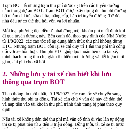
Trạm BOT là những trạm thu phí được đặt trên các tuyến đường
nằm trong dự án BOT. Trạm BOT được xây dựng để thu phí đường
bộ nhằm chi trả, sửa chữa, nâng cấp, bảo trì tuyến đường. Từ đó,
nhà đầu tư có thể thu hồi vốn và lợi nhuận.
Mỗi loại phương tiện đều sẽ phải đóng một khoản phí nhất định khi
đi qua tuyến đường này. Bên cạnh đó, theo quy định của Nhà Nước
từ 1/8/2022, các cao tốc sẽ áp dụng hình thức thu phí không dừng
ETC. Những trạm BOT còn lại sẽ chỉ duy trì 1 làn thu phí thủ công
đối với xe hỗn hợp. Thu phí ETC giúp tạo thuận tiện cho tài xế,
minh bạch trong thu chi, giảm ô nhiễm môi trường và tiết kiệm thời
gian, chi phí cho xã hội.
2. Những lưu ý tài xế cần biết khi lưu
thông qua trạm BOT
Theo thông tin mới nhất, từ 1/8/2022, các cao tốc sẽ chuyển sang
hình thức thu phí tự động. Tài xế cần chú ý vấn đề này để dán thẻ
và nạp tiền vào tài khoản thu phí, tránh tình trạng bị phạt theo quy
định.
Nếu tài xế không dán thẻ thu phí mà vẫn cố tình đi vào làn tự động
thì sẽ bị phạt tiền từ 2 đến 3 triệu đồng. Đồng thời, tài xế sẽ bị tước