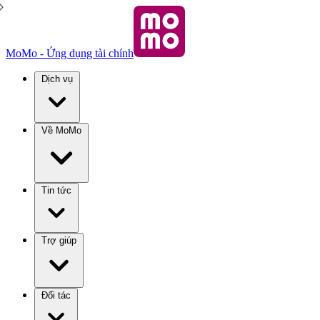
MoMo - Ứng dụng tài chính
Dịch vụ
Về MoMo
Tin tức
Trợ giúp
Đối tác