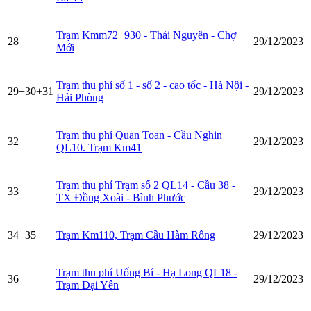
Trạm Kmm72+930 - Thái Nguyên - Chợ
28
29/12/2023
Mới
Trạm thu phí số 1 - số 2 - cao tốc - Hà Nội -
29+30+31
29/12/2023
Hải Phòng
Trạm thu phí Quan Toan - Cầu Nghin
32
29/12/2023
QL10. Trạm Km41
Trạm thu phí Trạm số 2 QL14 - Cầu 38 -
33
29/12/2023
TX Đồng Xoài - Bình Phước
34+35
Trạm Km110, Trạm Cầu Hàm Rông
29/12/2023
Trạm thu phí Uống Bí - Hạ Long QL18 -
36
29/12/2023
Trạm Đại Yên