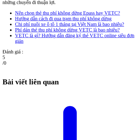
những chuyến đi thuận lợi.
Nên chọn thẻ thu phí không dừng Epass hay VETC?
Hướng dẫn cách đi qua trạm thu phí không dừng
Chi phí nuôi xe ô tô 1 tháng tại Việt Nam là bao nhiêu?
Phí dán thẻ thu phí không dừng VETC là bao nhiêu?
VETC là gì? Hướng dẫn đăng ký thẻ VETC online siêu đơn
giản
Đánh giá :
5
/
0
Bài viết liên quan