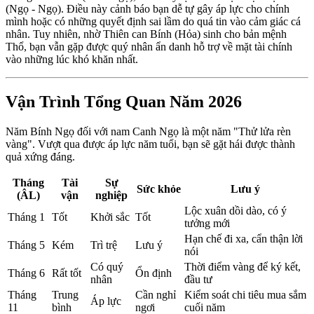
(Ngọ - Ngọ). Điều này cảnh báo bạn dễ tự gây áp lực cho chính
mình hoặc có những quyết định sai lầm do quá tin vào cảm giác cá
nhân. Tuy nhiên, nhờ Thiên can Bính (Hỏa) sinh cho bản mệnh
Thổ, bạn vẫn gặp được quý nhân ẩn danh hỗ trợ về mặt tài chính
vào những lúc khó khăn nhất.
Vận Trình Tổng Quan Năm 2026
Năm Bính Ngọ đối với nam Canh Ngọ là một năm "Thử lửa rèn
vàng". Vượt qua được áp lực năm tuổi, bạn sẽ gặt hái được thành
quả xứng đáng.
Tháng
Tài
Sự
Sức khỏe
Lưu ý
(ÂL)
vận
nghiệp
Lộc xuân dồi dào, có ý
Tháng 1
Tốt
Khởi sắc
Tốt
tưởng mới
Hạn chế đi xa, cẩn thận lời
Tháng 5
Kém
Trì trệ
Lưu ý
nói
Có quý
Thời điểm vàng để ký kết,
Tháng 6
Rất tốt
Ổn định
nhân
đầu tư
Tháng
Trung
Cần nghỉ
Kiểm soát chi tiêu mua sắm
Áp lực
11
bình
ngơi
cuối năm