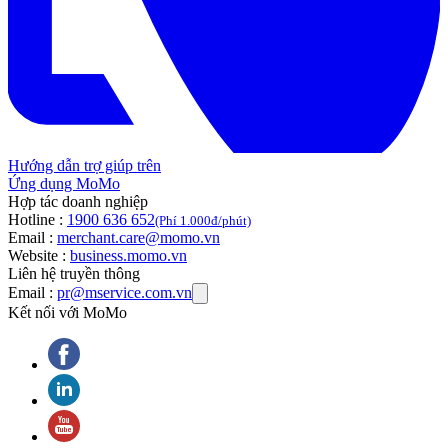
Hướng dẫn trợ giúp trên
Ứng dụng MoMo
Hợp tác doanh nghiệp
Hotline :
1900 636 652
(Phí 1.000đ/phút)
Email :
merchant.care@momo.vn
Website :
business.momo.vn
Liên hệ truyền thông
Email :
pr@mservice.com.vn
Kết nối với MoMo