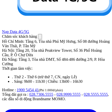
Nạp Data 4G/5G
Chăm sóc khách hàng
Hồ Chí Minh
:
Tầng 6, Tòa nhà Phú Mỹ Hưng, Số 08 đường Hoàng
Văn Thái, P. Tân Mỹ
Hà Nội
:
Tầng 20, Tòa nhà Peakview Tower, Số 36 Phố Hoàng
Cầu, P. Ô Chợ Dừa
Đà Nẵng
:
Tầng 3, Tòa nhà DMT, Số 484-486 đường 2/9, P. Hòa
Cường
Thời gian làm việc:
.
Thứ 2 - Thứ 6 (trừ thứ 7, CN, ngày Lễ)
.
Sáng: 9h00 - 11h30 | Chiều: 13h00 - 16h30
Hotline :
1900 5454 41
(Phí 1.000đ/phút)
Tổng đài gọi ra :
028.7306.5555
-
028.9999.5555
-
028.5555.5555
,
các đầu số di động Brandname MOMO.