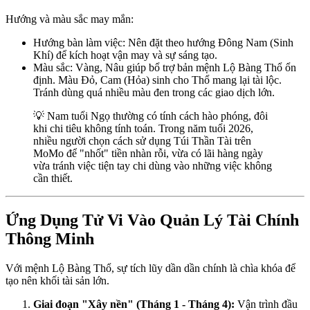
Hướng và màu sắc may mắn:
Hướng bàn làm việc: Nên đặt theo hướng Đông Nam (Sinh
Khí) để kích hoạt vận may và sự sáng tạo.
Màu sắc: Vàng, Nâu giúp bổ trợ bản mệnh Lộ Bàng Thổ ổn
định. Màu Đỏ, Cam (Hỏa) sinh cho Thổ mang lại tài lộc.
Tránh dùng quá nhiều màu đen trong các giao dịch lớn.
💡 Nam tuổi Ngọ thường có tính cách hào phóng, đôi
khi chi tiêu không tính toán. Trong năm tuổi 2026,
nhiều người chọn cách sử dụng Túi Thần Tài trên
MoMo để "nhốt" tiền nhàn rỗi, vừa có lãi hàng ngày
vừa tránh việc tiện tay chi dùng vào những việc không
cần thiết.
Ứng Dụng Tử Vi Vào Quản Lý Tài Chính
Thông Minh
Với mệnh Lộ Bàng Thổ, sự tích lũy dần dần chính là chìa khóa để
tạo nên khối tài sản lớn.
Giai đoạn "Xây nền" (Tháng 1 - Tháng 4):
Vận trình đầu