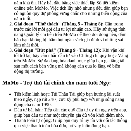
năm khá ổn. Hãy bắt đầu bằng việc thiết lập Sổ tiết kiệm
online trên MoMo. Việc tích lũy nhỏ nhưng đều đặn giúp bạn
có nguồn quỹ dự phòng vững chắc cho những biến động của
năm tuổi.
Giai đoạn "Thử thách" (Tháng 5 - Tháng 8):
Cẩn trọng
trước các lời mời gọi đầu tư lợi nhuận cao. Hãy sử dụng tính
năng Quản lý chi tiêu trên MoMo để theo dõi dòng tiền, đảm
bảo bạn không bị thâm hụt ngân sách gia đình vì những sai
lầm nhất thời.
Giai đoạn "Bứt phá" (Tháng 9 - Tháng 12):
Khi vận khí
tốt trở lại, hãy cân nhắc đầu tư vào Chứng chỉ quỹ hoặc Vàng
trên MoMo. Sự đa dạng hóa danh mục giúp bạn gia tăng tài
sản một cách bền vững mà không cần quá lo lắng về biến
động thị trường.
MoMo - Trợ thủ tài chính cho nam tuổi Ngọ:
Tiết kiệm linh hoạt: Túi Thần Tài giúp bạn hưởng lãi suất
theo ngày, nạp rút 24/7, cực kỳ phù hợp với nhịp sống năng
động của nam 1990.
Đầu tư bài bản: Tiếp cận các quỹ đầu tư uy tín ngay trên app,
giúp bạn đầu tư như một chuyên gia dù vốn khởi điểm nhỏ.
Thanh toán tự động: Giúp bạn duy trì uy tín với đối tác thông
qua việc thanh toán hóa đơn, nợ vay luôn đúng hạn.