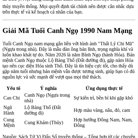
thủy truyền thống. Mọi quyết định tài chính nên được cân nhắc dựa
trên thực tế và kế hoạch cá nhân của bạn.
Giải Mã Tuổi Canh Ngọ 1990 Nam Mạng
Tuổi Canh Ngọ nam mạng gắn liền với hình ảnh "Thất Lý Chi Mã"
(Ngựa trong nhà). Đây là mẫu đàn ông bản lĩnh, trọng nghĩa khí và
luôn khao khát tự do. Năm 2026 là năm Bính Ngọ (hành Hỏa). Bản
mệnh Canh Ngọ thuộc Lộ Bàng Thổ (Đất đường đi), gặp năm Hỏa
tạo nên cục diện Hỏa sinh Thổ. Đây là tín hiệu cực tốt, cho thấy dù
gặp năm tuổi nhưng bản mệnh vẫn được tương sinh, giúp bạn có đủ
nguồn lực và sức mạnh để vượt qua mọi thử thách.
Yếu tố
Ý nghĩa
Ứng dụng thực tế
Canh Ngọ (Ngựa trong
Can Chi
Sự kiên trì, bền bỉ khi gặp khó
nhà)
Ngũ
Lộ Bàng Thổ (Đất
Hợp màu vàng, nâu, đỏ, cam
Hành
đường đi)
Cung
Hợp hướng Đông Nam, Nam,
Cung Khảm (Thủy)
Mệnh
Đông
Nguồn: Sách Tử Vi Đẩu Số truyền thống – Tổng hợp từ các chuyên