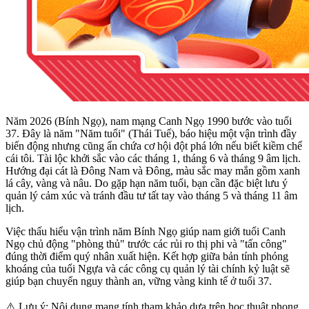
Năm 2026 (Bính Ngọ), nam mạng Canh Ngọ 1990 bước vào tuổi
37. Đây là năm "Năm tuổi" (Thái Tuế), báo hiệu một vận trình đầy
biến động nhưng cũng ẩn chứa cơ hội đột phá lớn nếu biết kiềm chế
cái tôi. Tài lộc khởi sắc vào các tháng 1, tháng 6 và tháng 9 âm lịch.
Hướng đại cát là Đông Nam và Đông, màu sắc may mắn gồm xanh
lá cây, vàng và nâu. Do gặp hạn năm tuổi, bạn cần đặc biệt lưu ý
quản lý cảm xúc và tránh đầu tư tất tay vào tháng 5 và tháng 11 âm
lịch.
Việc thấu hiểu vận trình năm Bính Ngọ giúp nam giới tuổi Canh
Ngọ chủ động "phòng thủ" trước các rủi ro thị phi và "tấn công"
đúng thời điểm quý nhân xuất hiện. Kết hợp giữa bản tính phóng
khoáng của tuổi Ngựa và các công cụ quản lý tài chính kỷ luật sẽ
giúp bạn chuyển nguy thành an, vững vàng kinh tế ở tuổi 37.
⚠️ Lưu ý: Nội dung mang tính tham khảo dựa trên học thuật phong