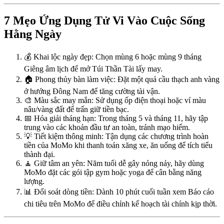
7 Mẹo Ứng Dụng Tử Vi Vào Cuộc Sống
Hằng Ngày
💰 Khai lộc ngày đẹp: Chọn mùng 6 hoặc mùng 9 tháng
Giêng âm lịch để mở Túi Thần Tài lấy may.
🏠 Phong thủy bàn làm việc: Đặt một quả cầu thạch anh vàng
ở hướng Đông Nam để tăng cường tài vận.
🎨 Màu sắc may mắn: Sử dụng ốp điện thoại hoặc ví màu
nâu/vàng đất để trấn giữ tiền bạc.
📅 Hóa giải tháng hạn: Trong tháng 5 và tháng 11, hãy tập
trung vào các khoản đầu tư an toàn, tránh mạo hiểm.
💡 Tiết kiệm thông minh: Tận dụng các chương trình hoàn
tiền của MoMo khi thanh toán xăng xe, ăn uống để tích tiểu
thành đại.
🧘 Giữ tâm an yên: Năm tuổi dễ gây nóng nảy, hãy dùng
MoMo đặt các gói tập gym hoặc yoga để cân bằng năng
lượng.
📊 Đối soát dòng tiền: Dành 10 phút cuối tuần xem Báo cáo
chi tiêu trên MoMo để điều chỉnh kế hoạch tài chính kịp thời.