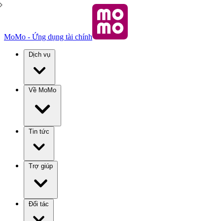
MoMo - Ứng dụng tài chính
Dịch vụ
Về MoMo
Tin tức
Trợ giúp
Đối tác