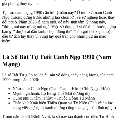
gia phong thủy uy tín.
Tại sao nam mạng 1990 cần lưu ý năm nay? Ở tuổi 37, nam Canh
Ngọ thường đứng trước những lựa chọn lớn về sự nghiệp hoặc thay
đổi nơi ở. Năm 2026 là năm tuổi, dễ nảy sinh tâm lý nóng nảy,
"đứng núi này trông núi nọ". Việc sử dụng tử vi để định hướng giúp
bạn giữ được cái đầu lạnh, chọn đúng thời điểm gửi tiết kiệm hoặc
đầu tư tích lũy thay vì vung tay quá trán cho những dự án mạo
hiểm.
Lá Số Bát Tự Tuổi Canh Ngọ 1990 (Nam
Mạng)
Lá số Bát Tự giúp soi chiếu sâu về dòng chảy năng lượng của nam
1990 trong năm 2026:
Năm sinh: Canh Ngọ (Can: Canh - Kim | Chi: Ngọ - Hỏa)
Mệnh ngũ hành: Lộ Bàng Thổ (Đất đường đi)
Cung phi: Khảm (Thủy) - Thuộc Đông Tứ Mệnh
Thần khí: Xuất hiện Thiên Quan và Tỷ Kiên (Chủ về áp lực
công việc, sự cạnh tranh nhưng cũng mang lại bản lĩnh tự lập)
Trong năm 2026 (Bính Ngọ), lá số này tạo thành cục diện Tự Hình