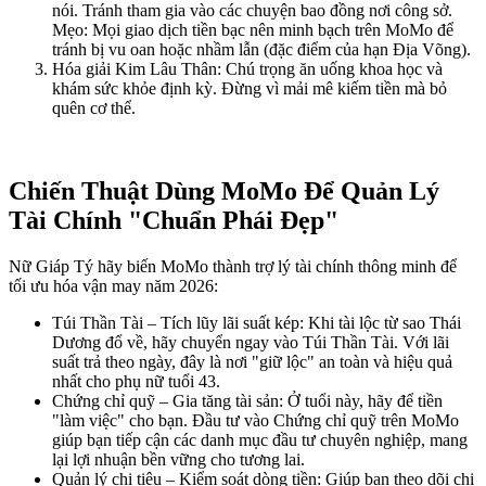
nói. Tránh tham gia vào các chuyện bao đồng nơi công sở.
Mẹo: Mọi giao dịch tiền bạc nên minh bạch trên MoMo để
tránh bị vu oan hoặc nhầm lẫn (đặc điểm của hạn Địa Võng).
Hóa giải Kim Lâu Thân: Chú trọng ăn uống khoa học và
khám sức khỏe định kỳ. Đừng vì mải mê kiếm tiền mà bỏ
quên cơ thể.
Chiến Thuật Dùng MoMo Để Quản Lý
Tài Chính "Chuẩn Phái Đẹp"
Nữ Giáp Tý hãy biến MoMo thành trợ lý tài chính thông minh để
tối ưu hóa vận may năm 2026:
Túi Thần Tài – Tích lũy lãi suất kép: Khi tài lộc từ sao Thái
Dương đổ về, hãy chuyển ngay vào Túi Thần Tài. Với lãi
suất trả theo ngày, đây là nơi "giữ lộc" an toàn và hiệu quả
nhất cho phụ nữ tuổi 43.
Chứng chỉ quỹ – Gia tăng tài sản: Ở tuổi này, hãy để tiền
"làm việc" cho bạn. Đầu tư vào Chứng chỉ quỹ trên MoMo
giúp bạn tiếp cận các danh mục đầu tư chuyên nghiệp, mang
lại lợi nhuận bền vững cho tương lai.
Quản lý chi tiêu – Kiểm soát dòng tiền: Giúp bạn theo dõi chi