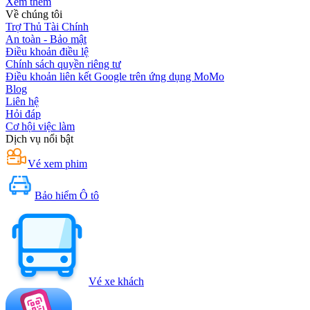
Xem thêm
Về chúng tôi
Trợ Thủ Tài Chính
An toàn - Bảo mật
Điều khoản điều lệ
Chính sách quyền riêng tư
Điều khoản liên kết Google trên ứng dụng MoMo
Blog
Liên hệ
Hỏi đáp
Cơ hội việc làm
Dịch vụ nổi bật
Vé xem phim
Bảo hiểm Ô tô
Vé xe khách