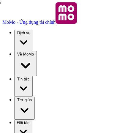
MoMo - Ứng dụng tài chính
Dịch vụ
Về MoMo
Tin tức
Trợ giúp
Đối tác