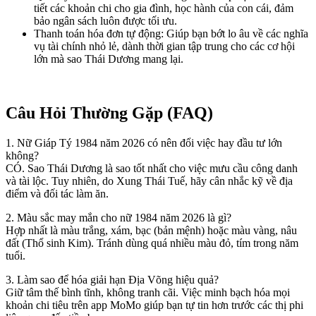
tiết các khoản chi cho gia đình, học hành của con cái, đảm
bảo ngân sách luôn được tối ưu.
Thanh toán hóa đơn tự động: Giúp bạn bớt lo âu về các nghĩa
vụ tài chính nhỏ lẻ, dành thời gian tập trung cho các cơ hội
lớn mà sao Thái Dương mang lại.
Câu Hỏi Thường Gặp (FAQ)
1. Nữ Giáp Tý 1984 năm 2026 có nên đổi việc hay đầu tư lớn
không?
CÓ. Sao Thái Dương là sao tốt nhất cho việc mưu cầu công danh
và tài lộc. Tuy nhiên, do Xung Thái Tuế, hãy cân nhắc kỹ về địa
điểm và đối tác làm ăn.
2. Màu sắc may mắn cho nữ 1984 năm 2026 là gì?
Hợp nhất là màu trắng, xám, bạc (bản mệnh) hoặc màu vàng, nâu
đất (Thổ sinh Kim). Tránh dùng quá nhiều màu đỏ, tím trong năm
tuổi.
3. Làm sao để hóa giải hạn Địa Võng hiệu quả?
Giữ tâm thế bình tĩnh, không tranh cãi. Việc minh bạch hóa mọi
khoản chi tiêu trên app MoMo giúp bạn tự tin hơn trước các thị phi