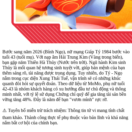
Bước sang năm 2026 (Bính Ngọ), nữ mạng Giáp Tý 1984 bước vào
tuổi 43 (tuổi mụ). Với nạp âm Hải Trung Kim (Vàng trong biển),
bạn gặp năm Thiên Hà Thủy (Nước trên trời). Ngũ hành Kim sinh
Thủy là mối quan hệ tương sinh tuyệt vời, giúp bản mệnh của bạn
thêm sáng rõ, tài năng được trọng dụng. Tuy nhiên, do Tý - Ngọ
nằm trong cục diện Xung Thái Tuế, vận trình sẽ có những khúc
quanh đòi hỏi sự quyết đoán. Theo dữ liệu từ MoMo, phụ nữ tuổi
42-43 là nhóm khách hàng có xu hướng đầu tư chủ động và thông
minh nhất, với tỷ lệ sử dụng Chứng chỉ quỹ để gia tăng tài sản bền
vững tăng 48%. Đây là năm để bạn "vươn mình" rực rỡ.
⚠️ Tuyên bố miễn trừ trách nhiệm: Thông tin tử vi mang tính chất
tham khảo. Thành công thực tế phụ thuộc vào bản lĩnh và khả năng
nắm bắt cơ hội của chính bạn.