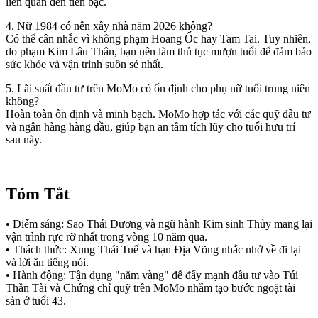
liên quan đến tiền bạc.
4. Nữ 1984 có nên xây nhà năm 2026 không?
Có thể cân nhắc vì không phạm Hoang Ốc hay Tam Tai. Tuy nhiên,
do phạm Kim Lâu Thân, bạn nên làm thủ tục mượn tuổi để đảm bảo
sức khỏe và vận trình suôn sẻ nhất.
5. Lãi suất đầu tư trên MoMo có ổn định cho phụ nữ tuổi trung niên
không?
Hoàn toàn ổn định và minh bạch. MoMo hợp tác với các quỹ đầu tư
và ngân hàng hàng đầu, giúp bạn an tâm tích lũy cho tuổi hưu trí
sau này.
Tóm Tắt
• Điểm sáng: Sao Thái Dương và ngũ hành Kim sinh Thủy mang lại
vận trình rực rỡ nhất trong vòng 10 năm qua.
• Thách thức: Xung Thái Tuế và hạn Địa Võng nhắc nhở về đi lại
và lời ăn tiếng nói.
• Hành động: Tận dụng "năm vàng" để đẩy mạnh đầu tư vào Túi
Thần Tài và Chứng chỉ quỹ trên MoMo nhằm tạo bước ngoặt tài
sản ở tuổi 43.