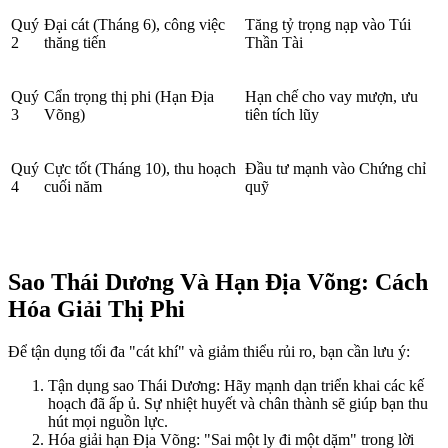
Quý
Đại cát (Tháng 6), công việc
Tăng tỷ trọng nạp vào Túi
2
thăng tiến
Thần Tài
Quý
Cẩn trọng thị phi (Hạn Địa
Hạn chế cho vay mượn, ưu
3
Võng)
tiên tích lũy
Quý
Cực tốt (Tháng 10), thu hoạch
Đầu tư mạnh vào Chứng chỉ
4
cuối năm
quỹ
Sao Thái Dương Và Hạn Địa Võng: Cách
Hóa Giải Thị Phi
Để tận dụng tối đa "cát khí" và giảm thiểu rủi ro, bạn cần lưu ý:
Tận dụng sao Thái Dương: Hãy mạnh dạn triển khai các kế
hoạch đã ấp ủ. Sự nhiệt huyết và chân thành sẽ giúp bạn thu
hút mọi nguồn lực.
Hóa giải hạn Địa Võng: "Sai một ly đi một dặm" trong lời