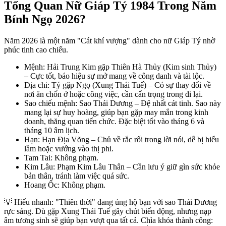
Tổng Quan Nữ Giáp Tý 1984 Trong Năm
Bính Ngọ 2026?
Năm 2026 là một năm "Cát khí vượng" dành cho nữ Giáp Tý nhờ
phúc tinh cao chiếu.
Mệnh: Hải Trung Kim gặp Thiên Hà Thủy (Kim sinh Thủy)
– Cực tốt, báo hiệu sự mở mang về công danh và tài lộc.
Địa chi: Tý gặp Ngọ (Xung Thái Tuế) – Có sự thay đổi về
nơi ăn chốn ở hoặc công việc, cần cẩn trọng trong đi lại.
Sao chiếu mệnh: Sao Thái Dương – Đệ nhất cát tinh. Sao này
mang lại sự huy hoàng, giúp bạn gặp may mắn trong kinh
doanh, thăng quan tiến chức. Đặc biệt tốt vào tháng 6 và
tháng 10 âm lịch.
Hạn: Hạn Địa Võng – Chủ về rắc rối trong lời nói, dễ bị hiểu
lầm hoặc vướng vào thị phi.
Tam Tai: Không phạm.
Kim Lâu: Phạm Kim Lâu Thân – Cần lưu ý giữ gìn sức khỏe
bản thân, tránh làm việc quá sức.
Hoang Ốc: Không phạm.
💡 Hiểu nhanh: "Thiên thời" đang ủng hộ bạn với sao Thái Dương
rực sáng. Dù gặp Xung Thái Tuế gây chút biến động, nhưng nạp
âm tương sinh sẽ giúp bạn vượt qua tất cả. Chìa khóa thành công: