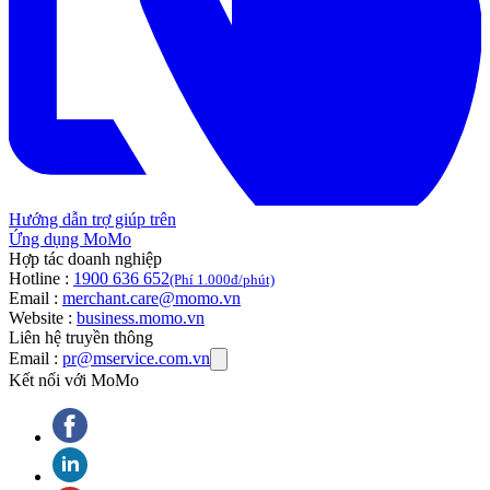
Hướng dẫn trợ giúp trên
Ứng dụng MoMo
Hợp tác doanh nghiệp
Hotline :
1900 636 652
(Phí 1.000đ/phút)
Email :
merchant.care@momo.vn
Website :
business.momo.vn
Liên hệ truyền thông
Email :
pr@mservice.com.vn
Kết nối với MoMo