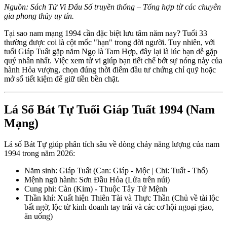
Nguồn: Sách Tử Vi Đẩu Số truyền thống – Tổng hợp từ các chuyên
gia phong thủy uy tín.
Tại sao nam mạng 1994 cần đặc biệt lưu tâm năm nay? Tuổi 33
thường được coi là cột mốc "hạn" trong đời người. Tuy nhiên, với
tuổi Giáp Tuất gặp năm Ngọ là Tam Hợp, đây lại là lúc bạn dễ gặp
quý nhân nhất. Việc xem tử vi giúp bạn tiết chế bớt sự nóng nảy của
hành Hỏa vượng, chọn đúng thời điểm đầu tư chứng chỉ quỹ hoặc
mở sổ tiết kiệm để giữ tiền bền chặt.
Lá Số Bát Tự Tuổi Giáp Tuất 1994 (Nam
Mạng)
Lá số Bát Tự giúp phân tích sâu về dòng chảy năng lượng của nam
1994 trong năm 2026:
Năm sinh: Giáp Tuất (Can: Giáp - Mộc | Chi: Tuất - Thổ)
Mệnh ngũ hành: Sơn Đầu Hỏa (Lửa trên núi)
Cung phi: Càn (Kim) - Thuộc Tây Tứ Mệnh
Thần khí: Xuất hiện Thiên Tài và Thực Thần (Chủ về tài lộc
bất ngờ, lộc từ kinh doanh tay trái và các cơ hội ngoại giao,
ăn uống)