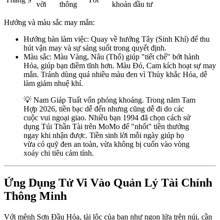
vời
thông
khoản đầu tư
Hướng và màu sắc may mắn:
Hướng bàn làm việc: Quay về hướng Tây (Sinh Khí) để thu
hút vận may và sự sáng suốt trong quyết định.
Màu sắc: Màu Vàng, Nâu (Thổ) giúp "tiết chế" bớt hành
Hỏa, giúp bạn điềm tĩnh hơn. Màu Đỏ, Cam kích hoạt sự may
mắn. Tránh dùng quá nhiều màu đen vì Thủy khắc Hỏa, dễ
làm giảm nhuệ khí.
💡 Nam Giáp Tuất vốn phóng khoáng. Trong năm Tam
Hợp 2026, tiền bạc dễ đến nhưng cũng dễ đi do các
cuộc vui ngoại giao. Nhiều bạn 1994 đã chọn cách sử
dụng Túi Thần Tài trên MoMo để "nhốt" tiền thưởng
ngay khi nhận được. Tiền sinh lời mỗi ngày giúp họ
vừa có quỹ đen an toàn, vừa không bị cuốn vào vòng
xoáy chi tiêu cảm tính.
Ứng Dụng Tử Vi Vào Quản Lý Tài Chính
Thông Minh
Với mệnh Sơn Đầu Hỏa, tài lộc của bạn như ngọn lửa trên núi, cần