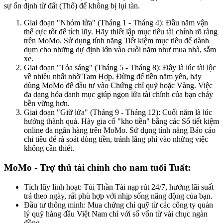
sự ổn định từ đất (Thổ) để không bị lụi tàn.
Giai đoạn "Nhóm lửa" (Tháng 1 - Tháng 4): Đầu năm vận
thế cực tốt để tích lũy. Hãy thiết lập mục tiêu tài chính rõ ràng
trên MoMo. Sử dụng tính năng Tiết kiệm mục tiêu để dành
dụm cho những dự định lớn vào cuối năm như mua nhà, sắm
xe.
Giai đoạn "Tỏa sáng" (Tháng 5 - Tháng 8): Đây là lúc tài lộc
về nhiều nhất nhờ Tam Hợp. Đừng để tiền nằm yên, hãy
dùng MoMo để đầu tư vào Chứng chỉ quỹ hoặc Vàng. Việc
đa dạng hóa danh mục giúp ngọn lửa tài chính của bạn cháy
bền vững hơn.
Giai đoạn "Giữ lửa" (Tháng 9 - Tháng 12): Cuối năm là lúc
hưởng thành quả. Hãy gia cố "kho tiền" bằng các Sổ tiết kiệm
online đa ngân hàng trên MoMo. Sử dụng tính năng Báo cáo
chi tiêu để rà soát dòng tiền, tránh lãng phí vào những việc
không cần thiết.
MoMo - Trợ thủ tài chính cho nam tuổi Tuất:
Tích lũy linh hoạt: Túi Thần Tài nạp rút 24/7, hưởng lãi suất
trả theo ngày, rất phù hợp với nhịp sống năng động của bạn.
Đầu tư thông minh: Mua chứng chỉ quỹ từ các công ty quản
lý quỹ hàng đầu Việt Nam chỉ với số vốn từ vài chục ngàn
đồng.