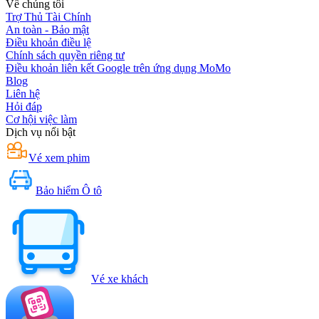
Về chúng tôi
Trợ Thủ Tài Chính
An toàn - Bảo mật
Điều khoản điều lệ
Chính sách quyền riêng tư
Điều khoản liên kết Google trên ứng dụng MoMo
Blog
Liên hệ
Hỏi đáp
Cơ hội việc làm
Dịch vụ nổi bật
Vé xem phim
Bảo hiểm Ô tô
Vé xe khách