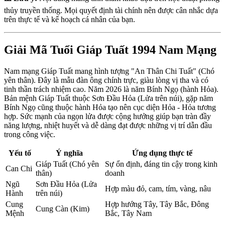
thủy truyền thống. Mọi quyết định tài chính nên được cân nhắc dựa
trên thực tế và kế hoạch cá nhân của bạn.
Giải Mã Tuổi Giáp Tuất 1994 Nam Mạng
Nam mạng Giáp Tuất mang hình tượng "An Thân Chi Tuất" (Chó
yên thân). Đây là mẫu đàn ông chính trực, giàu lòng vị tha và có
tinh thần trách nhiệm cao. Năm 2026 là năm Bính Ngọ (hành Hỏa).
Bản mệnh Giáp Tuất thuộc Sơn Đầu Hỏa (Lửa trên núi), gặp năm
Bính Ngọ cũng thuộc hành Hỏa tạo nên cục diện Hỏa - Hỏa tương
hợp. Sức mạnh của ngọn lửa được cộng hưởng giúp bạn tràn đầy
năng lượng, nhiệt huyết và dễ dàng đạt được những vị trí dẫn đầu
trong công việc.
Yếu tố
Ý nghĩa
Ứng dụng thực tế
Giáp Tuất (Chó yên
Sự ổn định, đáng tin cậy trong kinh
Can Chi
thân)
doanh
Ngũ
Sơn Đầu Hỏa (Lửa
Hợp màu đỏ, cam, tím, vàng, nâu
Hành
trên núi)
Cung
Hợp hướng Tây, Tây Bắc, Đông
Cung Càn (Kim)
Mệnh
Bắc, Tây Nam