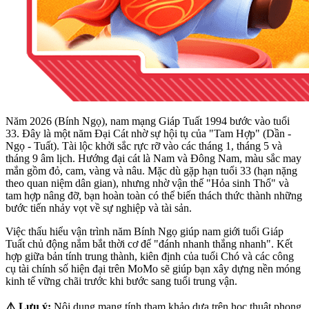
Năm 2026 (Bính Ngọ), nam mạng Giáp Tuất 1994 bước vào tuổi
33. Đây là một năm Đại Cát nhờ sự hội tụ của "Tam Hợp" (Dần -
Ngọ - Tuất). Tài lộc khởi sắc rực rỡ vào các tháng 1, tháng 5 và
tháng 9 âm lịch. Hướng đại cát là Nam và Đông Nam, màu sắc may
mắn gồm đỏ, cam, vàng và nâu. Mặc dù gặp hạn tuổi 33 (hạn nặng
theo quan niệm dân gian), nhưng nhờ vận thế "Hỏa sinh Thổ" và
tam hợp nâng đỡ, bạn hoàn toàn có thể biến thách thức thành những
bước tiến nhảy vọt về sự nghiệp và tài sản.
Việc thấu hiểu vận trình năm Bính Ngọ giúp nam giới tuổi Giáp
Tuất chủ động nắm bắt thời cơ để "đánh nhanh thắng nhanh". Kết
hợp giữa bản tính trung thành, kiên định của tuổi Chó và các công
cụ tài chính số hiện đại trên MoMo sẽ giúp bạn xây dựng nền móng
kinh tế vững chãi trước khi bước sang tuổi trung vận.
⚠️ Lưu ý:
Nội dung mang tính tham khảo dựa trên học thuật phong