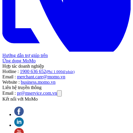
Hướng dẫn trợ giúp trên
Ứng dụng MoMo
Hợp tác doanh nghiệp
Hotline :
1900 636 652
(Phí 1.000đ/phút)
Email :
merchant.care@momo.vn
Website :
business.momo.vn
Liên hệ truyền thông
Email :
pr@mservice.com.vn
Kết nối với MoMo