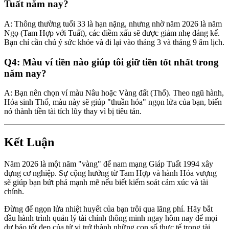
Tuất năm nay?
A: Thông thường tuổi 33 là hạn nặng, nhưng nhờ năm 2026 là năm
Ngọ (Tam Hợp với Tuất), các điềm xấu sẽ được giảm nhẹ đáng kể.
Bạn chỉ cần chú ý sức khỏe và đi lại vào tháng 3 và tháng 9 âm lịch.
Q4: Màu ví tiền nào giúp tôi giữ tiền tốt nhất trong
năm nay?
A: Bạn nên chọn ví màu Nâu hoặc Vàng đất (Thổ). Theo ngũ hành,
Hỏa sinh Thổ, màu này sẽ giúp "thuần hóa" ngọn lửa của bạn, biến
nó thành tiền tài tích lũy thay vì bị tiêu tán.
Kết Luận
Năm 2026 là một năm "vàng" để nam mạng Giáp Tuất 1994 xây
dựng cơ nghiệp. Sự cộng hưởng từ Tam Hợp và hành Hỏa vượng
sẽ giúp bạn bứt phá mạnh mẽ nếu biết kiểm soát cảm xúc và tài
chính.
Đừng để ngọn lửa nhiệt huyết của bạn trôi qua lãng phí. Hãy bắt
đầu hành trình quản lý tài chính thông minh ngay hôm nay để mọi
dự báo tốt đẹp của tử vi trở thành những con số thực tế trong tài