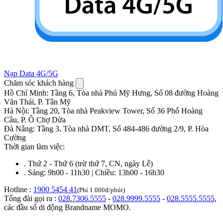
Nạp Data 4G/5G
Chăm sóc khách hàng
Hồ Chí Minh
:
Tầng 6, Tòa nhà Phú Mỹ Hưng, Số 08 đường Hoàng
Văn Thái, P. Tân Mỹ
Hà Nội
:
Tầng 20, Tòa nhà Peakview Tower, Số 36 Phố Hoàng
Cầu, P. Ô Chợ Dừa
Đà Nẵng
:
Tầng 3, Tòa nhà DMT, Số 484-486 đường 2/9, P. Hòa
Cường
Thời gian làm việc:
.
Thứ 2 - Thứ 6 (trừ thứ 7, CN, ngày Lễ)
.
Sáng: 9h00 - 11h30 | Chiều: 13h00 - 16h30
Hotline :
1900 5454 41
(Phí 1.000đ/phút)
Tổng đài gọi ra :
028.7306.5555
-
028.9999.5555
-
028.5555.5555
,
các đầu số di động Brandname MOMO.