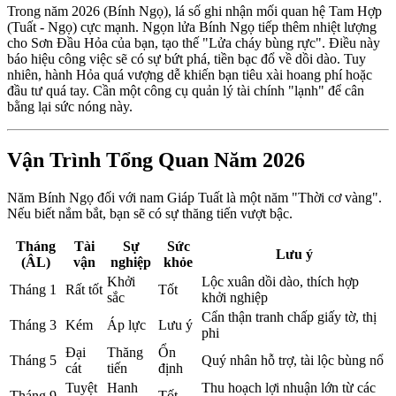
Trong năm 2026 (Bính Ngọ), lá số ghi nhận mối quan hệ Tam Hợp
(Tuất - Ngọ) cực mạnh. Ngọn lửa Bính Ngọ tiếp thêm nhiệt lượng
cho Sơn Đầu Hỏa của bạn, tạo thế "Lửa cháy bùng rực". Điều này
báo hiệu công việc sẽ có sự bứt phá, tiền bạc đổ về dồi dào. Tuy
nhiên, hành Hỏa quá vượng dễ khiến bạn tiêu xài hoang phí hoặc
đầu tư quá tay. Cần một công cụ quản lý tài chính "lạnh" để cân
bằng lại sức nóng này.
Vận Trình Tổng Quan Năm 2026
Năm Bính Ngọ đối với nam Giáp Tuất là một năm "Thời cơ vàng".
Nếu biết nắm bắt, bạn sẽ có sự thăng tiến vượt bậc.
Tháng
Tài
Sự
Sức
Lưu ý
(ÂL)
vận
nghiệp
khỏe
Khởi
Lộc xuân dồi dào, thích hợp
Tháng 1
Rất tốt
Tốt
sắc
khởi nghiệp
Cẩn thận tranh chấp giấy tờ, thị
Tháng 3
Kém
Áp lực
Lưu ý
phi
Đại
Thăng
Ổn
Tháng 5
Quý nhân hỗ trợ, tài lộc bùng nổ
cát
tiến
định
Tuyệt
Hanh
Thu hoạch lợi nhuận lớn từ các
Tháng 9
Tốt