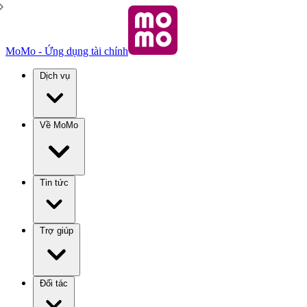
MoMo - Ứng dụng tài chính
Dịch vụ
Về MoMo
Tin tức
Trợ giúp
Đối tác