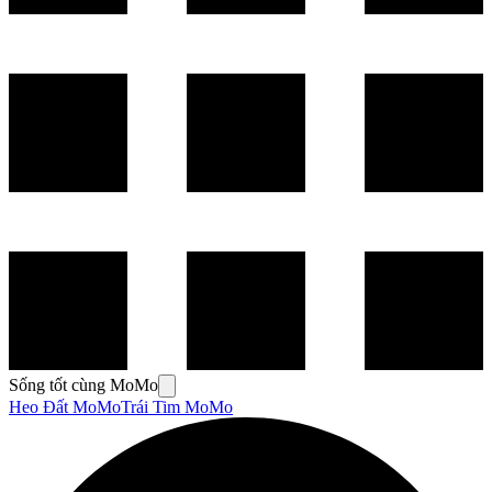
Sống tốt cùng MoMo
Heo Đất MoMo
Trái Tim MoMo