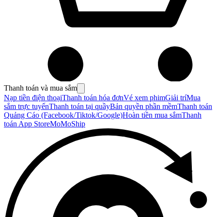
Thanh toán và mua sắm
Nạp tiền điện thoại
Thanh toán hóa đơn
Vé xem phim
Giải trí
Mua
sắm trực tuyến
Thanh toán tại quầy
Bản quyền phần mềm
Thanh toán
Quảng Cáo (Facebook/Tiktok/Google)
Hoàn tiền mua sắm
Thanh
toán App Store
MoMoShip