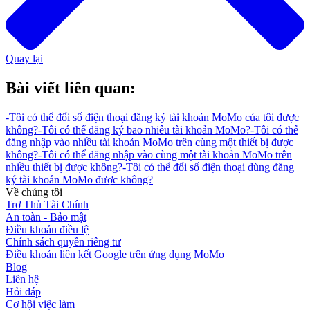
Quay lại
Bài viết liên quan:
-
Tôi có thể đổi số điện thoại đăng ký tài khoản MoMo của tôi được
không?
-
Tôi có thể đăng ký bao nhiêu tài khoản MoMo?
-
Tôi có thể
đăng nhập vào nhiều tài khoản MoMo trên cùng một thiết bị được
không?
-
Tôi có thể đăng nhập vào cùng một tài khoản MoMo trên
nhiều thiết bị được không?
-
Tôi có thể đổi số điện thoại dùng đăng
ký tài khoản MoMo được không?
Về chúng tôi
Trợ Thủ Tài Chính
An toàn - Bảo mật
Điều khoản điều lệ
Chính sách quyền riêng tư
Điều khoản liên kết Google trên ứng dụng MoMo
Blog
Liên hệ
Hỏi đáp
Cơ hội việc làm