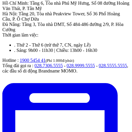
Hồ Chí Minh
:
Tầng 6, Tòa nhà Phú Mỹ Hưng, Số 08 đường Hoàng
Văn Thái, P. Tân Mỹ
Hà Nội
:
Tầng 20, Tòa nhà Peakview Tower, Số 36 Phố Hoàng
Cầu, P. Ô Chợ Dừa
Đà Nẵng
:
Tầng 3, Tòa nhà DMT, Số 484-486 đường 2/9, P. Hòa
Cường
Thời gian làm việc:
.
Thứ 2 - Thứ 6 (trừ thứ 7, CN, ngày Lễ)
.
Sáng: 9h00 - 11h30 | Chiều: 13h00 - 16h30
Hotline :
1900 5454 41
(Phí 1.000đ/phút)
Tổng đài gọi ra :
028.7306.5555
-
028.9999.5555
-
028.5555.5555
,
các đầu số di động Brandname MOMO.