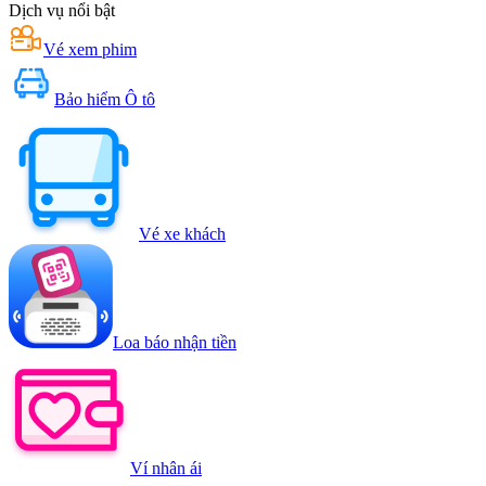
Dịch vụ nổi bật
Vé xem phim
Bảo hiểm Ô tô
Vé xe khách
Loa báo nhận tiền
Ví nhân ái