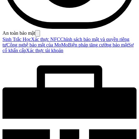
An toàn bảo mật
Sinh Trắc Học
Xác thực NFC
Chính sách bảo mật và quyền riêng
tư
Công nghệ bảo mật của MoMo
Biện pháp tăng cường bảo mật
Sự
cố khẩn cấp
Xác thực tài khoản