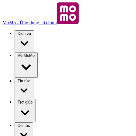
MoMo - Ứng dụng tài chính
Dịch vụ
Về MoMo
Tin tức
Trợ giúp
Đối tác