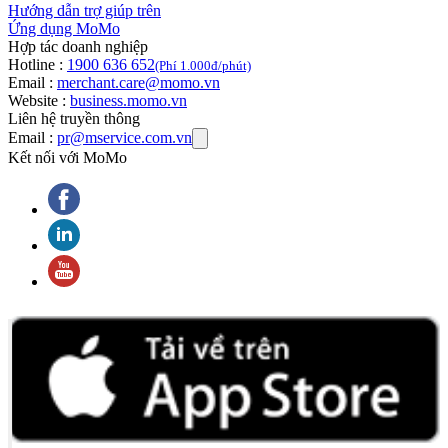
Hướng dẫn trợ giúp trên
Ứng dụng MoMo
Hợp tác doanh nghiệp
Hotline :
1900 636 652
(Phí 1.000đ/phút)
Email :
merchant.care@momo.vn
Website :
business.momo.vn
Liên hệ truyền thông
Email :
pr@mservice.com.vn
Kết nối với MoMo