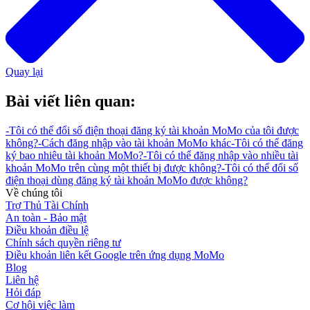
Quay lại
Bài viết liên quan:
-
Tôi có thể đổi số điện thoại đăng ký tài khoản MoMo của tôi được
không?
-
Cách đăng nhập vào tài khoản MoMo khác
-
Tôi có thể đăng
ký bao nhiêu tài khoản MoMo?
-
Tôi có thể đăng nhập vào nhiều tài
khoản MoMo trên cùng một thiết bị được không?
-
Tôi có thể đổi số
điện thoại dùng đăng ký tài khoản MoMo được không?
Về chúng tôi
Trợ Thủ Tài Chính
An toàn - Bảo mật
Điều khoản điều lệ
Chính sách quyền riêng tư
Điều khoản liên kết Google trên ứng dụng MoMo
Blog
Liên hệ
Hỏi đáp
Cơ hội việc làm