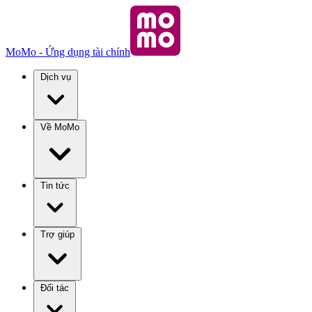
MoMo - Ứng dụng tài chính
Dịch vụ
Về MoMo
Tin tức
Trợ giúp
Đối tác