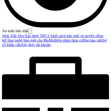
An toàn bảo mật
Sinh Trắc Học
Xác thực NFC
Chính sách bảo mật và quyền riêng
tư
Công nghệ bảo mật của MoMo
Biện pháp tăng cường bảo mật
Sự
cố khẩn cấp
Xác thực tài khoản