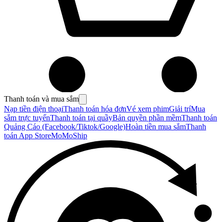
Thanh toán và mua sắm
Nạp tiền điện thoại
Thanh toán hóa đơn
Vé xem phim
Giải trí
Mua
sắm trực tuyến
Thanh toán tại quầy
Bản quyền phần mềm
Thanh toán
Quảng Cáo (Facebook/Tiktok/Google)
Hoàn tiền mua sắm
Thanh
toán App Store
MoMoShip