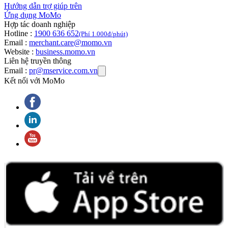
Hướng dẫn trợ giúp trên
Ứng dụng MoMo
Hợp tác doanh nghiệp
Hotline :
1900 636 652
(Phí 1.000đ/phút)
Email :
merchant.care@momo.vn
Website :
business.momo.vn
Liên hệ truyền thông
Email :
pr@mservice.com.vn
Kết nối với MoMo