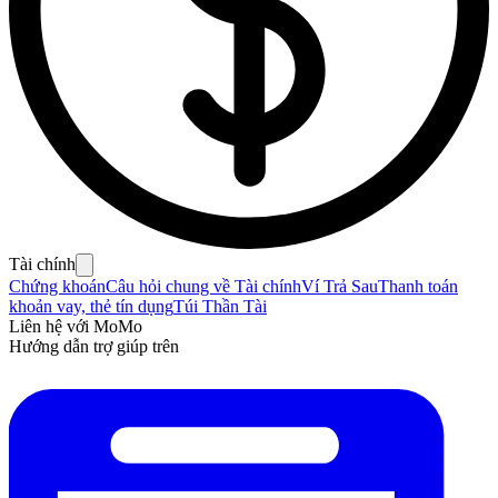
Tài chính
Chứng khoán
Câu hỏi chung về Tài chính
Ví Trả Sau
Thanh toán
khoản vay, thẻ tín dụng
Túi Thần Tài
Liên hệ với MoMo
Hướng dẫn trợ giúp trên