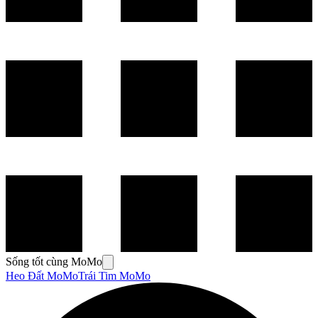
Sống tốt cùng MoMo
Heo Đất MoMo
Trái Tim MoMo