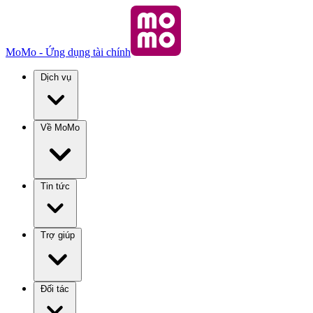
MoMo - Ứng dụng tài chính
Dịch vụ
Về MoMo
Tin tức
Trợ giúp
Đối tác